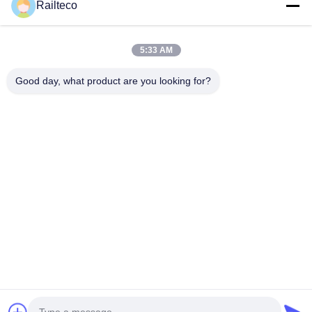
Railteco
5:33 AM
Good day, what product are you looking for?
Şimdi gönder
Tel：0086-512-82509751
E-posta：read@railteco.com