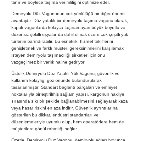
tanır ve böylece taşıma verimliliğini optimize eder.
Demiryolu Düz Vagonunun çok yönlülüğü bir diğer önemli
avantajdır. Düz yataklı bir demiryolu taşıma vagonu olarak,
kapalı vagonlarda kolayca taşınamayan büyük boyutlu ve
düzensiz şekilli eşyalar da dahil olmak üzere çok çeşitli yük
türlerini barındırabilir. Bu esneklik, hizmet tekliflerini
genişletmek ve farklı müşteri gereksinimlerini karşılamak
isteyen demiryolu taşımacılığı şirketleri için onu
vazgeçilmez bir varlık haline getiriyor.
Üstelik Demiryolu Düz Yataklı Yük Vagonu, güvenlik ve
kullanım kolaylığı göz önünde bulundurularak
tasarlanmıştır. Standart bağlantı parçaları ve emniyet
noktalarıyla birleştirilmiş sağlam yapısı, kargonun nakliye
sırasında sıkı bir şekilde bağlanabilmesini sağlayarak kaza
veya hasar riskini en aza indirir. Güvenlik ayrıntılarına
gösterilen bu dikkat, endüstri standartları ve
düzenlemeleriyle uyumlu olup, hem operatörlere hem de
müşterilere gönül rahatlığı sağlar.
Özetle, Demiryolu Düz Vagonu, demiryolu ağları boyunca