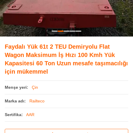
Faydalı Yük 61t 2 TEU Demiryolu Flat
Wagon Maksimum İş Hızı 100 Kmh Yük
Kapasitesi 60 Ton Uzun mesafe taşımacılığı
için mükemmel
Menşe yeri:
Çin
Marka adı:
Railteco
Sertifika:
AAR