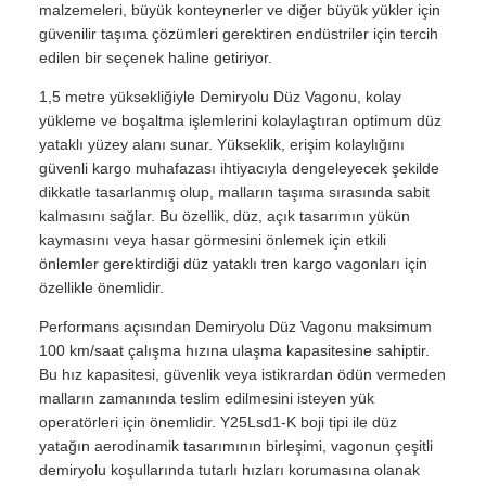
malzemeleri, büyük konteynerler ve diğer büyük yükler için
güvenilir taşıma çözümleri gerektiren endüstriler için tercih
edilen bir seçenek haline getiriyor.
1,5 metre yüksekliğiyle Demiryolu Düz Vagonu, kolay
yükleme ve boşaltma işlemlerini kolaylaştıran optimum düz
yataklı yüzey alanı sunar. Yükseklik, erişim kolaylığını
güvenli kargo muhafazası ihtiyacıyla dengeleyecek şekilde
dikkatle tasarlanmış olup, malların taşıma sırasında sabit
kalmasını sağlar. Bu özellik, düz, açık tasarımın yükün
kaymasını veya hasar görmesini önlemek için etkili
önlemler gerektirdiği düz yataklı tren kargo vagonları için
özellikle önemlidir.
Performans açısından Demiryolu Düz Vagonu maksimum
100 km/saat çalışma hızına ulaşma kapasitesine sahiptir.
Bu hız kapasitesi, güvenlik veya istikrardan ödün vermeden
malların zamanında teslim edilmesini isteyen yük
operatörleri için önemlidir. Y25Lsd1-K boji tipi ile düz
yatağın aerodinamik tasarımının birleşimi, vagonun çeşitli
demiryolu koşullarında tutarlı hızları korumasına olanak