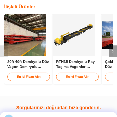
İlişkili Ürünler
20ft 40ft Demiryolu Düz
RTH35 Demiryolu Ray
Çoklu 
Vagon Demiryolu
Taşıma Vagonları
Düz Va
Konteyner Vagonu 30t
1435mm Ray Açıklığı
Konte
25m Ray Vagonu
En İyi Fiyatı Alın
En İyi Fiyatı Alın
E
Sorgularınızı doğrudan bize gönderin.