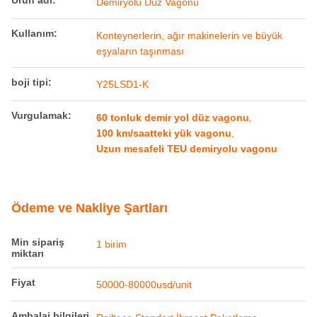
Demiryolu Düz Vagonu
Kullanım:
Konteynerlerin, ağır makinelerin ve büyük
eşyaların taşınması
boji tipi:
Y25LSD1-K
Vurgulamak:
60 tonluk demir yol düz vagonu
,
100 km/saatteki yük vagonu
,
Uzun mesafeli TEU demiryolu vagonu
Ödeme ve Nakliye Şartları
Min sipariş
1 birim
miktarı
Fiyat
50000-80000usd/unit
Ambalaj bilgileri