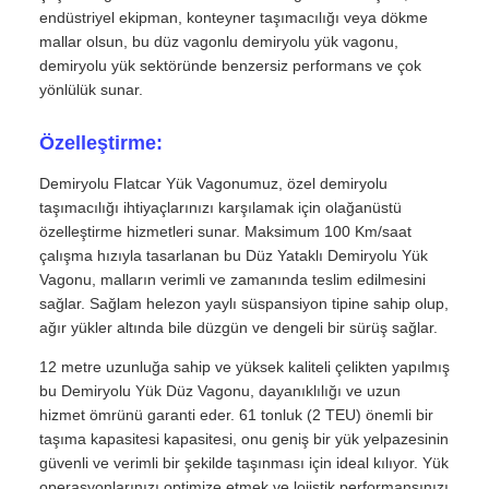
endüstriyel ekipman, konteyner taşımacılığı veya dökme
mallar olsun, bu düz vagonlu demiryolu yük vagonu,
demiryolu yük sektöründe benzersiz performans ve çok
yönlülük sunar.
Özelleştirme:
Demiryolu Flatcar Yük Vagonumuz, özel demiryolu
taşımacılığı ihtiyaçlarınızı karşılamak için olağanüstü
özelleştirme hizmetleri sunar. Maksimum 100 Km/saat
çalışma hızıyla tasarlanan bu Düz Yataklı Demiryolu Yük
Vagonu, malların verimli ve zamanında teslim edilmesini
sağlar. Sağlam helezon yaylı süspansiyon tipine sahip olup,
ağır yükler altında bile düzgün ve dengeli bir sürüş sağlar.
12 metre uzunluğa sahip ve yüksek kaliteli çelikten yapılmış
bu Demiryolu Yük Düz Vagonu, dayanıklılığı ve uzun
hizmet ömrünü garanti eder. 61 tonluk (2 TEU) önemli bir
taşıma kapasitesi kapasitesi, onu geniş bir yük yelpazesinin
güvenli ve verimli bir şekilde taşınması için ideal kılıyor. Yük
operasyonlarınızı optimize etmek ve lojistik performansınızı