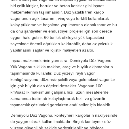
biri çelik kirişler, borular ve beton kesitler gibi inşaat
malzemelerinin taşınmasıdır. Düz yataklı tren kargo
vagonunun açık tasarımı, vinç veya forklift kullanılarak
kolay yükleme ve boşaltma yapılmasına olanak tanır ve bu
da onu şantiyeler ve endüstriyel projeler için son derece
uygun hale getirir. 60 tonluk etkileyici yük kapasitesi
sayesinde önemli ağırlıkları kaldırabilir, daha az yolculuk
yapılmasını sağlar ve lojistik maliyetleri azaltır.
İnşaat malzemelerinin yanı sıra, Demiryolu Düz Vagonu
Yük Vagonu sıklıkla makine, araç ve büyük ekipmanların
taşınmasında kullanılır. Düz yüzeyli raylı vagon
konfigürasyonu, düzensiz şekilli veya geleneksel vagonlar
için çok büyük olan öğeleri destekler. Vagonun 100
km/saat'lik maksimum çalışma hızı, uzun mesafelerde
zamanında teslimatı kolaylaştırarak hızlı ve güvenilir
taşımacılık çözümleri gerektiren endüstriler için idealdir.
Demiryolu Düz Vagonu, konteynerli kargoların nakliyesinde
de yaygın olarak kullanılmaktadır. Birçok konteyner düz
yüzeye güvenli bir şekilde yerleştirilebilir ve böylece