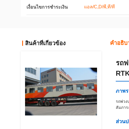
แอล/C,D/พี,ที/ที
เงื่อนไขการชำระเงิน
คําอธิบ
สินค้าที่เกี่ยวข้อง
รถพ
RTK
ภาพร
รถพ่วง
สัมภาร
ส่วน