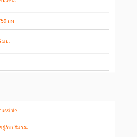
กม./ชม.
759 มม
5 มม.
cussible
นอยู่กับปริมาณ