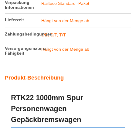
Hervorheben:
1000mm Spur Personenwagen
,
Spur Personenwagen 80km/h
,
10t Gepäckbremswagen
Zahlungs-u. Verschiffen-Ausdrücke
Min
1
Bestellmenge
Preis
discussible
Verpackung
Railteco Standard -Paket
Informationen
Lieferzeit
Hängt von der Menge ab
Zahlungsbedingungen
L/C, D/P, T/T