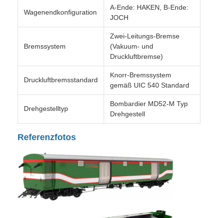
Schiebetüren
Gepäckablagen
Lüfter
Wärmedämmmaterialien
Innenausstattung des Fahrzeugs
Technische Spezifikationen
Komponente
Spezifikation
MCA-PH Kupplungs-
Kupplungssystem
Puffer-Vorrichtung
A-Ende: HAKEN, B-Ende:
Wagenendkonfiguration
JOCH
Zwei-Leitungs-Bremse
Bremssystem
(Vakuum- und
Druckluftbremse)