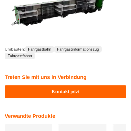
Knorr-Bremssystem
Druckluftbremsstandard
gemäß UIC 540 Standard
Bombardier MD52-M Typ
Drehgestelltyp
Drehgestell
Referenzfotos