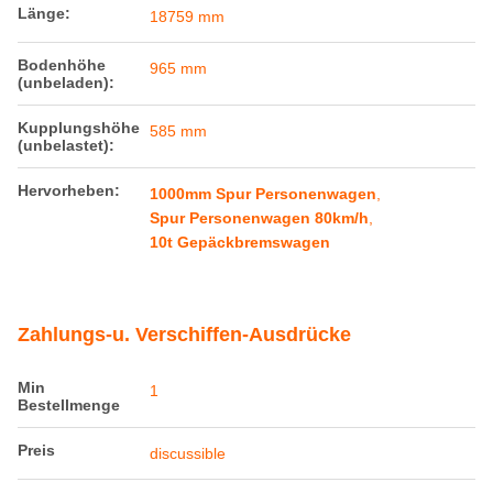
Produktdetails
Messgerät:
1000 mm
Achslast:
10 t
Tarifgewicht:
25 T
Maximale
80 km/h
Betriebsgeschwindigkeit:
Min.
109 Millimeter
Kurvenradius:
Länge:
18759 mm
Bodenhöhe
965 mm
(unbeladen):
Kupplungshöhe
585 mm
(unbelastet):