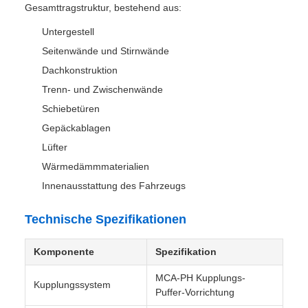
Gepäckzugbegleiter als auch über ein Passagierabteil.
Schlüsselkomponenten
Wagenkastenstruktur
Kupplungs- und Zugvorrichtungssystem
Bremssystem
Elektrische Geräte
Drehgestellbaugruppe
Wagenkastenkonstruktion
Der Wagenkasten ist eine geschweißte Ganzstahl-
Gesamttragstruktur, bestehend aus:
Untergestell
Seitenwände und Stirnwände
Dachkonstruktion
Trenn- und Zwischenwände