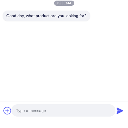
6:00 AM
Good day, what product are you looking for?
Téléphone：0086-512-82509751
E-mail：read@railteco.com
AU SUJET DE NOUS
Profil d'entreprise
Visite d'usine
Contrôle de qualité
Plan du site
Politique en matière de protection de la vie privée
Bonne qualité de la Chine
Wagon plat ferroviaire Fournisseur. © de Copyright 2026 Jiangsu Railteco