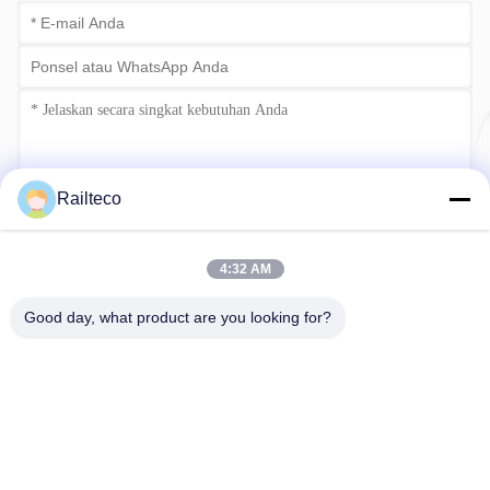
Railteco
Kirim sekarang
4:32 AM
Good day, what product are you looking for?
Telp：0086-512-82509751
E-mail：read@railteco.com