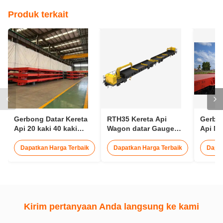
Produk terkait
Gerbong Datar Kereta
RTH35 Kereta Api
Gerbon
Api 20 kaki 40 kaki
Wagon datar Gauge
Api M
Gerbong Kontainer
1435mm Pengangkutan
75km/
Kereta Api 30t
25m Wagon Kereta Api
Kontai
Dapatkan Harga Terbaik
Dapatkan Harga Terbaik
Dapat
Kirim pertanyaan Anda langsung ke kami