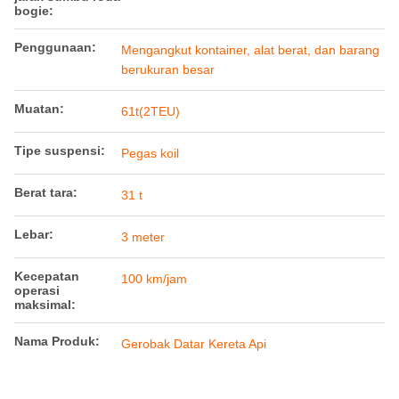
bogie:
Penggunaan:
Mengangkut kontainer, alat berat, dan barang
berukuran besar
Muatan:
61t(2TEU)
Tipe suspensi:
Pegas koil
Berat tara:
31 t
Lebar:
3 meter
Kecepatan
100 km/jam
operasi
maksimal:
Nama Produk:
Gerobak Datar Kereta Api