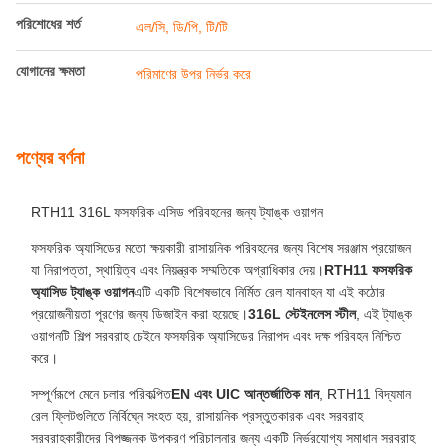
পরিশোধের শর্ত
এল/সি, ডি/পি, টি/টি
যোগানের ক্ষমতা
পরিমাণের উপর নির্ভর করে
পণ্যের বর্ণনা
RTH11 316L ফসফরিক এসিড পরিবহনের জন্য ট্যাঙ্ক ওয়াগন
ফসফরিক অ্যাসিডের মতো ক্ষয়কারী রাসায়নিক পরিবহনের জন্য বিশেষ সরঞ্জাম প্রয়োজন
যা নিরাপত্তা, স্থায়িত্ব এবং নিয়ন্ত্রক সম্মতিকে অগ্রাধিকার দেয়।
RTH11 ফসফরিক
অ্যাসিড ট্যাঙ্ক ওয়াগন
এটি একটি বিশেষভাবে নির্মিত রেল যানবাহন যা এই কঠোর
প্রয়োজনীয়তা পূরণের জন্য ডিজাইন করা হয়েছে।
316L স্টেইনলেস স্টীল
, এই ট্যাঙ্ক
ওয়াগনটি শিল্প সরবরাহ চেইনে ফসফরিক অ্যাসিডের নিরাপদ এবং দক্ষ পরিবহন নিশ্চিত
করে।
সম্পূর্ণরূপে মেনে চলার পরিকল্পিত
EN এবং UIC আন্তর্জাতিক মান
, RTH11 বিদ্যমান
রেল ফ্লিটগুলিতে নির্বিঘ্নে সংহত হয়, রাসায়নিক প্রস্তুতকারক এবং সরবরাহ
সরবরাহকারীদের বিপজ্জনক উপকরণ পরিচালনার জন্য একটি নির্ভরযোগ্য সমাধান সরবরাহ