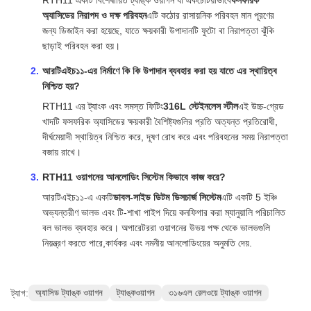
RTH11 একটি বিশেষায়িত ট্যাঙ্ক ওয়াগন যা একচেটিয়াভাবে
ফসফরিক
অ্যাসিডের নিরাপদ ও দক্ষ পরিবহন
এটি কঠোর রাসায়নিক পরিবহন মান পূরণের
জন্য ডিজাইন করা হয়েছে, যাতে ক্ষয়কারী উপাদানটি ফুটো বা নিরাপত্তা ঝুঁকি
ছাড়াই পরিবহন করা হয়।
আরটিএইচ১১-এর নির্মাণে কি কি উপাদান ব্যবহার করা হয় যাতে এর স্থায়িত্ব
নিশ্চিত হয়?
RTH11 এর ট্যাংক এবং সমস্ত ফিটিং
316L স্টেইনলেস স্টীল
এই উচ্চ-গ্রেড
খাদটি ফসফরিক অ্যাসিডের ক্ষয়কারী বৈশিষ্ট্যগুলির প্রতি অত্যন্ত প্রতিরোধী,
দীর্ঘমেয়াদী স্থায়িত্ব নিশ্চিত করে, দূষণ রোধ করে এবং পরিবহনের সময় নিরাপত্তা
বজায় রাখে।
RTH11 ওয়াগনের আনলোডিং সিস্টেম কিভাবে কাজ করে?
আরটিএইচ১১-এ একটি
ডাবল-সাইড ডিটম ডিসচার্জ সিস্টেম
এটি একটি 5 ইঞ্চি
অভ্যন্তরীণ ভালভ এবং টি-শাখা পাইপ দিয়ে কনফিগার করা ম্যানুয়ালি পরিচালিত
বল ভালভ ব্যবহার করে। অপারেটররা ওয়াগনের উভয় পক্ষ থেকে ভালভগুলি
নিয়ন্ত্রণ করতে পারে,কার্যকর এবং নমনীয় আনলোডিংয়ের অনুমতি দেয়.
ট্যাগ:
অ্যাসিড ট্যাঙ্ক ওয়াগন
ট্যাঙ্কওয়াগন
৩১৬এল রেলওয়ে ট্যাঙ্ক ওয়াগন