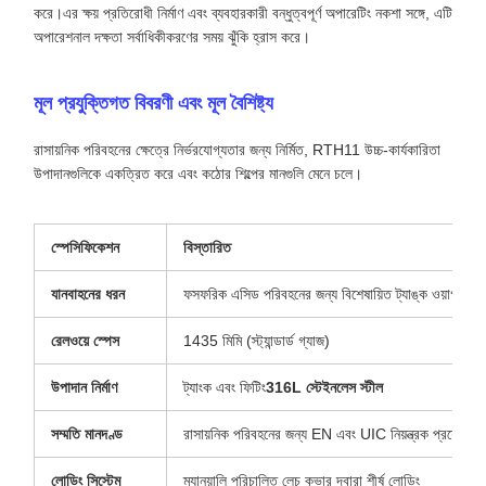
করে।এর ক্ষয় প্রতিরোধী নির্মাণ এবং ব্যবহারকারী বন্ধুত্বপূর্ণ অপারেটিং নকশা সঙ্গে, এটি
অপারেশনাল দক্ষতা সর্বাধিকীকরণের সময় ঝুঁকি হ্রাস করে।
মূল প্রযুক্তিগত বিবরণী এবং মূল বৈশিষ্ট্য
রাসায়নিক পরিবহনের ক্ষেত্রে নির্ভরযোগ্যতার জন্য নির্মিত, RTH11 উচ্চ-কার্যকারিতা
উপাদানগুলিকে একত্রিত করে এবং কঠোর শিল্পের মানগুলি মেনে চলে।
স্পেসিফিকেশন
বিস্তারিত
যানবাহনের ধরন
ফসফরিক এসিড পরিবহনের জন্য বিশেষায়িত ট্যাঙ্ক ওয়াগন
রেলওয়ে স্পেস
1435 মিমি (স্ট্যান্ডার্ড গ্যাজ)
উপাদান নির্মাণ
ট্যাংক এবং ফিটিং
316L স্টেইনলেস স্টীল
সম্মতি মানদণ্ড
রাসায়নিক পরিবহনের জন্য EN এবং UIC নিয়ন্ত্রক প্রয়োজনীয
লোডিং সিস্টেম
ম্যানুয়ালি পরিচালিত লেচ কভার দ্বারা শীর্ষ লোডিং