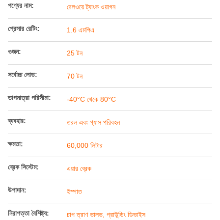
পণ্যের নাম:
রেলওয়ে ট্যাংক ওয়াগন
প্রেসার রেটিং:
1.6 এমপিএ
ওজন:
25 টন
সর্বোচ্চ লোড:
70 টন
তাপমাত্রা পরিসীমা:
-40°C থেকে 80°C
ব্যবহার:
তরল এবং গ্যাস পরিবহন
ক্ষমতা:
60,000 লিটার
ব্রেক সিস্টেম:
এয়ার ব্রেক
উপাদান:
ইস্পাত
নিরাপত্তা বৈশিষ্ট্য:
চাপ ত্রাণ ভালভ, গ্রাউন্ডিং ডিভাইস