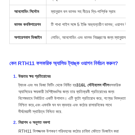
আনলোডিং সিস্টেম
ম্যানুয়াল বল ভালভ সহ নীচের দ্বি-পার্শ্বিক স্রাব
ভালভ কনফিগারেশন
টি শাখা পাইপ সঙ্গে 5 ইঞ্চি অভ্যন্তরীণ ভালভ; ওয়াগন উভয়
অপারেশনাল ডিজাইন
লোডিং, আনলোডিং এবং ভালভ নিয়ন্ত্রণের জন্য ম্যানুয়াল অপা
কেন RTH11 ফসফরিক অ্যাসিড ট্যাঙ্ক ওয়াগন নির্বাচন করুন?
উচ্চতর ক্ষয় প্রতিরোধের
ট্যাংক এবং সব ভিজা ফিটিং থেকে নির্মিত হয়
316L স্টেইনলেস স্টীল
ফসফরিক
অ্যাসিডের ক্ষয়কারী বৈশিষ্ট্যগুলির জন্য তার ব্যতিক্রমী প্রতিরোধের জন্য
বিশেষভাবে নির্বাচিত একটি উপাদান। এটি ফুটো প্রতিরোধ করে, পণ্যের বিশুদ্ধতা
নিশ্চিত করে,এবং এমনকি ঘন ঘন ব্যবহার এবং কঠোর রাসায়নিকের সাথে
দীর্ঘমেয়াদী স্থায়িত্ব নিশ্চিত করে.
নিরাপদ ও অনুগত নকশা
RTH11 বিপজ্জনক উপকরণ পরিবহনের কঠোর চাহিদা মেটাতে ডিজাইন করা