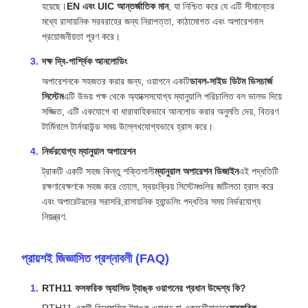
হয়েছে।
EN এবং UIC আন্তর্জাতিক মান
, যা নিশ্চিত করে যে এটি সীমান্তের
মধ্যে রাসায়নিক সরবরাহের জন্য নিরাপত্তা, কাঠামোগত এবং অপারেশনাল
প্রয়োজনীয়তা পূরণ করে।
দক্ষ দ্বি-পার্শ্বিক আনলোডিং
অপারেশনকে সহজতর করার জন্য, ওয়াগনে একটি
ডাবল-সাইড ডিটম ডিসচার্জ
সিস্টেম
এটি উভয় পক্ষ থেকে অ্যাক্সেসযোগ্য ম্যানুয়ালি পরিচালিত বল ভালভ দিয়ে
সজ্জিত, এটি একযোগে বা ধারাবাহিকভাবে আনলোড করার অনুমতি দেয়, বিতরণ
টার্মিনালে টার্নআউন্ড সময় উল্লেখযোগ্যভাবে হ্রাস করে।
নির্ভরযোগ্য ম্যানুয়াল অপারেশন
ট্রাকটি একটি সহজ কিন্তু শক্তিশালী
ম্যানুয়াল অপারেশন ডিজাইন
এই পদ্ধতিটি
রক্ষণাবেক্ষণকে সহজ করে তোলে, স্বয়ংক্রিয় সিস্টেমগুলির জটিলতা হ্রাস করে
এবং অপারেটরদের সরাসরি,রাসায়নিক হ্যান্ডলিং পদ্ধতির সময় নির্ভরযোগ্য
নিয়ন্ত্রণ.
প্রায়শই জিজ্ঞাসিত প্রশ্নাবলী (FAQ)
RTH11 ফসফরিক অ্যাসিড ট্যাঙ্ক ওয়াগনের প্রধান উদ্দেশ্য কি?