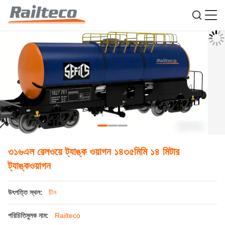
৩১৬এল রেলওয়ে ট্যাঙ্ক ওয়াগন ১৪৩৫মিমি ১৪ মিটার
ট্যাঙ্কওয়াগন
উৎপত্তি স্থল:
চীন
পরিচিতিমুলক নাম:
Railteco