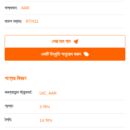
সাক্ষ্যদান:
AAR
মডেল নম্বার:
RTH11
সেরা দাম পান
একটি উদ্ধৃতি অনুরোধ করুন
পণ্যের বিবরণ
কমপ্লায়েন্স স্ট্যান্ডার্ড:
UIC, AAR
প্রস্থ:
3 মিটার
দৈর্ঘ্য:
14 মিটার