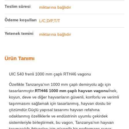
Teslim süresi
miktarına bağlıdır
Ödeme koşulları
L/C,D/P,T/T
Yetenek temini
miktarına bağlıdır
Ürün Tanımı
UIC 540 frenli 1000 mm çaplı RTH46 vagonu
Özellikle Tanzanya'nın 1000 mm çaplı demiryolu ağı için
tasarlanmıştır.
RTH46 1000 mm çaplı hayvan vagonu
İnek,
koyun, deve ve diğer hayvanların güvenli, konforlu ve verimli
taşınmasını sağlamak için tasarlanmış, hayvan dostu bir
çözümdür.Güçlü yapısal tasarımı hayvan refahına
odaklanmış özelliklerle ve endüstrinin uyumlu çekirdek
sistemleriyle birleştirmek, bu vagon, Tanzanya'nın hayvan
taşımacılığı ihtiyaçları için güvenilir bir performans sunar,