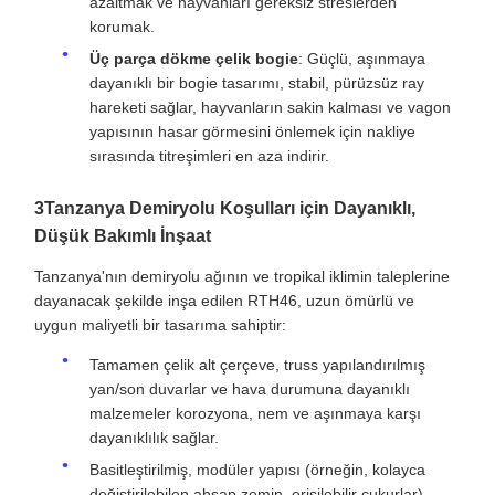
azaltmak ve hayvanları gereksiz streslerden
korumak.
Üç parça dökme çelik bogie
: Güçlü, aşınmaya
dayanıklı bir bogie tasarımı, stabil, pürüzsüz ray
hareketi sağlar, hayvanların sakin kalması ve vagon
yapısının hasar görmesini önlemek için nakliye
sırasında titreşimleri en aza indirir.
3Tanzanya Demiryolu Koşulları için Dayanıklı,
Düşük Bakımlı İnşaat
Tanzanya'nın demiryolu ağının ve tropikal iklimin taleplerine
dayanacak şekilde inşa edilen RTH46, uzun ömürlü ve
uygun maliyetli bir tasarıma sahiptir:
Tamamen çelik alt çerçeve, truss yapılandırılmış
yan/son duvarlar ve hava durumuna dayanıklı
malzemeler korozyona, nem ve aşınmaya karşı
dayanıklılık sağlar.
Basitleştirilmiş, modüler yapısı (örneğin, kolayca
değiştirilebilen ahşap zemin, erişilebilir çukurlar)