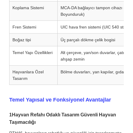
Koplama Sistemi
MCA-DA bağlayıcı tampon cihazı (A uc
Boyunduruk)
Fren Sistemi
UIC hava fren sistemi (UIC 540 stand
Boğaz tipi
Üç parçalı dökme çelik bogisi
Temel Yapı Özellikleri
Alt çerçeve, yan/son duvarlar, çatıya m
ahşap zemin
Hayvanlara Özel
Bölme duvarları, yan kapılar, gıda/su ha
Tasarım
Temel Yapısal ve Fonksiyonel Avantajlar
1Hayvan Refahı Odaklı Tasarım Güvenli Hayvan
Taşımacılığı
RTH46, hayvanların rahatlığı ve güvenliği için tasarlanmıştır.