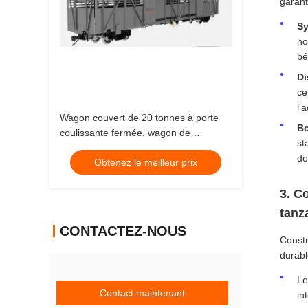
garant
Sy
no
bé
Di
ce
l'
Wagon couvert de 20 tonnes à porte
Bo
coulissante fermée, wagon de
st
marchandises ferroviaire de 3 mètres
do
Obtenez le meilleur prix
3. C
tanz
CONTACTEZ-NOUS
Constr
durabl
Le
Contact maintenant
in