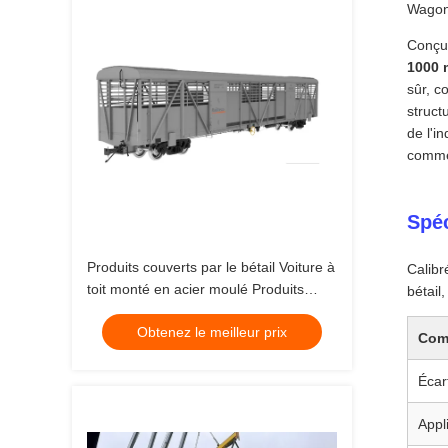
Wagon
Conçu 
1000 
sûr, c
struct
de l'i
commer
Spéc
Produits couverts par le bétail Voiture à
Calibr
toit monté en acier moulé Produits
bétail
ferroviaires
Obtenez le meilleur prix
Com
Écar
Appl