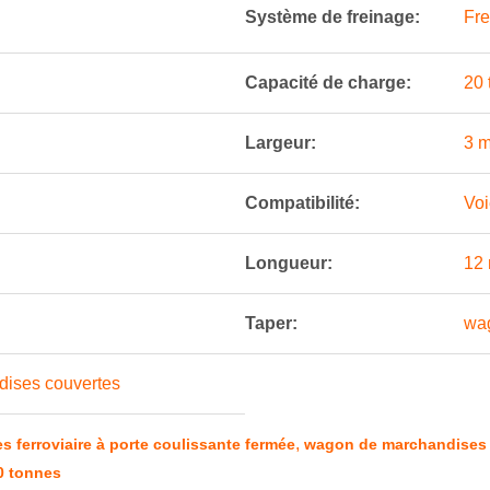
Système de freinage:
Fre
Capacité de charge:
20 
Largeur:
3 m
Compatibilité:
Voi
Longueur:
12 
Taper:
wag
dises couvertes
,
 ferroviaire à porte coulissante fermée
wagon de marchandises f
0 tonnes