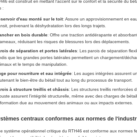
46 est construit en mettant l'accent sur le confort et la sécurité du bé
 :
servoir d'eau monté sur le toit
: Assure un approvisionnement en eau 
ansit, prévenant la déshydratation lors des longs trajets.
ancher en bois durable
: Offre une traction antidérapante et absorban
ameaux, réduisant les risques de blessures lors des déplacements.
rois de séparation et portes latérales
: Les parois de séparation flexi
ndis que les grandes portes latérales permettent un chargement/décharg
imaux et le temps de manipulation.
ge pour nourriture et eau intégrée
: Les auges intégrées assurent un
utenant le bien-être du bétail tout au long du processus de transport.
rois à structure treillis et châssis
: Les structures treillis renforcées 
buste assurent l'intégrité structurelle, même avec des charges de bétai
formation due au mouvement des animaux ou aux impacts externes.
ystèmes centraux conformes aux normes de l'industr
 système opérationnel critique du RTH46 est conforme aux normes ferr