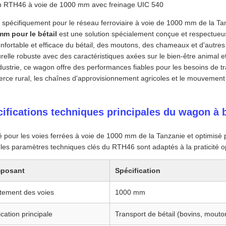
 RTH46 à voie de 1000 mm avec freinage UIC 540
spécifiquement pour le réseau ferroviaire à voie de 1000 mm de la Ta
mm pour le bétail
est une solution spécialement conçue et respectueu
onfortable et efficace du bétail, des moutons, des chameaux et d'autr
urelle robuste avec des caractéristiques axées sur le bien-être anima
ndustrie, ce wagon offre des performances fiables pour les besoins de tr
ce rural, les chaînes d'approvisionnement agricoles et le mouvement d
ifications techniques principales du wagon à 
é pour les voies ferrées à voie de 1000 mm de la Tanzanie et optimisé po
, les paramètres techniques clés du RTH46 sont adaptés à la praticité op
posant
Spécification
tement des voies
1000 mm
ication principale
Transport de bétail (bovins, mouto