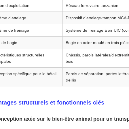
on d'exploitation
Réseau ferroviaire tanzanien
ème d'attelage
Dispositif d'attelage-tampon MCA-D
ème de freinage
Système de freinage à air UIC (co
 de bogie
Bogie en acier moulé en trois pièc
ctéristiques structurelles
Châssis, parois latérales/d'extrémi
cipales
bois
eption spécifique pour le bétail
Parois de séparation, portes latéra
treillis
tages structurels et fonctionnels clés
onception axée sur le bien-être animal pour un transp