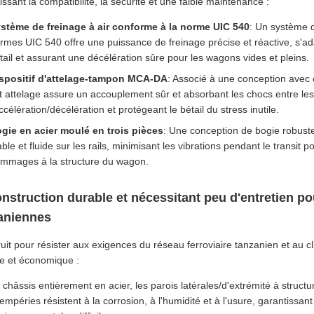
issant la compatibilité, la sécurité et une faible maintenance :
stème de freinage à air conforme à la norme UIC 540
: Un système d
rmes UIC 540 offre une puissance de freinage précise et réactive, s'a
tail et assurant une décélération sûre pour les wagons vides et pleins.
spositif d'attelage-tampon MCA-DA
: Associé à une conception avec cr
t attelage assure un accouplement sûr et absorbant les chocs entre le
accélération/décélération et protégeant le bétail du stress inutile.
gie en acier moulé en trois pièces
: Une conception de bogie robust
able et fluide sur les rails, minimisant les vibrations pendant le transit 
mmages à la structure du wagon.
onstruction durable et nécessitant peu d'entretien po
aniennes
uit pour résister aux exigences du réseau ferroviaire tanzanien et au 
e et économique :
 châssis entièrement en acier, les parois latérales/d'extrémité à structure
tempéries résistent à la corrosion, à l'humidité et à l'usure, garantissa