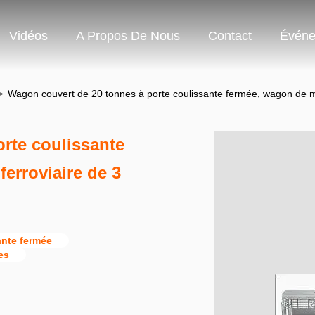
Vidéos
A Propos De Nous
Contact
Événe
>
Wagon couvert de 20 tonnes à porte coulissante fermée, wagon de m
rte coulissante
erroviaire de 3
ante fermée
es