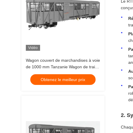
Le RTH
conçus
Ré
tr
Pl
ch
Vidéo
Pa
ta
Wagon couvert de marchandises à voie
an
de 1000 mm Tanzanie Wagon de train
Au
de marchandises en acier
so
Obtenez le meilleur prix
Pa
ro
dé
2. S
Chaque