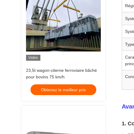
Régi
Syst
Syst
Type
Cara
Vidéo
prin
23,5t wagon-citerne ferroviaire bâché
Conc
pour bovins 75 km/h
Obtenez le meilleur prix
Avan
1. C