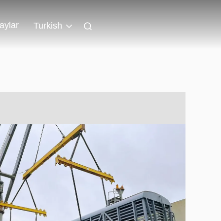
aylar
Turkish