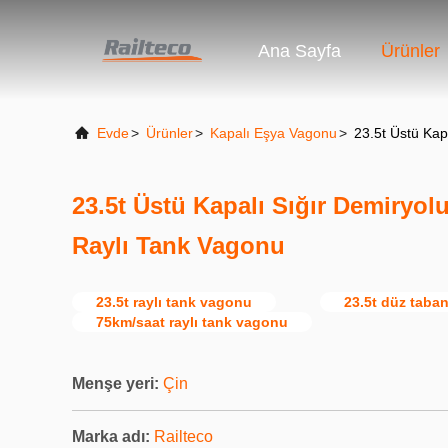
Ana Sayfa
Ürünler
Evde
>
Ürünler
>
Kapalı Eşya Vagonu
>
23.5t Üstü Kap
23.5t Üstü Kapalı Sığır Demiryo
Raylı Tank Vagonu
23.5t raylı tank vagonu
23.5t düz taban
75km/saat raylı tank vagonu
Menşe yeri:
Çin
Marka adı:
Railteco