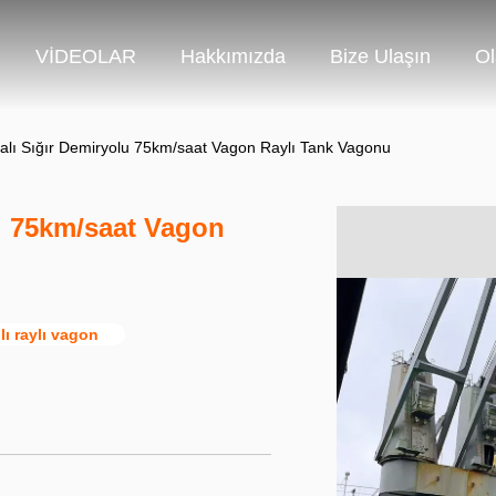
VİDEOLAR
Hakkımızda
Bize Ulaşın
Ol
alı Sığır Demiryolu 75km/saat Vagon Raylı Tank Vagonu
lu 75km/saat Vagon
lı raylı vagon