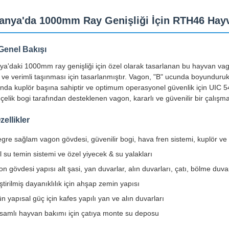
anya'da 1000mm Ray Genişliği İçin RTH46 Hay
Genel Bakışı
a'daki 1000mm ray genişliği için özel olarak tasarlanan bu hayvan vago
 ve verimli taşınması için tasarlanmıştır. Vagon, "B" ucunda boyunduruk
nda kuplör başına sahiptir ve optimum operasyonel güvenlik için UIC 540
elik bogi tarafından desteklenen vagon, kararlı ve güvenilir bir çalışm
ellikler
gre sağlam vagon gövdesi, güvenilir bogi, hava fren sistemi, kuplör ve ç
 su temin sistemi ve özel yiyecek & su yalakları
n gövdesi yapısı alt şasi, yan duvarlar, alın duvarları, çatı, bölme duvarl
ştirilmiş dayanıklılık için ahşap zemin yapısı
n yapısal güç için kafes yapılı yan ve alın duvarları
samlı hayvan bakımı için çatıya monte su deposu