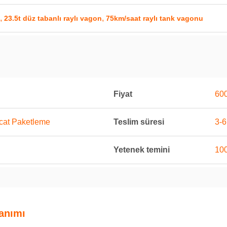
,
,
23.5t düz tabanlı raylı vagon
75km/saat raylı tank vagonu
Fiyat
600
acat Paketleme
Teslim süresi
3-6
Yetenek temini
100
anımı