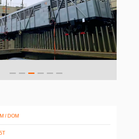
M / DOM
.5T