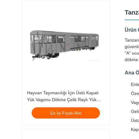
Tanz
Ürün 
Tanzany
güvenli
"A" ucu
dökme ç
Ana Öz
Ente
Hayvan Taşımacılığı İçin Üstü Kapalı
Özel
Yük Vagonu Dökme Çelik Raylı Yük
Vago
Vagonu
Geli
En İyi Fiyatı Alın
Üstü
Kap