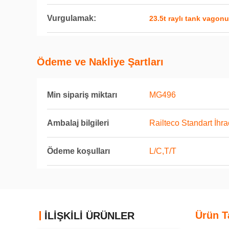
Vurgulamak:
23.5t raylı tank vagonu
Ödeme ve Nakliye Şartları
Min sipariş miktarı
MG496
Ambalaj bilgileri
Railteco Standart İhr
Ödeme koşulları
L/C,T/T
Ürün T
İLIŞKILI ÜRÜNLER