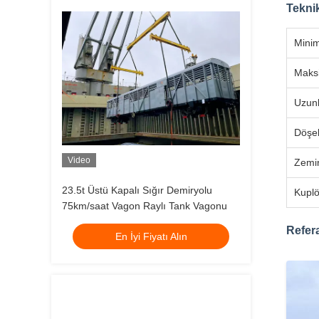
Teknik
Mini
Maks
Uzun
Döşek
Video
Zemin
23.5t Üstü Kapalı Sığır Demiryolu
Kuplö
75km/saat Vagon Raylı Tank Vagonu
Refera
En İyi Fiyatı Alın