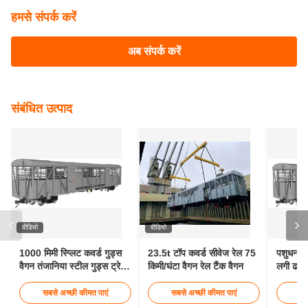
हमसे संपर्क करें
अब संपर्क करें
संबंधित उत्पाद
वीडियो
वीडियो
1000 मिमी स्प्लिट कवर्ड गुड्स
23.5t टॉप कवर्ड सीवेज रेल 75
पशुधन क
वैगन तंजानिया स्टील गुड्स ट्रेन
किमी/घंटा वैगन रेल टैंक वैगन
लगी ढलाई
वैगन
मालगाड़ी
सबसे अच्छी कीमत पाएं
सबसे अच्छी कीमत पाएं
सब