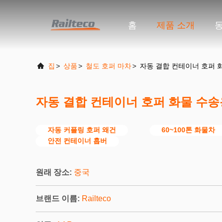
홈
제품 소개
집
>
상품
>
철도 호퍼 마차
>
자동 결합 컨테이너 호퍼 화
자동 결합 컨테이너 호퍼 화물 수송용
자동 커플링 호퍼 왜건
60~100톤 화물차
안전 컨테이너 홉버
원래 장소:
중국
브랜드 이름:
Railteco