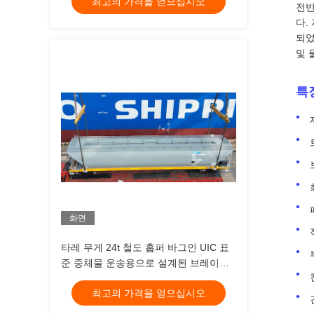
최고의 가격을 얻으십시오
전반
다.
되었
및 
특
화면
타레 무게 24t 철도 홉퍼 바그인 UIC 표
준 중체물 운송용으로 설계된 브레이크
타입 AAR 또는 TB 표준을 포함
최고의 가격을 얻으십시오