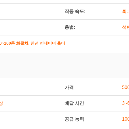
작동 속도:
최대
용법:
석탄
,
0~100톤 화물차
안전 컨테이너 홉버
가격
500
배달 시간
포장
3~
공급 능력
10