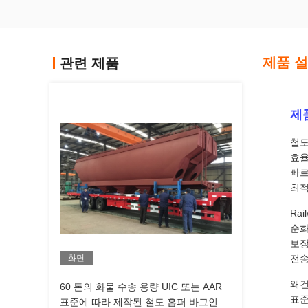
제품 
관련 제품
제
철도
효율
빠르
최적
Ra
순화
보장
화면
전송
왜건
60 톤의 화물 수송 용량 UIC 또는 AAR
표준
표준에 따라 제작된 철도 홉퍼 바그인