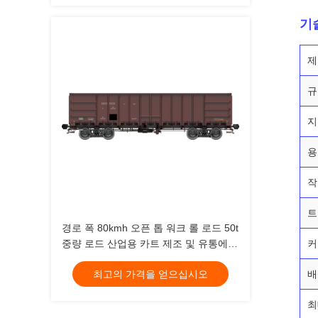
기
제
규
지
용
작
트
경로 폭 80kmh 오픈 톱 워크 롤 로드 50t
중량 로드 산업용 카트 제조 및 유통에
커
적합
최고의 가격을 얻으십시오
배
최