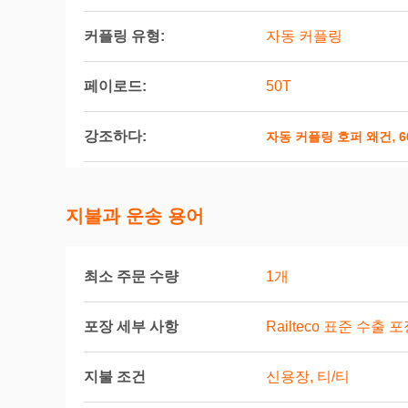
커플링 유형:
자동 커플링
페이로드:
50T
강조하다:
,
자동 커플링 호퍼 왜건
6
지불과 운송 용어
최소 주문 수량
1개
포장 세부 사항
Railteco 표준 수출 
지불 조건
신용장, 티/티