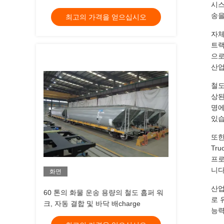
시스
AAR 또는 TB 표준 브레이크 유형을 포
송을
최고의 가격을 얻으십시오
함하여 대량 화물 배달을 보장합니다.
자체
트랙
으로
산업
철도
상된
명에
있습
또한
Tr
프로
니다
화면
산업
60 톤의 화물 운송 용량의 철도 홉퍼 워
로 
크, 자동 결합 및 바닥 배charge
능력