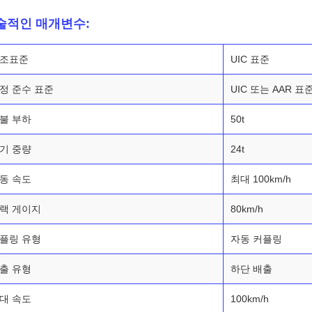
술적인 매개변수:
조표준
UIC 표준
정 준수 표준
UIC 또는 AAR 표
불 부하
50t
기 중량
24t
동 속도
최대 100km/h
랙 게이지
80km/h
플링 유형
자동 커플링
출 유형
하단 배출
대 속도
100km/h