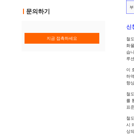
부
문의하기
신
지금 접촉하세요
철도
화물
습니
루션
이 
하역
향상
철도
를 
표준
철도
시 
상되