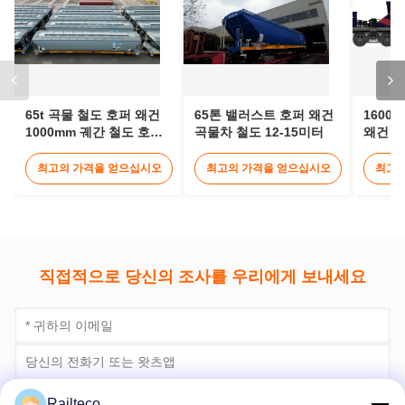
1000mm 궤간 철도 호퍼
곡물차 철도 12-15미터
왜건 밸
카
일카 
최고의 가격을 얻으십시오
최고의 가격을 얻으십시오
최고의
직접적으로 당신의 조사를 우리에게 보내세요
지금 제출
Railteco