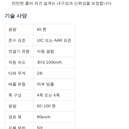
준수 표준
UIC 또는 AAR 표준
연결기 유형
자동 결합
작동 속도
최대 100km/h
타레 무게
24t
배출 유형
하부 방출
축 구성
4축 또는 6축
용량
60~100 톤
경로 폭
80km/h
지불 부하
50t
신청서
철도 홉퍼 워크는 석탄, 광석 및 곡물을 포함한 대량 재료를 효율적
으로 운송하기 위해 특별히 설계된 필수 산업 전송 트롤리입니다.견
고 한 건축 과 전문적 인 설계 는 무거운 느슨 한 재료 를 장거리 로