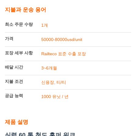
포장 세부 사항
Railteco 표준 수출 포장
배달 시간
3~6개월
지불 조건
신용장, 티/티
공급 능력
1000 유닛 / 년
제품 설명
실력 60 톤 철도 홉퍼 워크
제품 개요
철도 홉퍼 워크는 석탄, 광석 및 곡물과 같은 대량 재료를 운송하기
위해 특별히 설계된 고효율적이고 견고한 화물 운송 솔루션입니다.
엄격한 산업 물류 요구 사항을 충족하도록 설계되었습니다., 이 바