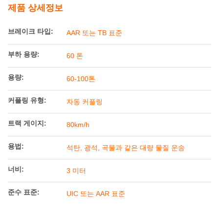
용량:
60-100톤
커플링 유형:
자동 커플링
트랙 게이지:
80km/h
용법:
석탄, 광석, 곡물과 같은 대량 물질 운송
너비:
3 미터
준수 표준:
UIC 또는 AAR 표준
지불과 운송 용어
최소 주문 수량
1개
가격
50000-80000usd/unit