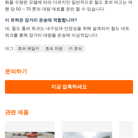
태그:
호퍼 레일카
호퍼 차량
카 호퍼
문의하기
지금 접촉하세요
관련 제품
65t 곡물 철도 호퍼 왜건
65톤 밸러스트 호퍼 왜건
1600