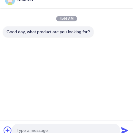
4:44 AM
Good day, what product are you looking for?
Tel：0086-512-82509751
이메일：read@railteco.com
회사 소개
회사 프로필
공장 견학
품질 관리
사이트맵
개인 정보 정책
중국 좋은 품질 철도 플랫 왜건 공급업체. 저작권 © 2026
Jiangsu Railteco Equipment Co., Ltd. . 판권 소유.