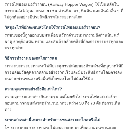
ธาตุ ธาตุก้อนหิน ทราย และสินค้าคล้ายคลึงที่ต้องการการบรรทุกและ
บรรทุกง่าย
วิธีการทํางานของกลไกการลด
รถกระบะกระบะทางรถไฟมีประตูการปล่อยของด้านล่างที่อนุญาตให้มี
การปล่อยวัสดุหลากหลายอย่างรวดเร็วและมีประสิทธิภาพโดยตรงลง
บนสายพานขนส่งหรือพื้นที่เก็บของโดยไม่ต้องใช้มือ
ความจุเฉพาะอย่างยิ่งคือเท่าไหร่?
ความจุภาระแตกต่างกันตามรุ่น แต่โดยทั่วไป รถรถไฟฮอปเปอร์วา
กอนสามารถขนส่งวัสดุจํานวนมากระหว่าง 50 ถึง 70 ตันต่อการเดิน
ทาง
รถขนส่งเหล่านี้เหมาะสําหรับการขนส่งระยะไกลหรือไม่
ใช่ รถกระบะกระบะทางรถไฟถูกออกแบบมาเพื่อความทนทานและ
ความมั่นคง ทําให้มันเหมาะสมสําหรับการขนส่งวัสดุหลากหลายใน
ระยะทางไกลข้ามเครือข่ายรถไฟ
แท็ก:
รถรางฮอปเปอร์
ยานพาหนะฮอปเปอร์
รถฮอปเปอร์