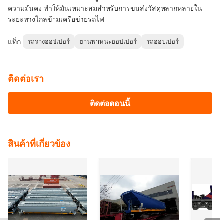
ติดต่อเรา
ติดต่อตอนนี้
สินค้าที่เกี่ยวข้อง
รถบรรทุกรางรถไฟแบบมี
65 Ton Ballast Hopper
รถราง
ช่องเก็บของขนาด 65 ตัน
Wagon Grain Cars รถไฟ
รถไฟขน
ขนาดราง 1000 มม.
12 - 15 เมตร
รางขน
แทรกเต
หา ราคา ที่ ดี ที่สุด
หา ราคา ที่ ดี ที่สุด
หา