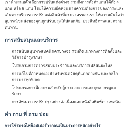
การสนับสนุนทางเทคนิคครบวงจร รวมถึงแนวทางการติดตั้งและ
วิธีการบํารุงรักษา
โปรแกรมการตรวจสอบประจําวันและบริการเปลี่ยนอะไหล่
การแก้ไขที่กําหนดเองสําหรับชนิดวัสดุที่แตกต่างกัน และกลไก
การบรรทุก/ปลด
โปรแกรมการฝึกอบรมสําหรับผู้ประกอบการและบุคลากรดูแล
รักษา
การอัพเดทการปรับปรุงอย่างต่อเนื่องและหนังสือพิมพ์ทางเทคนิค
คํา ถาม ที่ ถาม บ่อย
การใช้รถรถไฟฮ็อปเปอร์วากอนเป็นประการหลักอย่างไร
รถรถไฟฮอปเปอร์วากอน (Railway Hopper Wagon) ใช้เป็นหลักใน
การขนส่งวัสดุหลากหลาย เช่น ถ่านหิน, แร่, หินหิน และสินค้าอื่น ๆ ที่
ไม่ถูกต้องอย่างมีประสิทธิภาพในระยะทางไกล
วัสดุอะไรที่มักจะขนส่งโดยใช้รถรถไฟฮอปเปอร์วากอน?
รถขนของนี้ถูกออกแบบมาเพื่อขนวัตถุจํานวนมากรวมถึงถ่านหิน แร่