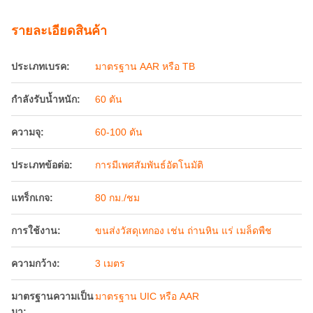
กำลังรับน้ำหนัก:
60 ตัน
ความจุ:
60-100 ตัน
ประเภทข้อต่อ:
การมีเพศสัมพันธ์อัตโนมัติ
แทร็กเกจ:
80 กม./ชม
การใช้งาน:
ขนส่งวัสดุเทกอง เช่น ถ่านหิน แร่ เมล็ดพืช
ความกว้าง:
3 เมตร
มาตรฐานความเป็น
มาตรฐาน UIC หรือ AAR
มา:
เงื่อนไขการชําระเงินและการจัดส่ง
จำนวนสั่งซื้อขั้นต่ำ
1ยูนิต