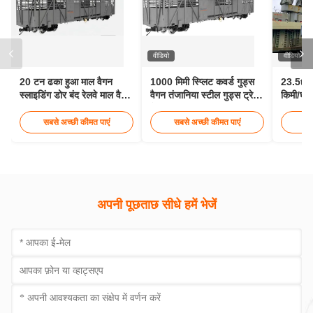
वीडियो
वीडियो
20 टन ढका हुआ माल वैगन
1000 मिमी स्प्लिट कवर्ड गुड्स
23.5t टॉ
स्लाइडिंग डोर बंद रेलवे माल वैगन
वैगन तंजानिया स्टील गुड्स ट्रेन
किमी/घंटा
3 मीटर
वैगन
सबसे अच्छी कीमत पाएं
सबसे अच्छी कीमत पाएं
सब
अपनी पूछताछ सीधे हमें भेजें