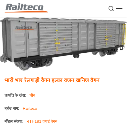
भारी भार रेलगाड़ी वैगन हल्का वजन खनिज वैगन
उत्पत्ति के प्लेस:
चीन
ब्रांड नाम:
Railteco
मॉडल संख्या:
RTH191 कवर्ड वैगन