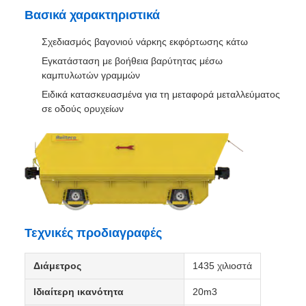
Αμαξοστοιχία ορυχείου για τη
μεταφορά μετάλλου
Επισκόπηση του προϊόντος
Το RTH14 MINE Wagon (20m3) είναι ένα εξειδικευμένο
οχήμα εξόρυξης σχεδιασμένο για την αποδοτική μεταφορά
μεταλλεύματος σε οδούς ορυχείων.Αυτό το βαγόνι
εκφόρτωσης κάτω χρησιμοποιεί βαρύτητα και εκφόρτωσης
καμπυλωτές ράγες για να ολοκληρώσει τις εργασίες
εκφόρτωσης με το κάτω μέρος προς τα κάτω.
Βασικά χαρακτηριστικά
Σχεδιασμός βαγονιού νάρκης εκφόρτωσης κάτω
Εγκατάσταση με βοήθεια βαρύτητας μέσω
καμπυλωτών γραμμών
Ειδικά κατασκευασμένα για τη μεταφορά μεταλλεύματος
σε οδούς ορυχείων