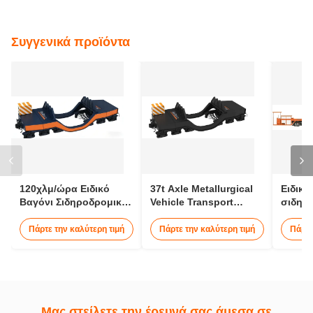
Ετικέττες:
Κατώτατη εκφόρτωση οχήματος ναρκοπέδου
20m3 χωρητικότητα Σιδηροδρομική επίπεδη άμαξα
39.6 τόνων χωρητικότητας φορτίου
Μας ελάτε σε επαφή με
Επαφή τώρα
Συγγενικά προϊόντα