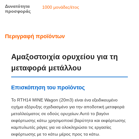
Ποσότητα
1 μονάδα
παραγγελίας min
Τιμή
60000-80000usd/unit
Συσκευασία
Συσκευασία εξαγωγής Railteco Standard
λεπτομέρειες
Χρόνος
3-6 μηνών
παράδοσης
Όροι πληρωμής
L/C,T/T
Δυνατότητα
1000 μονάδες/έτος
προσφοράς
Περιγραφή προϊόντων