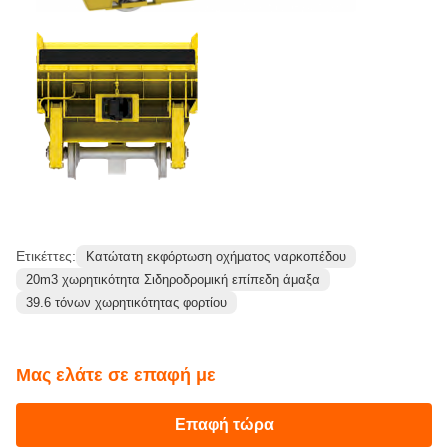
Μέγιστο ύψος (μη φορτωμένο)
2430 χιλιοστά
Σταθερή τροχοπέδη
5530 χιλιοστά
RTH14 MINE Βάγκον φωτογραφίες αναφοράς