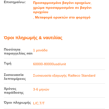
Λεπτομέρειες προιόντος
Υλικό:
Ατσάλι
Χρώμα:
Κίτρινο/αίτημα πελάτη
Χρήση:
Μεταφορά μεταλλεύματος
Πλεονέκτημα:
Εκφόρτωση κάτω
Επισημαίνω:
Προσαρμοσμένο βαγόνι ορυχείων
,
χρώμα προσαρμοσμένο σε βαγόνι
ορυχείου
,
Μεταφορά ορυκτών στο φορτηγό
Όροι πληρωμής & ναυτιλίας