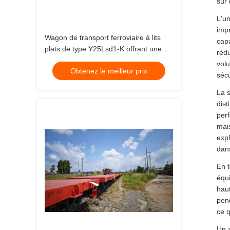
sur 
L'un
impr
Wagon de transport ferroviaire à lits
capa
plats de type Y25Lsd1-K offrant une
rédu
emplacement fixe de 1727,2 mm conçu
vol
Obtenez le meilleur prix
pour le transport de marchandises
sécu
lourdes
La s
dist
perf
mais
expl
dans
En t
équi
haut
pend
ce q
Un 