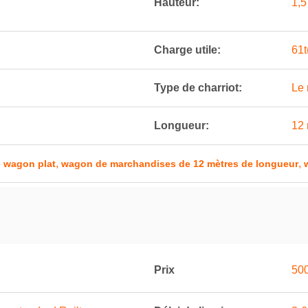
Hauteur:
1,5
Charge utile:
61t
Type de charriot:
Le 
Longueur:
12 
,
,
e wagon plat
wagon de marchandises de 12 mètres de longueur
Prix
500