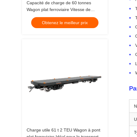
Capacité de charge de 60 tonnes
Wagon plat ferroviaire Vitesse de
fonctionnement maximale 100 km/h
Obtenez le meilleur prix
Largeur 3 mètres Solution de transport
de marchandises ferroviaire durable
Pa
N
U
Charge utile 61 t 2 TEU Wagon à pont
T
plat ferroviaire Idéal pour le transport