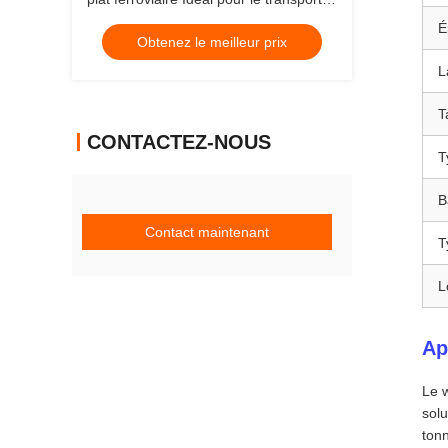
de marchandises lourdes et les
É
Obtenez le meilleur prix
opérations de logistique industrielle
L
T
CONTACTEZ-NOUS
T
B
Contact maintenant
T
L
Ap
Le w
solu
tonn