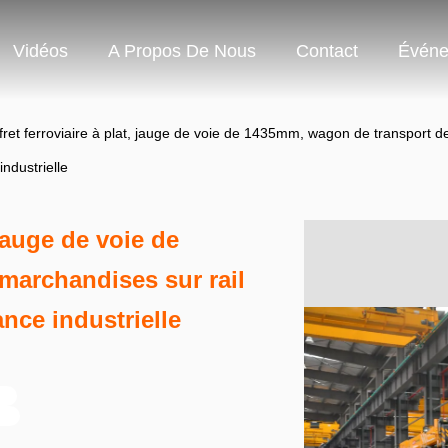
Vidéos
A Propos De Nous
Contact
Événe
ret ferroviaire à plat, jauge de voie de 1435mm, wagon de transport d
industrielle
 jauge de voie de
marchandises sur rail
nce industrielle