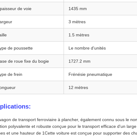
paisseur de voie
1435 mm
argeur
3 mètres
aille
1.5 mètres
ype de poussette
Le nombre d'unités
ase de roue fixe du bogie
1727.2 mm
ype de frein
Frénésie pneumatique
ongueur
12 mètres
plications:
agon de transport ferroviaire à plancher, également connu sous le nom
tion polyvalente et robuste conçue pour le transport efficace d'un lar
es et une hauteur de 1Cette voiture est conçue pour supporter des charg