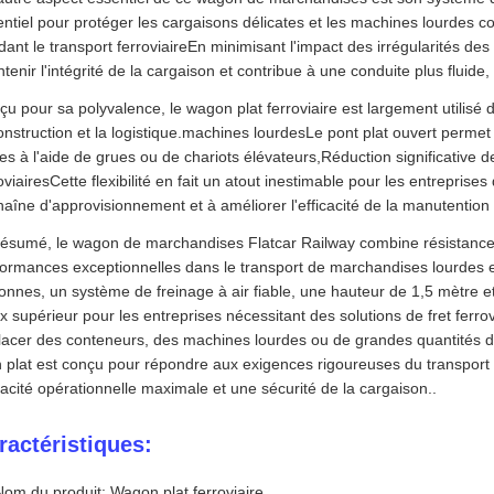
ntiel pour protéger les cargaisons délicates et les machines lourdes con
ant le transport ferroviaireEn minimisant l'impact des irrégularités des
tenir l'intégrité de la cargaison et contribue à une conduite plus fluide,
u pour sa polyvalence, le wagon plat ferroviaire est largement utilisé d
onstruction et la logistique.machines lourdesLe pont plat ouvert perm
les à l'aide de grues ou de chariots élévateurs,Réduction significative d
oviairesCette flexibilité en fait un atout inestimable pour les entreprise
haîne d'approvisionnement et à améliorer l'efficacité de la manutentio
ésumé, le wagon de marchandises Flatcar Railway combine résistance, 
ormances exceptionnelles dans le transport de marchandises lourdes et
onnes, un système de freinage à air fiable, une hauteur de 1,5 mètre e
x supérieur pour les entreprises nécessitant des solutions de fret ferrovi
lacer des conteneurs, des machines lourdes ou de grandes quantités
in plat est conçu pour répondre aux exigences rigoureuses du transpo
cacité opérationnelle maximale et une sécurité de la cargaison..
ractéristiques:
Nom du produit: Wagon plat ferroviaire