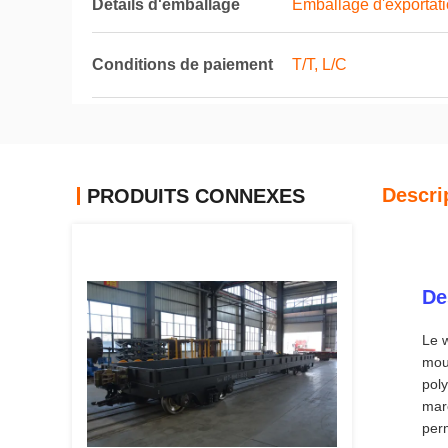
Détails d'emballage
Emballage d'exportati
Conditions de paiement
T/T, L/C
Descri
PRODUITS CONNEXES
De
Le 
mou
poly
mar
perm