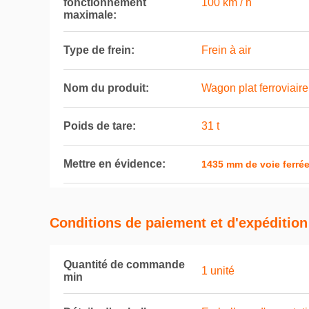
fonctionnement
100 km / h
maximale:
Type de frein:
Frein à air
Nom du produit:
Wagon plat ferroviaire
Poids de tare:
31 t
Mettre en évidence:
1435 mm de voie ferré
Conditions de paiement et d'expédition
Quantité de commande
1 unité
min