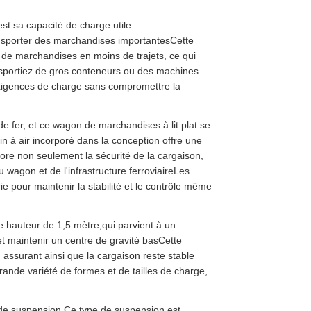
st sa capacité de charge utile
transporter des marchandises importantesCette
s de marchandises en moins de trajets, ce qui
ransportiez de gros conteneurs ou des machines
igences de charge sans compromettre la
e fer, et ce wagon de marchandises à lit plat se
n à air incorporé dans la conception offre une
ore non seulement la sécurité de la cargaison,
 wagon et de l'infrastructure ferroviaireLes
 pour maintenir la stabilité et le contrôle même
e hauteur de 1,5 mètre,qui parvient à un
et maintenir un centre de gravité basCette
 assurant ainsi que la cargaison reste stable
rande variété de formes et de tailles de charge,
de suspension.Ce type de suspension est