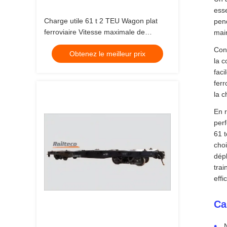
esse
Charge utile 61 t 2 TEU Wagon plat
pend
ferroviaire Vitesse maximale de
main
fonctionnement 100 Kmh Capacité de
Conç
Obtenez le meilleur prix
chargement 60 tonnes Parfait pour le
la c
fret longue distance
faci
ferr
la c
En r
perf
61 t
choi
dép
tra
effi
Ca