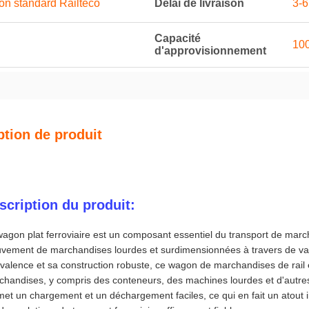
on standard Railteco
Délai de livraison
3-6
Capacité
100
d'approvisionnement
ption de produit
scription du produit:
wagon plat ferroviaire est un composant essentiel du transport de mar
vement de marchandises lourdes et surdimensionnées à travers de vas
valence et sa construction robuste, ce wagon de marchandises de rail e
chandises, y compris des conteneurs, des machines lourdes et d'autre
et un chargement et un déchargement faciles, ce qui en fait un atout i