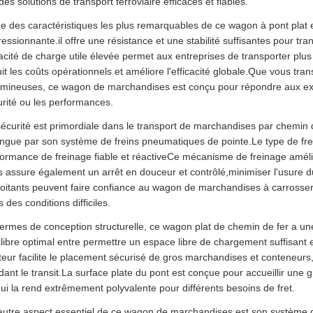
des solutions de transport ferroviaire efficaces et fiables.
e des caractéristiques les plus remarquables de ce wagon à pont plat e
essionnante.il offre une résistance et une stabilité suffisantes pour 
cité de charge utile élevée permet aux entreprises de transporter plu
it les coûts opérationnels et améliore l'efficacité globale.Que vous t
umineuses, ce wagon de marchandises est conçu pour répondre aux ex
rité ou les performances.
écurité est primordiale dans le transport de marchandises par chemin d
ingue par son système de freins pneumatiques de pointe.Le type de frei
ormance de freinage fiable et réactiveCe mécanisme de freinage améli
 assure également un arrêt en douceur et contrôlé,minimiser l'usure du
oitants peuvent faire confiance au wagon de marchandises à carrosserie
 des conditions difficiles.
ermes de conception structurelle, ce wagon plat de chemin de fer a un
libre optimal entre permettre un espace libre de chargement suffisant 
eur facilite le placement sécurisé de gros marchandises et conteneurs,
ant le transit.La surface plate du pont est conçue pour accueillir une g
ui la rend extrêmement polyvalente pour différents besoins de fret.
autre aspect essentiel de ce wagon de marchandises est son système 