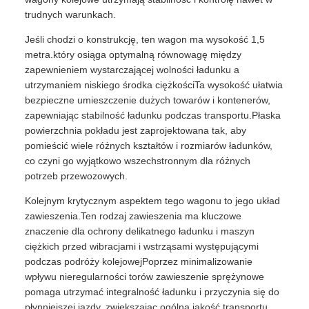
trudnych warunkach.
Jeśli chodzi o konstrukcję, ten wagon ma wysokość 1,5
metra.który osiąga optymalną równowagę między
zapewnieniem wystarczającej wolności ładunku a
utrzymaniem niskiego środka ciężkościTa wysokość ułatwia
bezpieczne umieszczenie dużych towarów i kontenerów,
zapewniając stabilność ładunku podczas transportu.Płaska
powierzchnia pokładu jest zaprojektowana tak, aby
pomieścić wiele różnych kształtów i rozmiarów ładunków,
co czyni go wyjątkowo wszechstronnym dla różnych
potrzeb przewozowych.
Kolejnym krytycznym aspektem tego wagonu to jego układ
zawieszenia.Ten rodzaj zawieszenia ma kluczowe
znaczenie dla ochrony delikatnego ładunku i maszyn
ciężkich przed wibracjami i wstrząsami występującymi
podczas podróży kolejowejPoprzez minimalizowanie
wpływu nieregularności torów zawieszenie sprężynowe
pomaga utrzymać integralność ładunku i przyczynia się do
płynniejszej jazdy, zwiększając ogólną jakość transportu.