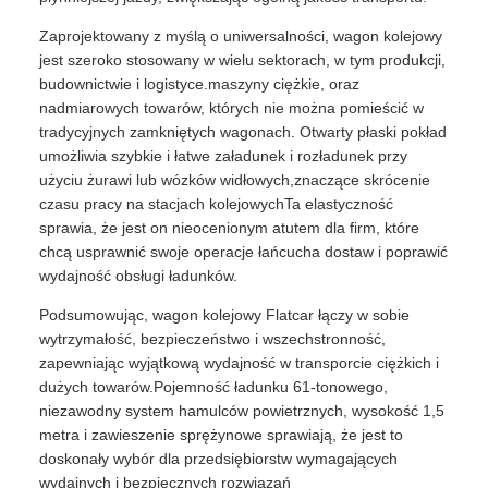
Zaprojektowany z myślą o uniwersalności, wagon kolejowy
jest szeroko stosowany w wielu sektorach, w tym produkcji,
budownictwie i logistyce.maszyny ciężkie, oraz
nadmiarowych towarów, których nie można pomieścić w
tradycyjnych zamkniętych wagonach. Otwarty płaski pokład
umożliwia szybkie i łatwe załadunek i rozładunek przy
użyciu żurawi lub wózków widłowych,znaczące skrócenie
czasu pracy na stacjach kolejowychTa elastyczność
sprawia, że jest on nieocenionym atutem dla firm, które
chcą usprawnić swoje operacje łańcucha dostaw i poprawić
wydajność obsługi ładunków.
Podsumowując, wagon kolejowy Flatcar łączy w sobie
wytrzymałość, bezpieczeństwo i wszechstronność,
zapewniając wyjątkową wydajność w transporcie ciężkich i
dużych towarów.Pojemność ładunku 61-tonowego,
niezawodny system hamulców powietrznych, wysokość 1,5
metra i zawieszenie sprężynowe sprawiają, że jest to
doskonały wybór dla przedsiębiorstw wymagających
wydajnych i bezpiecznych rozwiązań