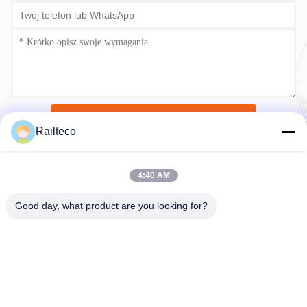
Wyślij teraz
Railteco
4:40 AM
Good day, what product are you looking for?
Tel.：0086-512-82509751
E-mail：read@railteco.com