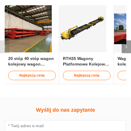
20 stóp 40 stóp wagon
RTH35 Wagony
Wagon
kolejowy wagon
Platformowe Kolejowe
kolejo
kontenerowy 30t
o Rozstawie Szyn
ładun
1435mm do Transportu
Lekki
Najlepszą cenę
Najlepszą cenę
N
Szyn 25m
konte
Wyślij do nas zapytanie