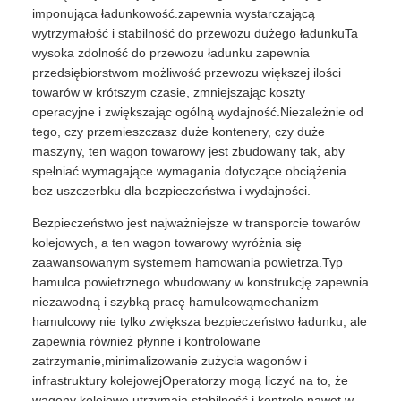
imponująca ładunkowość.zapewnia wystarczającą
wytrzymałość i stabilność do przewozu dużego ładunkuTa
wysoka zdolność do przewozu ładunku zapewnia
przedsiębiorstwom możliwość przewozu większej ilości
towarów w krótszym czasie, zmniejszając koszty
operacyjne i zwiększając ogólną wydajność.Niezależnie od
tego, czy przemieszczasz duże kontenery, czy duże
maszyny, ten wagon towarowy jest zbudowany tak, aby
spełniać wymagające wymagania dotyczące obciążenia
bez uszczerbku dla bezpieczeństwa i wydajności.
Bezpieczeństwo jest najważniejsze w transporcie towarów
kolejowych, a ten wagon towarowy wyróżnia się
zaawansowanym systemem hamowania powietrza.Typ
hamulca powietrznego wbudowany w konstrukcję zapewnia
niezawodną i szybką pracę hamulcowąmechanizm
hamulcowy nie tylko zwiększa bezpieczeństwo ładunku, ale
zapewnia również płynne i kontrolowane
zatrzymanie,minimalizowanie zużycia wagonów i
infrastruktury kolejowejOperatorzy mogą liczyć na to, że
wagony kolejowe utrzymają stabilność i kontrolę nawet w