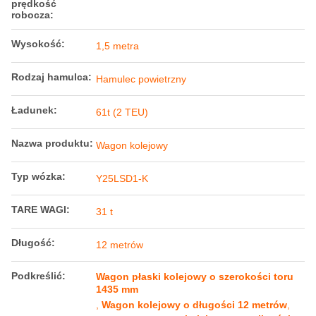
prędkość
robocza:
Wysokość:
1,5 metra
Rodzaj hamulca:
Hamulec powietrzny
Ładunek:
61t (2 TEU)
Nazwa produktu:
Wagon kolejowy
Typ wózka:
Y25LSD1-K
TARE WAGI:
31 t
Długość:
12 metrów
Podkreślić:
Wagon płaski kolejowy o szerokości toru
1435 mm
,
Wagon kolejowy o długości 12 metrów
,