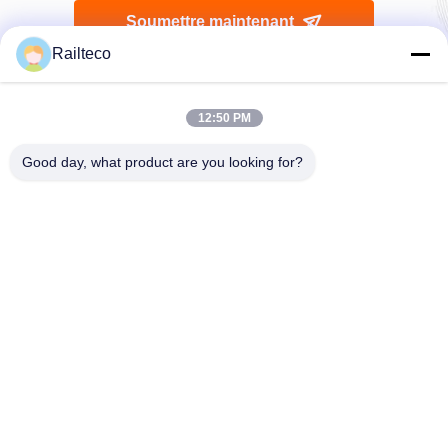
Soumettre maintenant
Railteco
12:50 PM
Good day, what product are you looking for?
Téléphone：0086-512-82509751
E-mail：read@railteco.com
AU SUJET DE NOUS
Profil d'entreprise
Visite d'usine
Contrôle de qualité
Plan du site