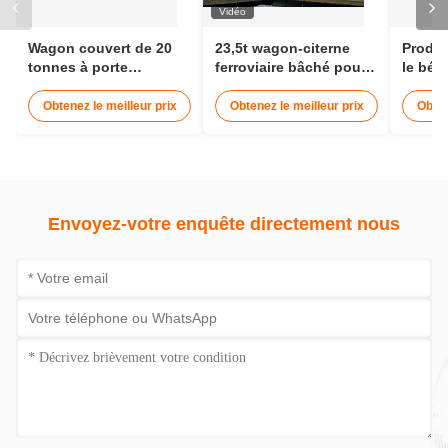
Vidéo
Wagon couvert de 20
23,5t wagon-citerne
Produi
tonnes à porte
ferroviaire bâché pour
le béta
coulissante fermée,
bovins 75 km/h
monté 
wagon de
Produi
Obtenez le meilleur prix
Obtenez le meilleur prix
Obten
marchandises
ferroviaire de 3 mètres
Envoyez-votre enquête directement nous