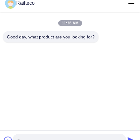
Railteco
Bevestig nu
11:36 AM
Good day, what product are you looking for?
Tel.：0086-512-82509751
E-mail：read@railteco.com
OVER ONS
Bedrijfprofiel
Fabrieksreis
Kwaliteitscontrole
Sitemap