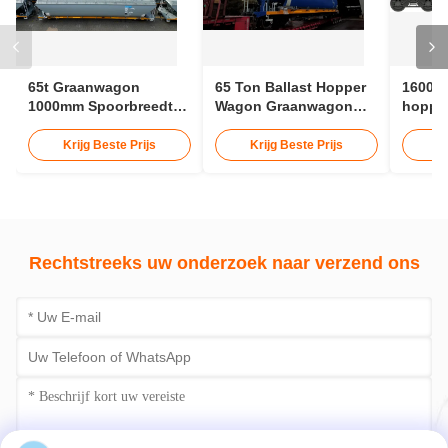
65t Graanwagon
65 Ton Ballast Hopper
1600 
1000mm Spoorbreedte
Wagon Graanwagon
hopper
Hopper Wagon
Spoor 12 - 15 Meter
hoppe
spoorw
Krijg Beste Prijs
Krijg Beste Prijs
K
aange
Rechtstreeks uw onderzoek naar verzend ons