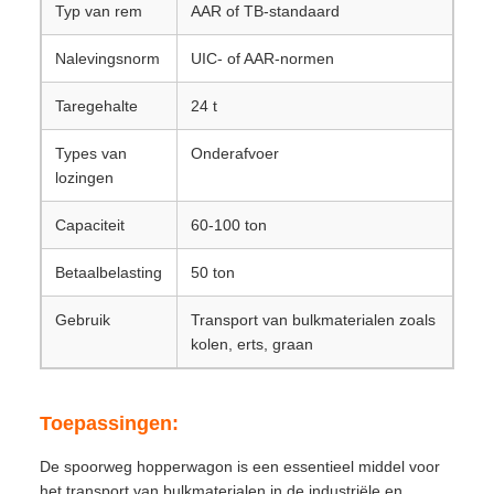
Typ van rem
AAR of TB-standaard
Nalevingsnorm
UIC- of AAR-normen
Taregehalte
24 t
Types van
Onderafvoer
lozingen
Capaciteit
60-100 ton
Betaalbelasting
50 ton
Gebruik
Transport van bulkmaterialen zoals
kolen, erts, graan
Toepassingen:
De spoorweg hopperwagon is een essentieel middel voor
het transport van bulkmaterialen in de industriële en