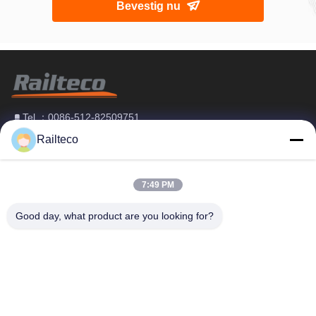
Bevestig nu
Tel.：0086-512-82509751
E-mail：read@railteco.com
Railteco
7:49 PM
OVER ONS
Good day, what product are you looking for?
Bedrijfprofiel
Fabrieksreis
Kwaliteitscontrole
Sitemap