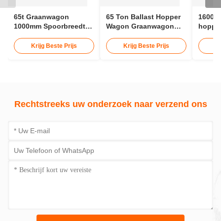
65t Graanwagon
65 Ton Ballast Hopper
1600 
1000mm Spoorbreedte
Wagon Graanwagon
hopper
Hopper Wagon
Spoor 12 - 15 Meter
hoppe
spoorw
Krijg Beste Prijs
Krijg Beste Prijs
K
aange
Rechtstreeks uw onderzoek naar verzend ons