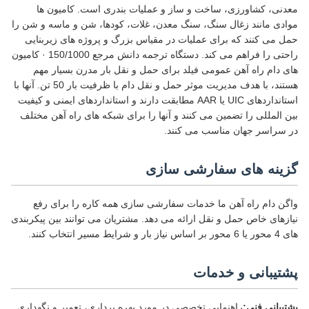
معدنی، کشاورزی، ساخت و ساز و عملیات بندری است. کامیون ها
موادی مانند زغال سنگ، سنگ معدن، غلات، کودها، شن و ماسه و شن را
حمل می کنند که برای عملیات در مقیاس بزرگ و پروژه های زیربنایی
راحتی را فراهم می کند. دستگاه ترجمه دانش مرجع 150/1000 · کامیون
های دام راه آهن عمومی فیلد برای حمل و نقل بار مدرن بسیار مهم
هستند، با هدف مدیریت موثر حمل و نقل دام با ظرفیت بار 50 تن. آنها با
استانداردهای UIC یا AAR مطابقت دارند و استانداردهای ایمنی و کیفیت
بین المللی را تضمین می کنند و آنها را برای شبکه های راه آهن مختلف
در سراسر جهان مناسب می کنند.
گزینه های سفارشی سازی
واگن دام راه آهن ما خدمات سفارشی سازی همه کاره را برای رفع
نیازهای خاص حمل و نقل ارائه می دهد. مشتریان می توانند بین پیکربندی
های 4 محور یا 6 محور بر اساس نیاز بار و شرایط مسیر انتخاب کنند.
پشتیبانی و خدمات
پشتیبانی فنی:
راهنمایی تخصصی در مورد بهره برداری، تعمیر و نگهداری