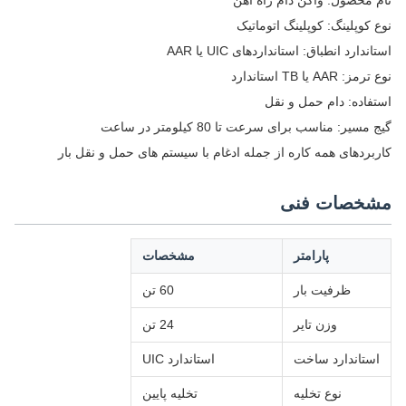
نوع کوپلینگ: کوپلینگ اتوماتیک
استاندارد انطباق: استانداردهای UIC یا AAR
نوع ترمز: AAR یا TB استاندارد
استفاده: دام حمل و نقل
گیج مسیر: مناسب برای سرعت تا 80 کیلومتر در ساعت
کاربردهای همه کاره از جمله ادغام با سیستم های حمل و نقل بار
مشخصات فنی
پارامتر
مشخصات
ظرفیت بار
60 تن
وزن تایر
24 تن
استاندارد ساخت
استاندارد UIC
نوع تخلیه
تخلیه پایین