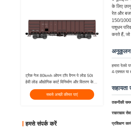
के लिए उपयु
रेत और बजरी
150/1000 अ
पशुधन परिवह
करते हैं, जो
अनुकूलन
हमारा रेलवे 
4-एक्सल या 
ट्रैक गेज 80kmh ओपन टॉप वैगन पे लोड 50t
हेवी लोड औद्योगिक कार्ट विनिर्माण और वितरण के
सहायता एव
लिए उपयुक्त
सबसे अच्छी कीमत पाएं
तकनीकी समर्
रखरखाव सेवा
हमसे संपर्क करें
प्रशिक्षण कार