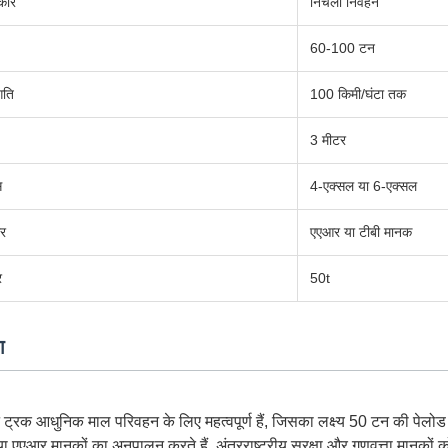
रकार
निचला निर्वहन
60-100 टन
गति
100 किमी/घंटा तक
3 मीटर
स
4-एक्सल या 6-एक्सल
ार
एएआर या टीबी मानक
र
50t
ग
न ट्रक आधुनिक माल परिवहन के लिए महत्वपूर्ण हैं, जिसका लक्ष्य 50 टन की पेलोड
ा एएआर मानकों का अनुपालन करते हैं, अंतरराष्ट्रीय सुरक्षा और गुणवत्ता मानकों को सुन