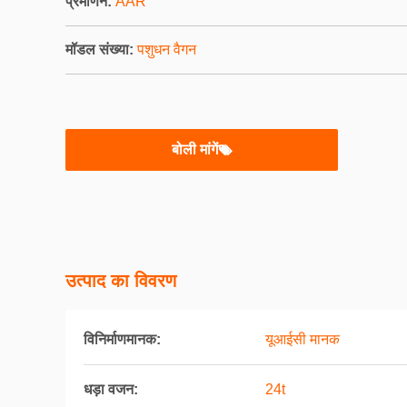
प्रमाणन:
AAR
मॉडल संख्या:
पशुधन वैगन
बोली मांगें
उत्पाद का विवरण
विनिर्माणमानक:
यूआईसी मानक
धड़ा वजन:
24t