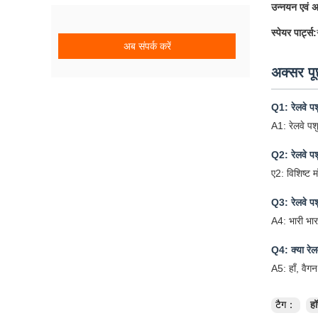
उन्नयन एवं 
स्पेयर पार्ट्स:
अब संपर्क करें
अक्सर पूछ
Q1: रेलवे पश
A1: रेलवे पश
Q2: रेलवे पश
ए2: विशिष्ट 
Q3: रेलवे पश
A4: भारी भार
Q4: क्या रेल
A5: हाँ, वैग
टैग：
हॉ