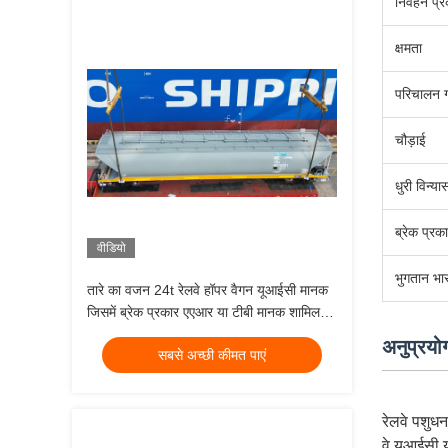
निर्वहन प्
क्षमता
परिचालन 
चौड़ाई
धुरी विन्या
ब्रेक प्रक
वीडियो
भुगतान भा
तारे का वजन 24t रेलवे हॉपर वैगन यूआईसी मानक
जिसमें ब्रेक प्रकार एएआर या टीबी मानक शामिल है
जो भारी थोक माल ढुलाई के लिए डिज़ाइन किया गया
अनुप्रयो
सबसे अच्छी कीमत पाएं
है
रेलवे पशुध
वे यूआईसी य