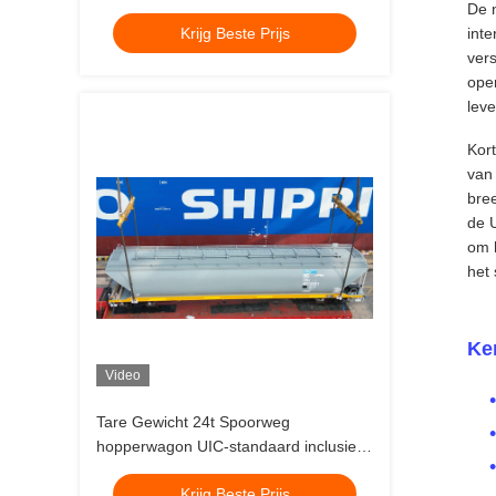
De 
koppeling en bodemontlading voor
inte
Krijg Beste Prijs
bulkgoederenvervoer
vers
oper
lev
Kor
van
bre
de U
om 
het 
Ke
Video
Tare Gewicht 24t Spoorweg
hopperwagon UIC-standaard inclusief
remtype AAR of TB-standaard
Krijg Beste Prijs
ontworpen voor zwaar bulkgoed