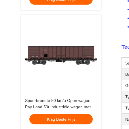
Te
S
Be
G
T
Spoorbreedte 80 km/u Open wagon
Pay Load 50t Industriële wagen met
T
zware belasting Geschikt voor
N
Krijg Beste Prijs
productie en distributie