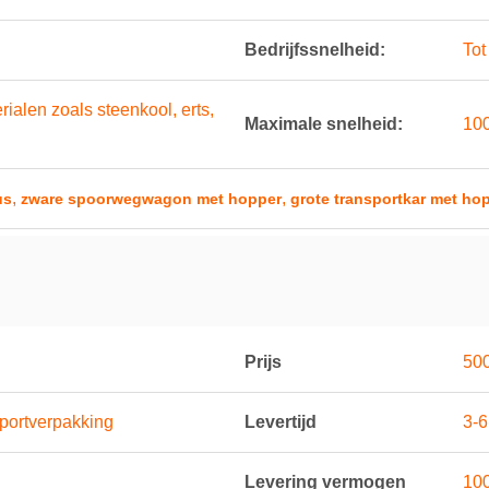
Bedrijfssnelheid:
Tot
ialen zoals steenkool, erts,
Maximale snelheid:
10
,
,
us
zware spoorwegwagon met hopper
grote transportkar met h
Prijs
500
portverpakking
Levertijd
3-
Levering vermogen
100