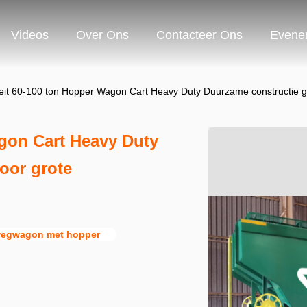
Videos
Over Ons
Contacteer Ons
Evene
eit 60-100 ton Hopper Wagon Cart Heavy Duty Duurzame constructie ge
agon Cart Heavy Duty
oor grote
wegwagon met hopper