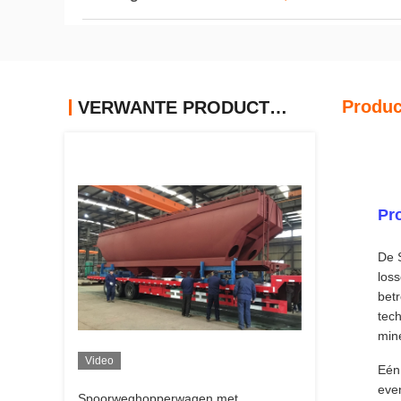
Produc
VERWANTE PRODUCTEN
Pr
De 
los
bet
tech
min
Video
Eén
even
Spoorweghopperwagen met