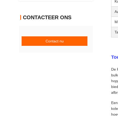
K
A
CONTACTEER ONS
M
T
Contact nu
To
De R
bulk
hopp
bied
afbr
Een
kol
hoe