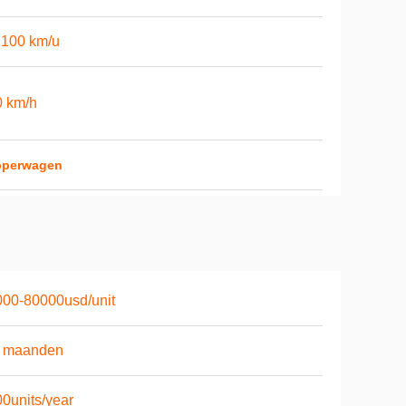
 100 km/u
0 km/h
opperwagen
00-80000usd/unit
6 maanden
0units/year