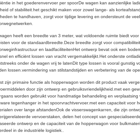
iciëntie in het goederenvervoer per spoorDe wagen kan aanzienlijke la
heid of stabiliteit.het geschikt maken voor zowel lange- als korteafst
lheden te handhaven, zorgt voor tijdige levering en ondersteunt de ve
orwegnetwerken.
agen heeft een breedte van 3 meter, wat voldoende ruimte biedt voor b
eisten voor de standaardbreedte.Deze breedte zorgt voor compatibilite
orweginfrastructuur en laadfaciliteitenHet ontwerp bevat ook een bod
snel en efficiënt lossen van vracht vergemakkelijkt.Het onderste ontl
tstreeks onder de wagen vrij te latenDit type lossen is vooral gunsti
en lossen.vermindering van stilstandstijden en verbetering van de opera
st zijn primaire functie als hopperwagon worden dit product vaak verg
voermiddelen door zijn ontwerp en gebruiksvriendelijkheid.met een ge
rgaans worden gebruikt voor handmatige behandeling en verplaatsing v
zware tegenhanger in het spoorvrachtvervoer.met een capaciteit voor 
erialen over lange afstandenOok de visserswagenkarren, die zijn ontwo
serijgerelateerde vervoerstaken, delen het concept van gespecialiseer
aseerde ontwerp en de capaciteit van de hopperwagon voor bulkmateria
rdeel in de industriële logistiek..