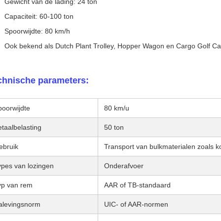
Gewicht van de lading: 24 ton
Capaciteit: 60-100 ton
Spoorwijdte: 80 km/h
Ook bekend als Dutch Plant Trolley, Hopper Wagon en Cargo Golf Ca
chnische parameters:
poorwijdte
80 km/u
taalbelasting
50 ton
ebruik
Transport van bulkmaterialen zoals ko
ypes van lozingen
Onderafvoer
yp van rem
AAR of TB-standaard
alevingsnorm
UIC- of AAR-normen