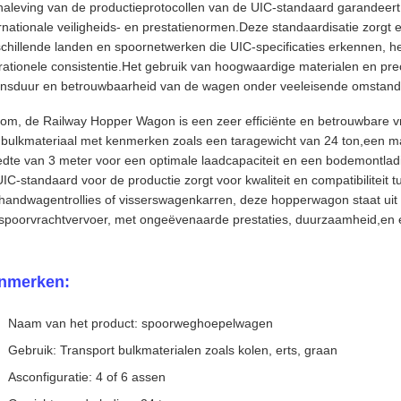
naleving van de productieprotocollen van de UIC-standaard garandeer
rnationale veiligheids- en prestatienormen.Deze standaardisatie zorgt
chillende landen en spoornetwerken die UIC-specificaties erkennen, het
ationele consistentie.Het gebruik van hoogwaardige materialen en preci
ensduur en betrouwbaarheid van de wagen onder veeleisende omstand
tom, de Railway Hopper Wagon is een zeer efficiënte en betrouwbare v
 bulkmateriaal met kenmerken zoals een taragewicht van 24 ton,een ma
edte van 3 meter voor een optimale laadcapaciteit en een bodemontlad
IC-standaard voor de productie zorgt voor kwaliteit en compatibiliteit
handwagentrollies of visserswagenkarren, deze hopperwagon staat uit
spoorvrachtvervoer, met ongeëvenaarde prestaties, duurzaamheid,en eff
nmerken:
Naam van het product: spoorweghoepelwagen
Gebruik: Transport bulkmaterialen zoals kolen, erts, graan
Asconfiguratie: 4 of 6 assen