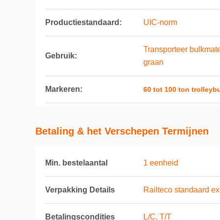
Productiestandaard:
UIC-norm
Transporteer bulkmater
Gebruik:
graan
Markeren:
60 tot 100 ton trolleyb
Betaling & het Verschepen Termijnen
Min. bestelaantal
1 eenheid
Verpakking Details
Railteco standaard ex
Betalingscondities
L/C, T/T