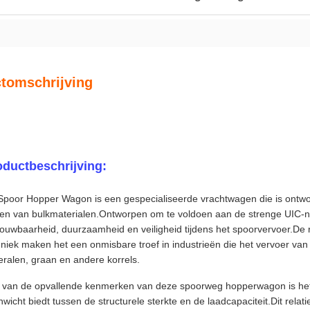
tomschrijving
oductbeschrijving:
Spoor Hopper Wagon is een gespecialiseerde vrachtwagen die is ontwor
sen van bulkmaterialen.Ontworpen om te voldoen aan de strenge UIC-
rouwbaarheid, duurzaamheid en veiligheid tijdens het spoorvervoer.De
niek maken het een onmisbare troef in industrieën die het vervoer van
eralen, graan en andere korrels.
 van de opvallende kenmerken van deze spoorweg hopperwagon is het 
wicht biedt tussen de structurele sterkte en de laadcapaciteit.Dit relati