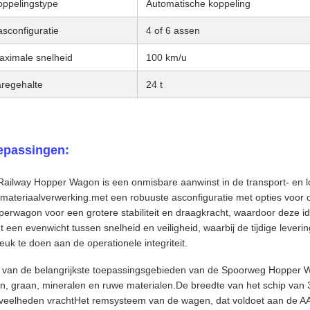
oppelingstype
Automatische koppeling
asconfiguratie
4 of 6 assen
aximale snelheid
100 km/u
aregehalte
24 t
epassingen:
ailway Hopper Wagon is een onmisbare aanwinst in de transport- en log
materiaalverwerking.met een robuuste asconfiguratie met opties voor o
erwagon voor een grotere stabiliteit en draagkracht, waardoor deze id
t een evenwicht tussen snelheid en veiligheid, waarbij de tijdige lev
euk te doen aan de operationele integriteit.
 van de belangrijkste toepassingsgebieden van de Spoorweg Hopper W
en, graan, mineralen en ruwe materialen.De breedte van het schip van 
veelheden vrachtHet remsysteem van de wagen, dat voldoet aan de A