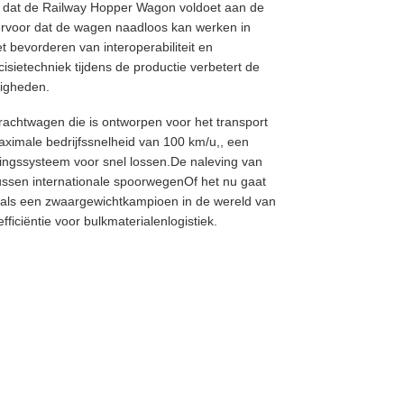
t dat de Railway Hopper Wagon voldoet aan de
 ervoor dat de wagen naadloos kan werken in
 bevorderen van interoperabiliteit en
sietechniek tijdens de productie verbetert de
igheden.
rachtwagen die is ontworpen voor het transport
ximale bedrijfssnelheid van 100 km/u,, een
ingssysteem voor snel lossen.De naleving van
 tussen internationale spoorwegenOf het nu gaat
 als een zwaargewichtkampioen in de wereld van
iciëntie voor bulkmaterialenlogistiek.