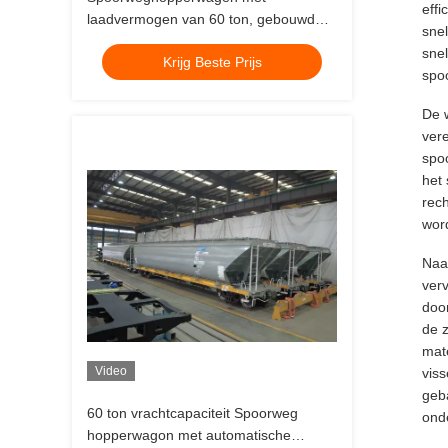
eff
laadvermogen van 60 ton, gebouwd
snel
volgens UIC- of AAR-normen, inclusief
sne
Krijg Beste Prijs
standaard AAR- of TB-remtype, dat de
spo
levering van bulklading garandeert
De w
ver
spo
het 
rech
word
Naa
ver
doo
de 
mat
Video
vis
geb
60 ton vrachtcapaciteit Spoorweg
onde
hopperwagon met automatische