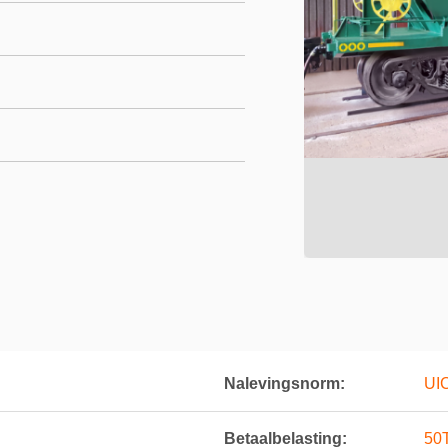
Nalevingsnorm:
UIC
Betaalbelasting:
50