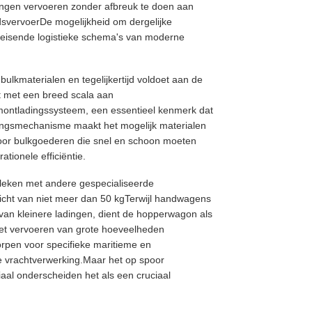
dingen vervoeren zonder afbreuk te doen aan
andsvervoerDe mogelijkheid om dergelijke
eleisende logistieke schema's van moderne
ulkmaterialen en tegelijkertijd voldoet aan de
it met een breed scala aan
emontladingssysteem, een essentieel kenmerk dat
adingsmechanisme maakt het mogelijk materialen
g voor bulkgoederen die snel en schoon moeten
tionele efficiëntie.
eleken met andere gespecialiseerde
wicht van niet meer dan 50 kgTerwijl handwagens
an kleinere ladingen, dient de hopperwagon als
het vervoeren van grote hoeveelheden
rpen voor specifieke maritieme en
de vrachtverwerking.Maar het op spoor
al onderscheiden het als een cruciaal