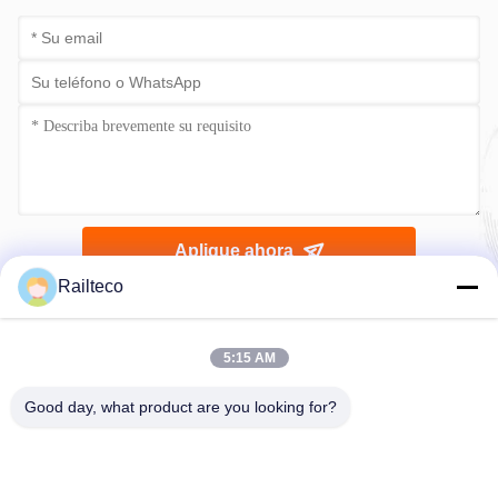
Aplique ahora
Railteco
5:15 AM
Good day, what product are you looking for?
Teléfono：0086-512-82509751
Correo electrónico：read@railteco.com