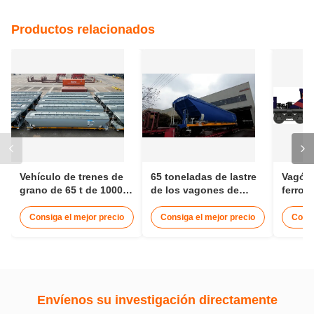
Productos relacionados
Vehículo de trenes de
65 toneladas de lastre
Vagón 
grano de 65 t de 1000
de los vagones de
ferroca
mm de ancho de vía
carga de grano
1600 m
ferroviaria
ferrocarril 12 - 15
de bal
Consiga el mejor precio
Consiga el mejor precio
Consi
metros
ferroca
Envíenos su investigación directamente