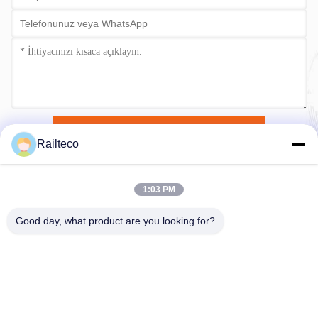
Şimdi gönder
Railteco
1:03 PM
Good day, what product are you looking for?
Tel：0086-512-82509751
E-posta：read@railteco.com