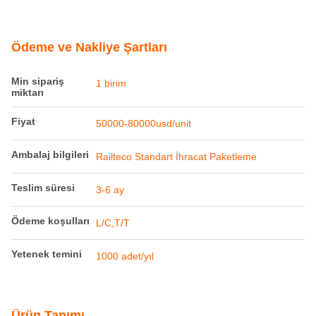
Ödeme ve Nakliye Şartları
Min sipariş
1 birim
miktarı
Fiyat
50000-80000usd/unit
Ambalaj bilgileri
Railteco Standart İhracat Paketleme
Teslim süresi
3-6 ay
Ödeme koşulları
L/C,T/T
Yetenek temini
1000 adet/yıl
Ürün Tanımı