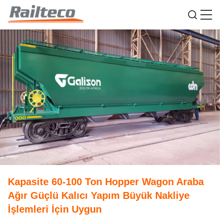
Kapasite 60-100 Ton Hopper Wagon Araba
Ağır Güçlü Kalıcı Yapım Büyük Nakliye
İşlemleri İçin Uygun