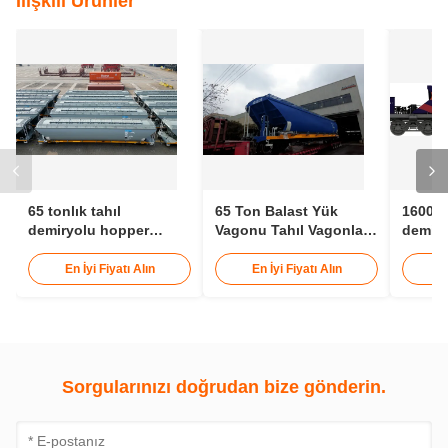
İlişkili Ürünler
65 tonlık tahıl
65 Ton Balast Yük
1600 m
demiryolu hopper
Vagonu Tahıl Vagonları
demiry
vagonu 1000 mm çaplı
Demiryolu 12 - 15 Metre
vagonu
demiryolu hopper
araba 
En İyi Fiyatı Alın
En İyi Fiyatı Alın
E
vagonu
traktör
Sorgularınızı doğrudan bize gönderin.