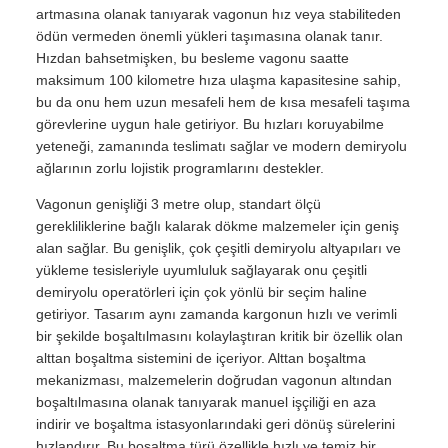
artmasına olanak tanıyarak vagonun hız veya stabiliteden
ödün vermeden önemli yükleri taşımasına olanak tanır.
Hızdan bahsetmişken, bu besleme vagonu saatte
maksimum 100 kilometre hıza ulaşma kapasitesine sahip,
bu da onu hem uzun mesafeli hem de kısa mesafeli taşıma
görevlerine uygun hale getiriyor. Bu hızları koruyabilme
yeteneği, zamanında teslimatı sağlar ve modern demiryolu
ağlarının zorlu lojistik programlarını destekler.
Vagonun genişliği 3 metre olup, standart ölçü
gerekliliklerine bağlı kalarak dökme malzemeler için geniş
alan sağlar. Bu genişlik, çok çeşitli demiryolu altyapıları ve
yükleme tesisleriyle uyumluluk sağlayarak onu çeşitli
demiryolu operatörleri için çok yönlü bir seçim haline
getiriyor. Tasarım aynı zamanda kargonun hızlı ve verimli
bir şekilde boşaltılmasını kolaylaştıran kritik bir özellik olan
alttan boşaltma sistemini de içeriyor. Alttan boşaltma
mekanizması, malzemelerin doğrudan vagonun altından
boşaltılmasına olanak tanıyarak manuel işçiliği en aza
indirir ve boşaltma istasyonlarındaki geri dönüş sürelerini
hızlandırır. Bu boşaltma türü özellikle hızlı ve temiz bir