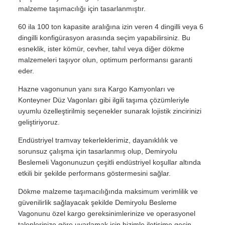
malzeme taşımacılığı için tasarlanmıştır.
60 ila 100 ton kapasite aralığına izin veren 4 dingilli veya 6
dingilli konfigürasyon arasında seçim yapabilirsiniz. Bu
esneklik, ister kömür, cevher, tahıl veya diğer dökme
malzemeleri taşıyor olun, optimum performansı garanti
eder.
Hazne vagonunun yanı sıra Kargo Kamyonları ve
Konteyner Düz Vagonları gibi ilgili taşıma çözümleriyle
uyumlu özelleştirilmiş seçenekler sunarak lojistik zincirinizi
geliştiriyoruz.
Endüstriyel tramvay tekerleklerimiz, dayanıklılık ve
sorunsuz çalışma için tasarlanmış olup, Demiryolu
Beslemeli Vagonunuzun çeşitli endüstriyel koşullar altında
etkili bir şekilde performans göstermesini sağlar.
Dökme malzeme taşımacılığında maksimum verimlilik ve
güvenilirlik sağlayacak şekilde Demiryolu Besleme
Vagonunu özel kargo gereksinimlerinize ve operasyonel
taleplerinize göre uyarlamak için bizimle iletişime geçin.