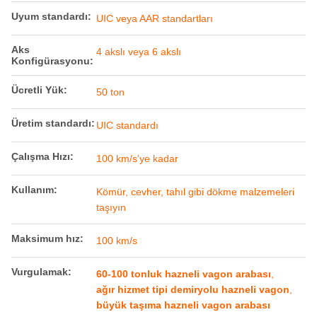
Uyum standardı:
UIC veya AAR standartları
Aks
4 akslı veya 6 akslı
Konfigürasyonu:
Ücretli Yük:
50 ton
Üretim standardı:
UIC standardı
Çalışma Hızı:
100 km/s'ye kadar
Kullanım:
Kömür, cevher, tahıl gibi dökme malzemeleri
taşıyın
Maksimum hız:
100 km/s
Vurgulamak:
60-100 tonluk hazneli vagon arabası
,
ağır hizmet tipi demiryolu hazneli vagon
,
büyük taşıma hazneli vagon arabası