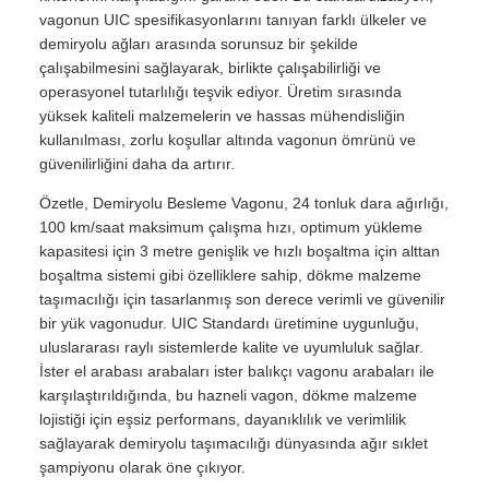
vagonun UIC spesifikasyonlarını tanıyan farklı ülkeler ve
demiryolu ağları arasında sorunsuz bir şekilde
çalışabilmesini sağlayarak, birlikte çalışabilirliği ve
operasyonel tutarlılığı teşvik ediyor. Üretim sırasında
yüksek kaliteli malzemelerin ve hassas mühendisliğin
kullanılması, zorlu koşullar altında vagonun ömrünü ve
güvenilirliğini daha da artırır.
Özetle, Demiryolu Besleme Vagonu, 24 tonluk dara ağırlığı,
100 km/saat maksimum çalışma hızı, optimum yükleme
kapasitesi için 3 metre genişlik ve hızlı boşaltma için alttan
boşaltma sistemi gibi özelliklere sahip, dökme malzeme
taşımacılığı için tasarlanmış son derece verimli ve güvenilir
bir yük vagonudur. UIC Standardı üretimine uygunluğu,
uluslararası raylı sistemlerde kalite ve uyumluluk sağlar.
İster el arabası arabaları ister balıkçı vagonu arabaları ile
karşılaştırıldığında, bu hazneli vagon, dökme malzeme
lojistiği için eşsiz performans, dayanıklılık ve verimlilik
sağlayarak demiryolu taşımacılığı dünyasında ağır sıklet
şampiyonu olarak öne çıkıyor.