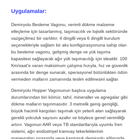
Uygulamalar:
Demiryolu Besleme Vagonu, verimli dökme malzeme
elleçleme için tasarlanmış, taşımacılık ve lojistik sektöründe
vazgeçilmez bir varlıktır. 4 dingilli veya 6 dingilli kurulum
seçenekleriyle sağlam bir aks konfigürasyonuna sahip olan
bu besleme vagonu, gelişmiş denge ve yük taşıma
kapasitesi sağlayarak ağır yük taşımacılığı için idealdir. 100
Km/saat'e varan maksimum çalışma hızıyla, hız ve güvenlik
arasında bir denge sunarak, operasyonel bütünlükten ödün
vermeden malların zamanında teslim edilmesini sağlar.
Demiryolu Hopper Vagonunun başlıca uygulama
durumlarından biri kömür, tahıl, mineraller ve agregalar gibi
dökme malların taşınmasıdır. 3 metrelik geniş genişliği,
büyük hacimli kargoları taşımak için yeterli alan sağlayarak
gerekli yolculuk sayısını azaltır ve böylece genel verimliliği
artırır. Vagonun AAR veya TB standartlarıyla uyumlu fren
sistemi, ağır endüstriyel tramvay tekerleklerinin
manevraları sırasında veya karmaşık demiryolu ağlarında