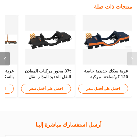
العلامات:
عربة منجم تفريغ سفلي,عربة سكة حديد مسطحة بسعة حجم 20 متر
مكعب,عربة نقل خام بسعة حمولة 39.6 طن
عربة بضائع 14 طن,عربة نقل بضائع بالسكك الحديدية,عربة بضائع 39.6
طن
39.6t Load Capacity Ore Transport Wagon
اتصل بنا
اتصل الآن
منتجات ذات صلة