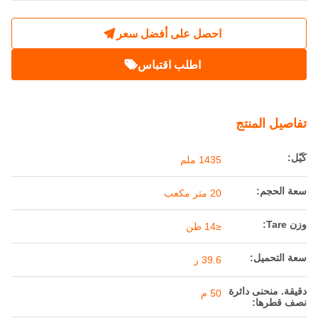
عربة بضائع 39.6 طن 14 طن عربة نقل خام تحت
الأرض
مكان المنشأ:
الصين
اسم العلامة التجارية:
Railteco
رقم الموديل:
RTH14
احصل على أفضل سعر
اطلب اقتباس