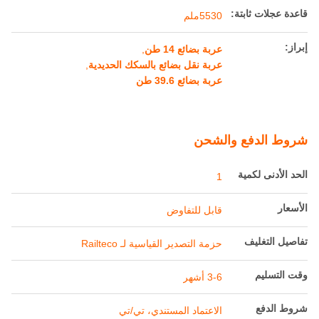
تفاصيل المنتج
كَيّل:
1435 ملم
سعة الحجم:
20 متر مكعب
وزن Tare:
≤14 طن
سعة التحميل:
39.6 ر
دقيقة. منحنى دائرة
50 م
نصف قطرها:
قاعدة عجلات ثابتة:
5530ملم
إبراز:
عربة بضائع 14 طن
,
عربة نقل بضائع بالسكك الحديدية
,
عربة بضائع 39.6 طن