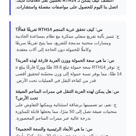
نصف قطر الانحناء الأدنى
50 مترًا
صور مرجعية
اكتشف كيف يمكن لـ RTH14 تحسين نقل الخامات لديك.
اتصل بنا اليوم للحصول على مواصفات مفصلة واستشارات.
س: كيف تحقق عربة المنجم RTH14 تفريغًا فعالًا؟
ج: تتميز بآلية تفريغ سفلي مبتكرة مع نظام بمساعدة الجاذبية
ومسارات منحنية مدمجة للتفريغ، مما يتيح تفريغًا سريعًا