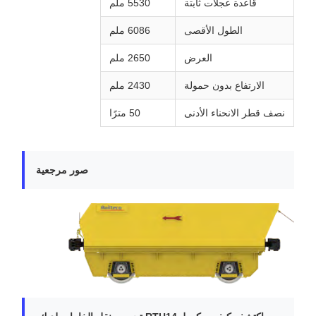
هيكل متين للبيئات الصعبة تحت الأرض
المواصفات الفنية
المقياس
1435 ملم
السعة الحجمية
20 متر مكعب
سعة الحمولة
39.6 طن
وزن العربة فارغة
≤ 14 طن
قاعدة عجلات ثابتة
5530 ملم
الطول الأقصى
6086 ملم
العرض
2650 ملم
الارتفاع بدون حمولة
2430 ملم