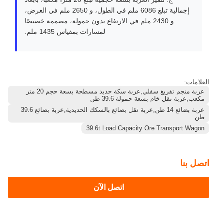
وكاملًا للحمولة دون الحاجة إلى آلات معقدة.
س: ما هي سعة الحمولة ووزن العربة فارغة لهذه العربة؟
ج: توفر RTH14 سعة حمولة تبلغ 39.6 طنًا ووزنًا فارغًا يبلغ ≤
14 طنًا، مما يوفر نسبة حمولة إلى وزن محسّنة لتحقيق أقصى
قدر من كفاءة النقل في العمليات تحت الأرض.
س: هل يمكن لهذه العربة التنقل في ممرات المناجم الضيقة
تحت الأرض؟
ج: نعم، تم تصميمها برشاقة استثنائية ويمكنها التفاوض على
منحنيات ضيقة تصل إلى 50 مترًا، مما يجعلها قابلة للمناورة
بدرجة عالية عبر ممرات المناجم المحصورة.
س: ما هي الأبعاد الرئيسية والسعة الحجمية؟
ج: تتميز العربة بسعة حجمية تبلغ 20 مترًا مكعبًا، بأبعاد
إجمالية تبلغ 6086 ملم في الطول، و 2650 ملم في العرض،
و 2430 ملم في الارتفاع بدون حمولة، مصممة خصيصًا
لمسارات بمقياس 1435 ملم.