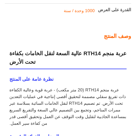
شروط الدفع والشحن
الحد الأدنى لكمية
1
الأسعار
قابل للتفاوض
تفاصيل التغليف
حزمة التصدير القياسية لـ Railteco
وقت التسليم
3-6 أشهر
شروط الدفع
الاعتماد المستندي، تي/تي
القدرة على العرض
1000 وحدة / سنة
وصف المنتج