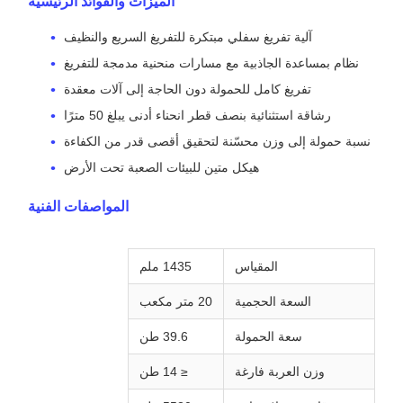
عربة منجم RTH14 عالية السعة لنقل الخامات بكفاءة
تحت الأرض
نظرة عامة على المنتج
عربة منجم RTH14 (20 متر مكعب) - عربة قوية وعالية الكفاءة
ذات تفريغ سفلي مصممة لتحقيق أقصى إنتاجية في عمليات التعدين
تحت الأرض. تم تصميم RTH14 لنقل الخامات السائبة بسلاسة عبر
ممرات المناجم، وتجمع بين التصميم عالي السعة والتفريغ السريع
بمساعدة الجاذبية لتقليل وقت التوقف عن العمل وتحقيق أقصى قدر
من كفاءة سير العمل.
الميزات والفوائد الرئيسية
آلية تفريغ سفلي مبتكرة للتفريغ السريع والنظيف
نظام بمساعدة الجاذبية مع مسارات منحنية مدمجة للتفريغ
تفريغ كامل للحمولة دون الحاجة إلى آلات معقدة
رشاقة استثنائية بنصف قطر انحناء أدنى يبلغ 50 مترًا
نسبة حمولة إلى وزن محسّنة لتحقيق أقصى قدر من الكفاءة