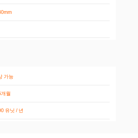
30mm
상 가능
6개월
00 유닛 / 년