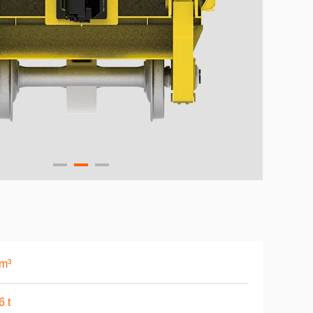
m³
6 t