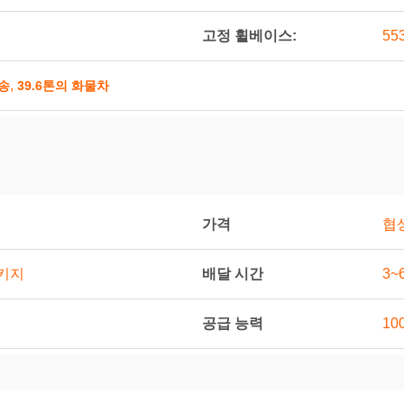
고정 휠베이스:
55
,
송
39.6톤의 화물차
가격
협
배달 시간
패키지
3~
공급 능력
10