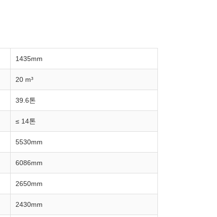
1435mm
20 m³
39.6톤
≤ 14톤
5530mm
6086mm
2650mm
2430mm