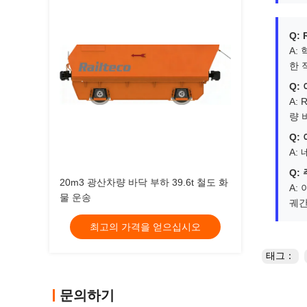
Q:
A:
한 
Q:
A:
량 
Q:
A:
Q:
20m3 광산차량 바닥 부하 39.6t 철도 화
A:
물 운송
궤간
최고의 가격을 얻으십시오
태그：
문의하기