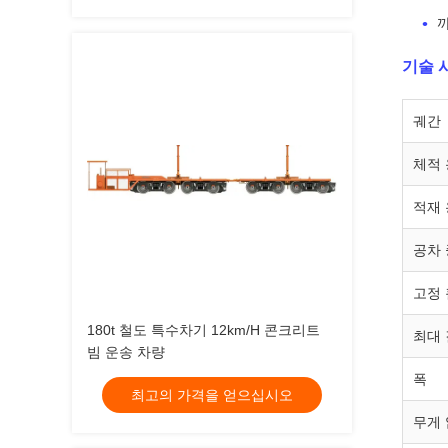
기술 
궤간
체적
적재
공차
고정
180t 철도 특수차기 12km/H 콘크리트
최대
빔 운송 차량
폭
최고의 가격을 얻으십시오
무게 