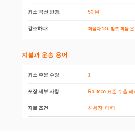
최소 곡선 반경:
50 Ｍ
강조하다:
,
화물차 14t
철도 화물 운
지불과 운송 용어
최소 주문 수량
1
포장 세부 사항
Railteco 표준 수출 
지불 조건
신용장, 티/티