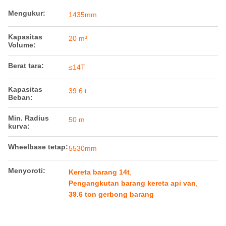
Mengukur:
1435mm
Kapasitas
20 m³
Volume:
Berat tara:
≤14T
Kapasitas
39.6 t
Beban:
Min. Radius
50 m
kurva:
Wheelbase tetap:
5530mm
Menyoroti:
Kereta barang 14t
,
Pengangkutan barang kereta api van
,
39.6 ton gerbong barang