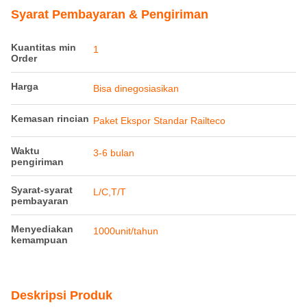
Syarat Pembayaran & Pengiriman
Kuantitas min
1
Order
Harga
Bisa dinegosiasikan
Kemasan rincian
Paket Ekspor Standar Railteco
Waktu
3-6 bulan
pengiriman
Syarat-syarat
L/C,T/T
pembayaran
Menyediakan
1000unit/tahun
kemampuan
Deskripsi Produk