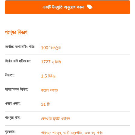
একটি উদ্ধৃতি অনুরোধ করুন
পণ্যের বিবরণ
সর্বোচ্চ অপারেটিং গতি:
100 কিমি/ঘন্টা
স্থির বগি হুইলবেস:
1727.২ মিমি
উচ্চতা:
1.5 মিটার
সাসপেনশন টাইপ:
কয়েল বসন্ত
ওজন ওজন:
31 টি
পণ্যের নাম:
রেলওয়ে ফ্ল্যাট ওয়াগন
ব্যবহার:
পরিবহন পাত্রে, ভারী যন্ত্রপাতি, এবং বড় পণ্য