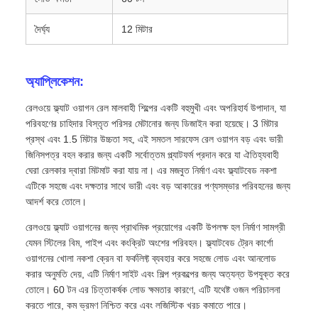
দৈর্ঘ্য
12 মিটার
অ্যাপ্লিকেশন:
রেলওয়ে ফ্ল্যাট ওয়াগন রেল মালবাহী শিল্পের একটি বহুমুখী এবং অপরিহার্য উপাদান, যা
পরিবহণের চাহিদার বিস্তৃত পরিসর মেটানোর জন্য ডিজাইন করা হয়েছে। 3 মিটার
প্রস্থ এবং 1.5 মিটার উচ্চতা সহ, এই সমতল সারফেস রেল ওয়াগন বড় এবং ভারী
জিনিসপত্র বহন করার জন্য একটি সর্বোত্তম প্ল্যাটফর্ম প্রদান করে যা ঐতিহ্যবাহী
ঘেরা রেলকার দ্বারা মিটমাট করা যায় না। এর মজবুত নির্মাণ এবং ফ্ল্যাটবেড নকশা
এটিকে সহজে এবং দক্ষতার সাথে ভারী এবং বড় আকারের পণ্যসম্ভার পরিবহনের জন্য
আদর্শ করে তোলে।
রেলওয়ে ফ্ল্যাট ওয়াগনের জন্য প্রাথমিক প্রয়োগের একটি উপলক্ষ হল নির্মাণ সামগ্রী
যেমন স্টিলের বিম, পাইপ এবং কংক্রিট অংশের পরিবহন। ফ্ল্যাটবেড ট্রেন কার্গো
ওয়াগনের খোলা নকশা ক্রেন বা ফর্কলিফ্ট ব্যবহার করে সহজে লোড এবং আনলোড
করার অনুমতি দেয়, এটি নির্মাণ সাইট এবং শিল্প প্রকল্পের জন্য অত্যন্ত উপযুক্ত করে
তোলে। 60 টন এর চিত্তাকর্ষক লোড ক্ষমতার কারণে, এটি যথেষ্ট ওজন পরিচালনা
করতে পারে, কম ভ্রমণ নিশ্চিত করে এবং লজিস্টিক খরচ কমাতে পারে।