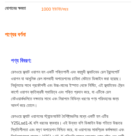
যোগানের ক্ষমতা
1000 ইউনিট/বছর
পণ্যের বর্ণনা
পণ্য বিবরণ:
রেলওয়ে ফ্ল্যাট ওয়াগন হল একটি শক্তিশালী এবং বহুমুখী ফ্ল্যাটবেড রেল ট্রান্সপোর্ট
ওয়াগন যা আধুনিক রেল মালবাহী অপারেশনের চাহিদা মেটাতে ডিজাইন করা হয়েছে।
নির্ভুলতার সাথে প্রকৌশলী এবং উচ্চ-মানের ইস্পাত থেকে নির্মিত, এই ফ্ল্যাটবেড ট্রেন
কার্গো ওয়াগন ব্যতিক্রমী স্থায়িত্ব এবং শক্তি প্রদান করে, যা এটিকে রেল
নেটওয়ার্কগুলিতে দক্ষতার সাথে এবং নিরাপদে বিভিন্ন ধরণের পণ্য পরিবহনের জন্য
আদর্শ করে তোলে।
রেলওয়ে ফ্ল্যাট ওয়াগনের স্ট্যান্ডআউট বৈশিষ্ট্যগুলির মধ্যে একটি হল এটির
Y25Lsd1-K বগি ধরনের ব্যবহার। এই উন্নত বগি ডিজাইন উচ্চ গতিতে উচ্চতর
স্থিতিশীলতা এবং মসৃণ অপারেশন নিশ্চিত করে, যা ওয়াগনের সামগ্রিক কর্মক্ষমতা এবং