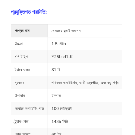
প্রযুক্তিগত পরামিতি:
পণ্যের নাম
রেলওয়ে ফ্ল্যাট ওয়াগন
উচ্চতা
1.5 মিটার
বগি টাইপ
Y25Lsd1-K
ট্যারে ওজন
31 টি
ব্যবহার
পরিবহন কনটেইনার, ভারী যন্ত্রপাতি, এবং বড় পণ্য
উপাদান
ইস্পাত
সর্বোচ্চ অপারেটিং গতি
100 কিমি/ঘন্টা
ট্র্যাক গেজ
1435 মিমি
লোড ক্ষমতা
60 টন