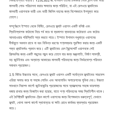
নির্ভরযোগ্যতা বাড়ায়। Y25Lsd1-K বগিগুলি তাদের চমৎকার লোড বন্টন এবং ভারী
মালবাহী লোড পরিচালনা করার ক্ষমতার জন্য পরিচিত, যা এই রেলওয়ে ফ্ল্যাটবেড
মালবাহী ওয়াগনকে ভারী এবং ভারী জিনিস বহনের জন্য বিশেষভাবে উপযুক্ত করে
তোলে।
সম্পূর্ণরূপে ইস্পাত থেকে নির্মিত, রেলওয়ে ফ্ল্যাট ওয়াগন একটি বলিষ্ঠ এবং
স্থিতিস্থাপক কাঠামো নিয়ে গর্ব করে যা ক্রমাগত ব্যবহারের কঠোরতা এবং কঠোর
আবহাওয়ার পরিস্থিতি সহ্য করতে পারে। ইস্পাত উপাদান শুধুমাত্র ওয়াগনের
দীর্ঘায়ুতে অবদান রাখে না বরং বিভিন্ন ধরণের পণ্যসম্ভার সুরক্ষিত করার জন্য একটি
শক্ত প্ল্যাটফর্মও প্রদান করে। এটি ফ্ল্যাটবেড রেল ট্রান্সপোর্ট ওয়াগনকে সেই
শিল্পগুলির জন্য একটি পছন্দের পছন্দ করে তোলে যার জন্য যন্ত্রপাতি, নির্মাণ সামগ্রী,
বড় কন্টেইনার এবং অন্যান্য আকারের মালবাহী পরিবহনের জন্য নির্ভরযোগ্য পরিবহন
সমাধান প্রয়োজন।
1.5 মিটার উচ্চতার সাথে, রেলওয়ে ফ্ল্যাট ওয়াগন একটি সর্বোত্তম ফ্ল্যাটবেড সারফেস
এরিয়া অফার করে যা সহজে লোডিং এবং আনলোডিং অপারেশনের সুবিধা দেয়। উচ্চতা
সাবধানে নিরাপদ কার্গো কন্টেনমেন্টের প্রয়োজনের সাথে অ্যাক্সেসের সহজে ভারসাম্য
বজায় রাখার জন্য ডিজাইন করা হয়েছে, যাতে পণ্য পরিবহনের সময় স্থিতিশীল থাকে।
এই বৈশিষ্ট্যটি ফ্ল্যাটবেড ট্রেন কার্গো ওয়াগনের জন্য বিশেষভাবে গুরুত্বপূর্ণ, যেখানে
ফ্ল্যাট, খোলা নকশা কার্গো স্থানান্তর বা ক্ষতি রোধে কার্যকর ব্যবস্থার প্রয়োজন
করে।