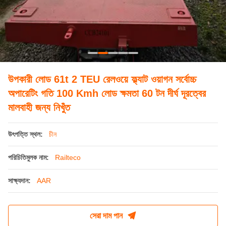
উপকারী লোড 61t 2 TEU রেলওয়ে ফ্ল্যাট ওয়াগন সর্বোচ্চ
অপারেটিং গতি 100 Kmh লোড ক্ষমতা 60 টন দীর্ঘ দূরত্বের
মালবাহী জন্য নিখুঁত
উৎপত্তি স্থল:
চীন
পরিচিতিমুলক নাম:
Railteco
সাক্ষ্যদান:
AAR
সেরা দাম পান