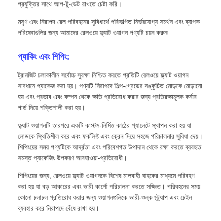
প্রযুক্তির সাথে আপ-টু-ডেট রাখতে চেষ্টা করি।
মসৃণ এবং নিরাপদ রেল পরিবহনের সুবিধার্থে পরিকল্পিত নির্ভরযোগ্য সমর্থন এবং ব্যাপক
পরিষেবাগুলির জন্য আমাদের রেলওয়ে ফ্ল্যাট ওয়াগন পণ্যটি চয়ন করুন৷
প্যাকিং এবং শিপিং:
ট্রানজিট চলাকালীন সর্বোচ্চ সুরক্ষা নিশ্চিত করতে প্রতিটি রেলওয়ে ফ্ল্যাট ওয়াগন
সাবধানে প্যাকেজ করা হয়। পণ্যটি নিরাপদে শিল্প-গ্রেডের সঙ্কুচিত মোড়কে মোড়ানো
হয় এবং প্রভাব এবং কম্পন থেকে ক্ষতি প্রতিরোধ করার জন্য প্রতিরক্ষামূলক কর্নার
গার্ড দিয়ে শক্তিশালী করা হয়।
ফ্ল্যাট ওয়াগনটি তারপরে একটি কাস্টম-নির্মিত কাঠের প্যালেটে স্থাপন করা হয় যা
লোডকে স্থিতিশীল করে এবং ফর্কলিফ্ট এবং ক্রেন দিয়ে সহজে পরিচালনার সুবিধা দেয়।
শিপিংয়ের সময় পণ্যটিকে আর্দ্রতা এবং পরিবেশগত উপাদান থেকে রক্ষা করতে ব্যবহৃত
সমস্ত প্যাকেজিং উপকরণ আবহাওয়া-প্রতিরোধী।
শিপিংয়ের জন্য, রেলওয়ে ফ্ল্যাট ওয়াগনকে বিশেষ মালবাহী বাহকের মাধ্যমে পরিবহণ
করা হয় যা বড় আকারের এবং ভারী কার্গো পরিচালনা করতে সজ্জিত। পরিবহনের সময়
কোনো চলাচল প্রতিরোধ করার জন্য ওয়াগনগুলিকে ভারী-শুল্ক স্ট্র্যাপ এবং চেইন
ব্যবহার করে নিরাপদে বেঁধে রাখা হয়।