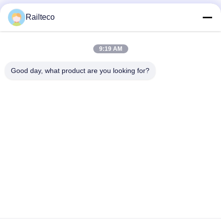
Railteco
9:19 AM
Good day, what product are you looking for?
এখনই জমা দিন
টেলিফোন：0086-512-82509751
ইমেইল：read@railteco.com