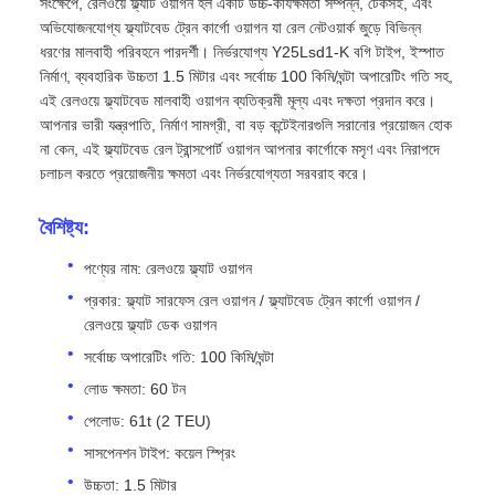
সংক্ষেপে, রেলওয়ে ফ্ল্যাট ওয়াগন হল একটি উচ্চ-কার্যক্ষমতা সম্পন্ন, টেকসই, এবং
অভিযোজনযোগ্য ফ্ল্যাটবেড ট্রেন কার্গো ওয়াগন যা রেল নেটওয়ার্ক জুড়ে বিভিন্ন
ধরণের মালবাহী পরিবহনে পারদর্শী। নির্ভরযোগ্য Y25Lsd1-K বগি টাইপ, ইস্পাত
নির্মাণ, ব্যবহারিক উচ্চতা 1.5 মিটার এবং সর্বোচ্চ 100 কিমি/ঘন্টা অপারেটিং গতি সহ,
এই রেলওয়ে ফ্ল্যাটবেড মালবাহী ওয়াগন ব্যতিক্রমী মূল্য এবং দক্ষতা প্রদান করে।
আপনার ভারী যন্ত্রপাতি, নির্মাণ সামগ্রী, বা বড় কন্টেইনারগুলি সরানোর প্রয়োজন হোক
না কেন, এই ফ্ল্যাটবেড রেল ট্রান্সপোর্ট ওয়াগন আপনার কার্গোকে মসৃণ এবং নিরাপদে
চলাচল করতে প্রয়োজনীয় ক্ষমতা এবং নির্ভরযোগ্যতা সরবরাহ করে।
বৈশিষ্ট্য:
পণ্যের নাম: রেলওয়ে ফ্ল্যাট ওয়াগন
প্রকার: ফ্ল্যাট সারফেস রেল ওয়াগন / ফ্ল্যাটবেড ট্রেন কার্গো ওয়াগন /
রেলওয়ে ফ্ল্যাট ডেক ওয়াগন
সর্বোচ্চ অপারেটিং গতি: 100 কিমি/ঘন্টা
লোড ক্ষমতা: 60 টন
পেলোড: 61t (2 TEU)
সাসপেনশন টাইপ: কয়েল স্প্রিং
উচ্চতা: 1.5 মিটার