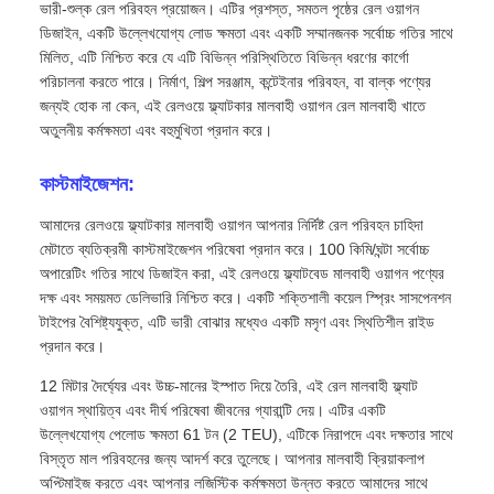
ভারী-শুল্ক রেল পরিবহন প্রয়োজন। এটির প্রশস্ত, সমতল পৃষ্ঠের রেল ওয়াগন
ডিজাইন, একটি উল্লেখযোগ্য লোড ক্ষমতা এবং একটি সম্মানজনক সর্বোচ্চ গতির সাথে
মিলিত, এটি নিশ্চিত করে যে এটি বিভিন্ন পরিস্থিতিতে বিভিন্ন ধরণের কার্গো
পরিচালনা করতে পারে। নির্মাণ, শিল্প সরঞ্জাম, কন্টেইনার পরিবহন, বা বাল্ক পণ্যের
জন্যই হোক না কেন, এই রেলওয়ে ফ্ল্যাটকার মালবাহী ওয়াগন রেল মালবাহী খাতে
অতুলনীয় কর্মক্ষমতা এবং বহুমুখিতা প্রদান করে।
কাস্টমাইজেশন:
আমাদের রেলওয়ে ফ্ল্যাটকার মালবাহী ওয়াগন আপনার নির্দিষ্ট রেল পরিবহন চাহিদা
মেটাতে ব্যতিক্রমী কাস্টমাইজেশন পরিষেবা প্রদান করে। 100 কিমি/ঘন্টা সর্বোচ্চ
অপারেটিং গতির সাথে ডিজাইন করা, এই রেলওয়ে ফ্ল্যাটবেড মালবাহী ওয়াগন পণ্যের
দক্ষ এবং সময়মত ডেলিভারি নিশ্চিত করে। একটি শক্তিশালী কয়েল স্প্রিং সাসপেনশন
টাইপের বৈশিষ্ট্যযুক্ত, এটি ভারী বোঝার মধ্যেও একটি মসৃণ এবং স্থিতিশীল রাইড
প্রদান করে।
12 মিটার দৈর্ঘ্যের এবং উচ্চ-মানের ইস্পাত দিয়ে তৈরি, এই রেল মালবাহী ফ্ল্যাট
ওয়াগন স্থায়িত্ব এবং দীর্ঘ পরিষেবা জীবনের গ্যারান্টি দেয়। এটির একটি
উল্লেখযোগ্য পেলোড ক্ষমতা 61 টন (2 TEU), এটিকে নিরাপদে এবং দক্ষতার সাথে
বিস্তৃত মাল পরিবহনের জন্য আদর্শ করে তুলেছে। আপনার মালবাহী ক্রিয়াকলাপ
অপ্টিমাইজ করতে এবং আপনার লজিস্টিক কর্মক্ষমতা উন্নত করতে আমাদের সাথে