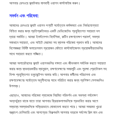
আপনার রেলওয়ে ফ্ল্যাটকার মালবাহী ওয়াগন কাস্টমাইজ করুন।
সমর্থন এবং পরিষেবা:
আমাদের রেলওয়ে ফ্ল্যাট ওয়াগন পণ্যটি সর্বোত্তম কর্মক্ষমতা এবং নির্ভরযোগ্যতা
নিশ্চিত করার জন্য প্রতিশ্রুতিবদ্ধ একটি ডেডিকেটেড প্রযুক্তিগত সহায়তা দল
দ্বারা সমর্থিত। আমরা ইনস্টলেশন নির্দেশিকা, রুটিন রক্ষণাবেক্ষণ পরামর্শ, সমস্যা
সমাধানে সহায়তা, এবং সাইটে মেরামত সহ ব্যাপক পরিষেবা প্রদান করি। আমাদের
বিশেষজ্ঞরা নির্দিষ্ট অপারেশনাল প্রয়োজন মেটাতে কাস্টমাইজেশন প্রয়োজনীয়তাগুলির
সাথে সহায়তা করতে সজ্জিত।
আমরা অপারেটরদের ফ্ল্যাট ওয়াগনগুলির দক্ষতা এবং জীবনকাল সর্বাধিক করতে সহায়তা
করার জন্য ব্যবহারকারীর ম্যানুয়াল, রক্ষণাবেক্ষণের সময়সূচী এবং সুরক্ষা প্রোটোকল সহ
বিশদ প্রযুক্তিগত ডকুমেন্টেশন অফার করি। আপনার কর্মীদের পরিচালনা এবং
রক্ষণাবেক্ষণের সর্বোত্তম অনুশীলনের সাথে পরিচিত করার জন্য প্রশিক্ষণ সেশনগুলিও
উপলব্ধ।
এছাড়াও, আমাদের পরিষেবা প্যাকেজে নিয়মিত পরিদর্শন এবং অবস্থা পর্যবেক্ষণ
অন্তর্ভুক্ত থাকে যাতে তারা আপনার ক্রিয়াকলাপগুলিকে প্রভাবিত করার আগে
সম্ভাব্য সমস্যাগুলিকে সক্রিয়ভাবে মোকাবেলা করতে পারে। আমরা সময়মত খুচরা
যন্ত্রাংশ ডেলিভারি এবং আপগ্রেড বিকল্পগুলি আপনার বহরকে সর্বশেষ শিল্প মান এবং