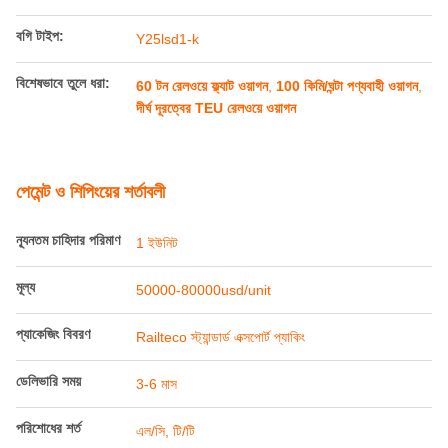
বগি টাইপ:
Y25lsd1-k
বিশেষভাবে তুলে ধরা:
60 টন রেলওয়ে ফ্ল্যাট ওয়াগন
,
100 কিমি/ঘন্টা পণ্যবাহী ওয়াগন
,
দীর্ঘ দূরত্বের TEU রেলওয়ে ওয়াগন
পেমেন্ট ও শিপিংয়ের শর্তাবলী
ন্যূনতম চাহিদার পরিমাণ
1 ইউনিট
মূল্য
50000-80000usd/unit
প্যাকেজিং বিবরণ
Railteco স্ট্যান্ডার্ড এক্সপোর্ট প্যাকিং
ডেলিভারি সময়
3-6 মাস
পরিশোধের শর্ত
এল/সি, টি/টি