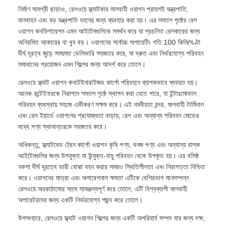
নির্মাণ সামগ্রী ছাড়াও, রেলওয়ে ফ্ল্যাটকার মালবাহী ওয়াগন প্রায়শই যন্ত্রপাতি,
যানবাহন এবং বড় যন্ত্রপাতি বহনের জন্য ব্যবহার করা হয়। এর সমতল পৃষ্ঠের রেল
ওয়াগন কনফিগারেশন এমন আইটেমগুলিকে সমর্থন করে যা প্রচলিত রেলকারের জন্য
অনিয়মিত আকারের বা খুব বড়। ওয়াগনের সর্বোচ্চ অপারেটিং গতি 100 কিমি/ঘণ্টা
দীর্ঘ দূরত্ব জুড়ে সময়মত ডেলিভারি সহজতর করে, যা দ্রুত এবং নির্ভরযোগ্য পরিবহন
সমাধানের প্রয়োজন এমন শিল্পের জন্য আদর্শ করে তোলে।
রেলওয়ে ফ্ল্যাট ওয়াগন কনটেইনারাইজড কার্গো পরিবহনে ব্যাপকভাবে ব্যবহৃত হয়।
অনেক কন্টেইনারকে নিরাপদে সমতল পৃষ্ঠে স্থাপন করা যেতে পারে, যা ইন্টারমোডাল
পরিবহন ব্যবস্থায় সহজে একীকরণ সক্ষম করে। এই নমনীয়তা বন্দর, মালবাহী টার্মিনাল
এবং রেল ইয়ার্ডে ওয়াগনের প্রযোজ্যতা বাড়ায়, রেল এবং অন্যান্য পরিবহন মোডের
মধ্যে পণ্য স্থানান্তরকে সহজতর করে।
অধিকন্তু, ফ্ল্যাটবেড ট্রেন কার্গো ওয়াগন কৃষি পণ্য, বনজ পণ্য এবং অন্যান্য বাল্ক
আইটেমগুলির জন্য উপযুক্ত যা উন্মুক্ত-বায়ু পরিবহন থেকে উপকৃত হয়। এর বলিষ্ঠ
নকশা দীর্ঘ দূরত্বে ভারী বোঝা বহন করার সময়ও স্থিতিশীলতা এবং নিরাপত্তা নিশ্চিত
করে। ওয়াগনের মাত্রা এবং অপারেশনাল ক্ষমতা এটিকে বেশিরভাগ মানসম্পন্ন
রেলওয়ে অবকাঠামোর সাথে সামঞ্জস্যপূর্ণ করে তোলে, এটি বিশ্বব্যাপী মালবাহী
অপারেটরদের জন্য একটি নির্ভরযোগ্য পছন্দ করে তোলে।
উপসংহারে, রেলওয়ে ফ্ল্যাট ওয়াগন শিল্পের জন্য একটি অপরিহার্য সম্পদ যার জন্য দক্ষ,