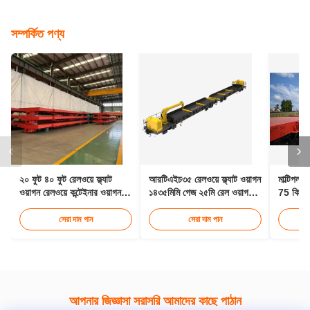
সম্পর্কিত পণ্য
২০ ফুট ৪০ ফুট রেলওয়ে ফ্ল্যাট
আরটিএইচ৩৫ রেলওয়ে ফ্ল্যাট ওয়াগন
মাল্টিপল ক
ওয়াগন রেলওয়ে কন্টেইনার ওয়াগন
১৪৩৫মিমি গেজ ২৫মি রেল ওয়াগন
75 কিমি/ঘ
৩০ টন
পরিবহন
ওয়াগন
সেরা দাম পান
সেরা দাম পান
আপনার জিজ্ঞাসা সরাসরি আমাদের কাছে পাঠান