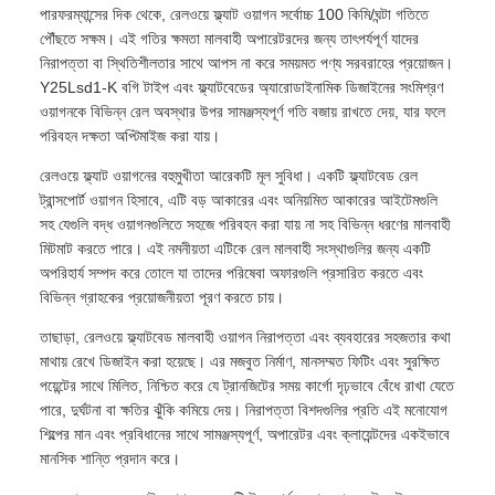
পারফরম্যান্সের দিক থেকে, রেলওয়ে ফ্ল্যাট ওয়াগন সর্বোচ্চ 100 কিমি/ঘন্টা গতিতে
পৌঁছতে সক্ষম। এই গতির ক্ষমতা মালবাহী অপারেটরদের জন্য তাৎপর্যপূর্ণ যাদের
নিরাপত্তা বা স্থিতিশীলতার সাথে আপস না করে সময়মত পণ্য সরবরাহের প্রয়োজন।
Y25Lsd1-K বগি টাইপ এবং ফ্ল্যাটবেডের অ্যারোডাইনামিক ডিজাইনের সংমিশ্রণ
ওয়াগনকে বিভিন্ন রেল অবস্থার উপর সামঞ্জস্যপূর্ণ গতি বজায় রাখতে দেয়, যার ফলে
পরিবহন দক্ষতা অপ্টিমাইজ করা যায়।
রেলওয়ে ফ্ল্যাট ওয়াগনের বহুমুখীতা আরেকটি মূল সুবিধা। একটি ফ্ল্যাটবেড রেল
ট্রান্সপোর্ট ওয়াগন হিসাবে, এটি বড় আকারের এবং অনিয়মিত আকারের আইটেমগুলি
সহ যেগুলি বদ্ধ ওয়াগনগুলিতে সহজে পরিবহন করা যায় না সহ বিভিন্ন ধরণের মালবাহী
মিটমাট করতে পারে। এই নমনীয়তা এটিকে রেল মালবাহী সংস্থাগুলির জন্য একটি
অপরিহার্য সম্পদ করে তোলে যা তাদের পরিষেবা অফারগুলি প্রসারিত করতে এবং
বিভিন্ন গ্রাহকের প্রয়োজনীয়তা পূরণ করতে চায়।
তাছাড়া, রেলওয়ে ফ্ল্যাটবেড মালবাহী ওয়াগন নিরাপত্তা এবং ব্যবহারের সহজতার কথা
মাথায় রেখে ডিজাইন করা হয়েছে। এর মজবুত নির্মাণ, মানসম্মত ফিটিং এবং সুরক্ষিত
পয়েন্টের সাথে মিলিত, নিশ্চিত করে যে ট্রানজিটের সময় কার্গো দৃঢ়ভাবে বেঁধে রাখা যেতে
পারে, দুর্ঘটনা বা ক্ষতির ঝুঁকি কমিয়ে দেয়। নিরাপত্তা বিশদগুলির প্রতি এই মনোযোগ
শিল্পের মান এবং প্রবিধানের সাথে সামঞ্জস্যপূর্ণ, অপারেটর এবং ক্লায়েন্টদের একইভাবে
মানসিক শান্তি প্রদান করে।