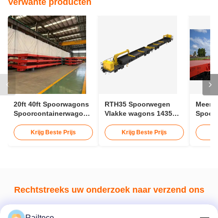
Verwante producten
20ft 40ft Spoorwagons
RTH35 Spoorwegen
Meerd
Spoorcontainerwagons
Vlakke wagons 1435mm
Spoor
30t
Gauge Vervoer 25m
75km/U
Spoorwagon
Conta
Krijg Beste Prijs
Krijg Beste Prijs
K
Rechtstreeks uw onderzoek naar verzend ons
Railteco