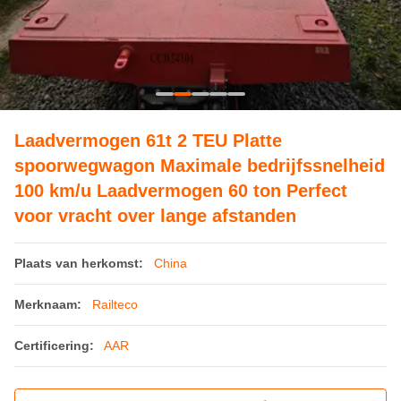
Laadvermogen 61t 2 TEU Platte
spoorwegwagon Maximale bedrijfssnelheid
100 km/u Laadvermogen 60 ton Perfect
voor vracht over lange afstanden
Plaats van herkomst:
China
Merknaam:
Railteco
Certificering:
AAR