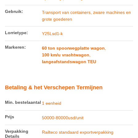
Gebruik:
Transport van containers, zware machines en
grote goederen
Lorrietype:
Y25Lsd1-k
Markeren:
60 ton spoorwegplatte wagon
,
100 km/u vrachtwagon
,
langeafstandswagon TEU
Betaling & het Verschepen Termijnen
Min. bestelaantal
1 eenheid
Prijs
50000-80000usd/unit
Verpakking
Railteco standaard exportverpakking
Details