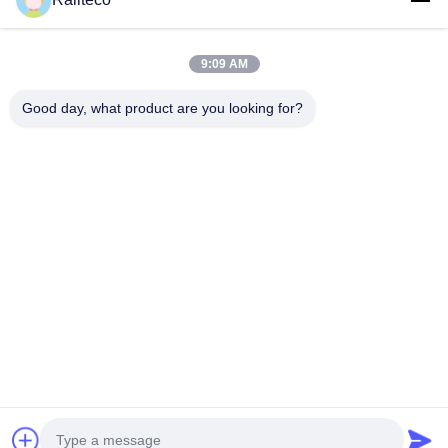
9:09 AM
Good day, what product are you looking for?
Bevestig nu
Tel.：0086-512-82509751
E-mail：read@railteco.com