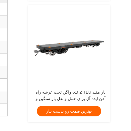
بار مفید 61t 2 TEU واگن تخت عرشه راه
آهن ایده آل برای حمل و نقل بار سنگین و
عملیات لجستیک صنعتی
بهترین قیمت رو بدست بیار