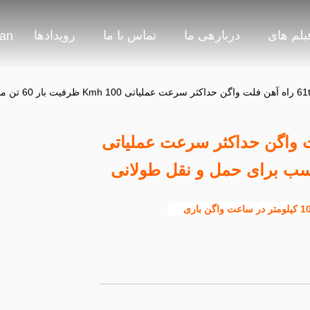
یلم های
دربارهی ما
تماس با ما
رویدادها
ian
61 راه آهن فلت واگن حداکثر سرعت عملیاتی
ر ساعت واگن باری