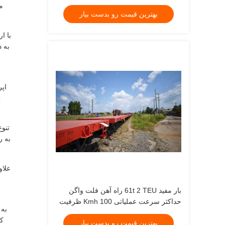
1727.2mm طراحی شده برای حمل و نقل
م
بهترین قیمت رو بدست بیار
بار سنگین
به 
ط
تنو
به ر
علاو
بار مفید 61t 2 TEU راه آهن فلت واگن
حداکثر سرعت عملیاتی 100 Kmh ظرفیت
به 
بار 60 تن مناسب برای حمل و نقل طولانی
بهترین قیمت رو بدست بیار