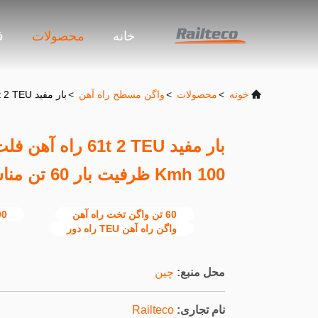
خانه
محصولات
ف
خونه
>
محصولات
>
واگن مسطح راه آهن
>
بار مفید 61t 2 TEU راه آهن فلت واگن حداکثر سرعت عملیاتی 100 Kmh ظرفیت بار 60 تن مناسب برای حمل و نقل طولانی
بار مفید t 2 TEU
100 Kmh ظرفیت بار 60 تن مناسب برای حمل و نقل طولانی
60 تن واگن تخت راه آهن
100 کیلومتر د
واگن راه آهن TEU راه دور
محل منبع:
چین
نام تجاری:
Railteco