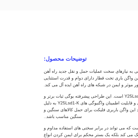
توضیحات محصول:
 به نیازهای سخت عملیات حمل و نقل جدید راه آهن
ن واگن باری تخت قطار دارای دوام و قدرت استثنایی
ر موثر و ایمن در شبکه های راه آهن ایده آل می کند.
یکی از ویژگی های برجسته این واگن تخت راه آهن استفاده از نوع بوگی Y25Lsd1-K است. این طراحی پیشرفته بوگی ثبات برتر و
عملکرد بدون مشکل را در سرعت های بالا تضمین می کند.افزایش عملکرد کلی و قابلیت اطمینان واگنبوگی های Y25Lsd1-K به دلیل
د این واگن باربری فلیکت برای حمل کالاهای سنگین و
سنگین مناسب باشد..
ست که می تواند در برابر سختی های استفاده مداوم و
 می کند بلکه یک بستر محکم برای ایمن کردن انواع