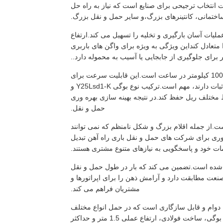
نتخاب ترجیحی برای صنایع است که نیاز به راه حل
ساختمانی، کانتینرهای بزرگ،و سایر حمل و نقل بزرگ.
 عملیات آسان بارگیری و تخلیه را تسهیل می کند.ارتفاع
تعادل کنداین ویژگی به ویژه برای واگن های باربری
برای جلوگیری از جابجایی یا آسیب به محموله دارد..
از نظر عملکرد، واگن تخت راه آهن قادر به رسیدن به حداکثر سرعت عملیاتی 100 کیلومتر در ساعت است.این قابلیت سرعت برای
اپراتورهای باربری که نیاز به تحویل به موقع کالاها بدون به خطر انداختن ایمنی یا ثبات دارند، مهم است.ترکیب نوع بوگی Y25Lsd1-K و
ختلف ریل حفظ کند.در نتیجه بهینه سازی بهره وری
حمل و نقل.
ت.از جمله اقلام بزرگ و شکل نامنظم که نمی توانند
وری برای شرکت های حمل و نقل باری راه آهن تبدیل
ت خود و پاسخگویی به نیازهای متنوع مشتری هستند.
ی شده است.تضمین می کند که بار در طول حمل و نقل
صنعت مطابقت دارد و آرامش ذهن را برای اپراتورها و
مشتریان فراهم می کند.
ا دوام و قابل سازگاری است که در حمل انواع مختلف
کالا در سراسر شبکه های راه آهن برجسته است.با نوع قابل اعتماد Y25Lsd1-K بوگی، ساخت فولادی، ارتفاع عملی 1.5 متر و حداکثر