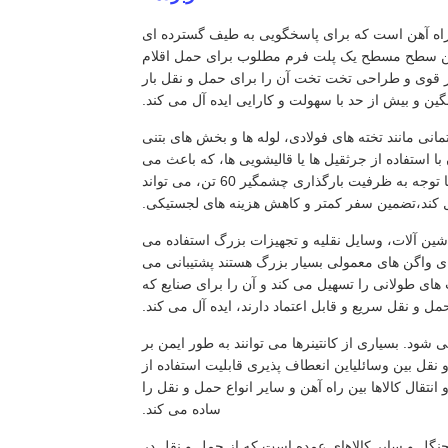
راه آهن است که برای پاسخگویی به طیف گسترده ای
احی شده است. با عرض 3 متر و ارتفاع 1.5 متر،این واگن سطح مسطح یک پلت فرم مطلوب برای حمل اقلام
قوی و طراحی تخت تخت آن را برای حمل و نقل بار
ین و بیش از حد با سهولت و کارایی ایده آل می کند.
نی مانند تخته های فولادی، لوله ها و بخش های بتنی
 استفاده از جرثقیل ها یا قالیشویی ها، که باعث می
شود آن را بسیار مناسب برای سایت های ساخت و ساز و پروژه های صنعتی. با توجه به ظرفیت بارگذاری چشمگیر 60 تن، می تواند
ل کند،تضمین سفر کمتر و کاهش هزینه های لجستیکی.
شین آلات، وسایل نقلیه و تجهیزات بزرگ استفاده می
ی واگن های معمولی بسیار بزرگ هستند پشتیبانی می
ه موقع در مسافت های طولانی را تسهیل می کند و آن را برای صنایع که
مل و نقل سریع و قابل اعتماد دارند، ایده آل می کند.
ود. بسیاری از کانتینرها می توانند به طور ایمن بر
ل بین وسائلیاین انعطاف پذیری قابلیت استفاده از
انتقال کالاها بین راه آهن و سایر انواع حمل و نقل را
ساده می کند.
نگل و سایر کالاهای عمده است که از حمل و نقل در