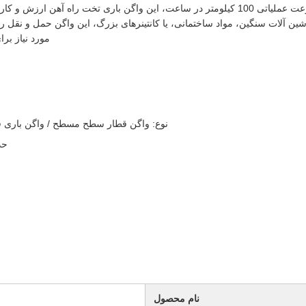
سرعت عملیاتی 100 کیلومتر در ساعت، این واگن باری تخت راه آهن ارزش 
ین آلات سنگین، مواد ساختمانی، یا کانتینرهای بزرگ، این واگن حمل و نقل را
مورد نیاز بر
نوع: واگن قطار سطح مسطح / واگن بار
حداک
نام محصول