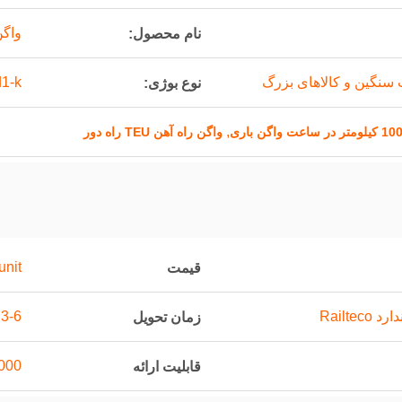
واگن
نام محصول:
ت سنگین و کالاهای بزرگ
d1-k
نوع بوژی:
,
1 کیلومتر در ساعت واگن باری
واگن راه آهن TEU راه دور
unit
قیمت
Railte
3-6 ماهگی
زمان تحویل
1000 واحد د
قابلیت ارائه