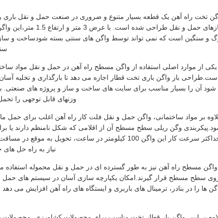
گن تخت راه آهن یک قطعه بسیار متنوع و ضروری در صنعت حمل و نقل باری 
از نیازهای حمل و نقل طر
گ و سنگین است که نمی تواند توسط واگن های سنتی بسته شودساخت و ساز 
سنگ
یکی از موارد اصلی استفاده از واگن مسطح راه آهن در حمل و نقل مواد ساختما
ست.طراحی باز واگن باری تخت قطار اجازه می دهد تا بارگذاری و تخلیه آسان با
وزنهای قابل توجهی را تحم
اوه بر مواد ساختمانی، واگن حمل و نقل فلت کار راه آهن اغلب برای حمل ما
د.پیکربندی وگن ریلی سطح مسطح آن از اقلامی که شکل نامنظم دارند یا برا
کندحداکثر سرعت کار این واگن 100 کیلومتر در ساعت، تحویل ب
نیاز به راه حل های ح
واگن مسطح راه آهن نیز به طور گسترده ای در حمل و نقل محموله استفاده می ش
وی سطح مسطح قرار گیرند.امکان یکپارچه سازی آسان در سیستم های حمل و نق
گن ها را در بنادر، ترمینال های باربری و ایستگاه های راه آهن افزایش می دهد و 
اوه بر این، واگن بار قطار تخت مناسب برای محصولات کشاورزی، محصولات ج