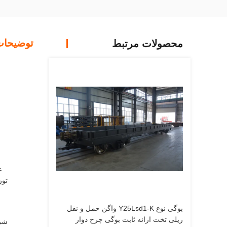
توضیحا
محصولات مرتبط
توز
بوگی نوع Y25Lsd1-K واگن حمل و نقل
ریلی تخت ارائه ثابت بوگی چرخ دوار
شرا