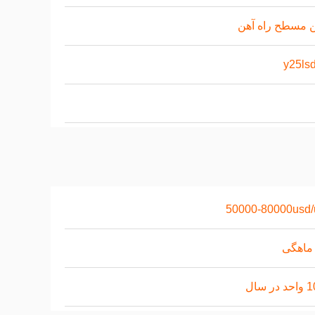
 مسطح راه آهن
y25ls
50000-80000usd/
ر سال