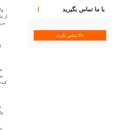
با ما تماس بگیرید
وا
بزر
حالا تماس بگیرید
ا
عل
شو
ر
وا
عل