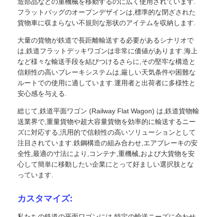
造部品などの重機械を移動するのに広く使用されています.
フラットバッグのオープンデザインは,標準的な閉ざされた
貨物車に収まらない不規則な形状のアイテムを収納します.
大量の貨物が鉄道で長距離輸送する必要があるシナリオで
は,鉄道フラットデッキワゴンは非常に価値があります.海上
など様々な輸送手段を結びつけるさらに,その堅牢な構造と
信頼性の高いブレーキシステムは,厳しい天気条件や困難な
ルートでの使用に適しています.運用者と出荷者に多様性と
安心感を与える.
総じて,鉄道平面ワゴン (Railway Flat Wagon) は,鉄道貨物輸
送業界で,重量貨物や超大容量貨物を効率的に輸送するニー
ズに対応する,汎用的で信頼性の高いソリューションとして
注目されています.鉄鋼構造の組み合わせ,エアブレーキの安
全性,最適の寸法により,コンテナ,重機械,および大貨物を安
心して簡単に移動したい企業にとって好ましい選択肢とな
っています.
カスタマイズ:
私たちの鉄道の平面ワゴンには 特定の輸送ニーズに合わせ