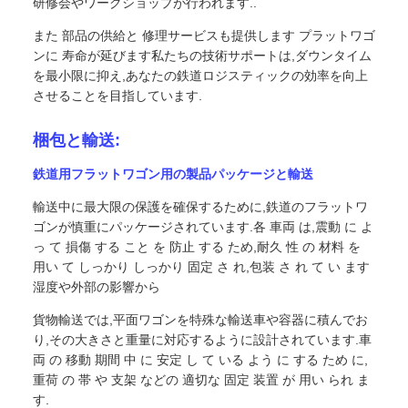
研修会やワークショップが行われます..
また 部品の供給と 修理サービスも提供します プラットワゴ
ンに 寿命が延びます私たちの技術サポートは,ダウンタイム
を最小限に抑え,あなたの鉄道ロジスティックの効率を向上
させることを目指しています.
梱包と輸送:
鉄道用フラットワゴン用の製品パッケージと輸送
輸送中に最大限の保護を確保するために,鉄道のフラットワ
ゴンが慎重にパッケージされています.各 車両 は,震動 に よ
っ て 損傷 する こと を 防止 する ため,耐久 性 の 材料 を
用い て しっかり しっかり 固定 さ れ,包装 さ れ て い ます
湿度や外部の影響から
貨物輸送では,平面ワゴンを特殊な輸送車や容器に積んでお
り,その大きさと重量に対応するように設計されています.車
両 の 移動 期間 中 に 安定 し て いる よう に する ため に,
重荷 の 帯 や 支架 などの 適切な 固定 装置 が 用い られ ま
す.