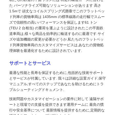
た パーソナライズ可能なソリューションがあります 高さ
1.5mで 頑丈なコイルスプリング式懸垂でこのフラットベッ
ド列車の貨物車両は 1435mm の標準線路の走行幅でスムー
ズで信頼性の高いパフォーマンスを保証します61 トン
(TEU 2 台相当) の重荷を運ぶように設計されたこの平面鉄
道車両は,様々な商品を効率的に輸送するのに最適です.サイ
ズや追加機能の変更が必要かどうか,私たちのフラットベッ
ド列車貨物車両のカスタマイズサービスは,あなたの貨物処
理体験を最適化するために設計されています.
サポートとサービス
最適な性能と長寿を保証するために,包括的な技術サポート
とサービスが付属しています. 我々は詳細な設置ガイド,保守
マニュアル,すべてのステップであなたを助けるためにトラ
ブルシューティングドキュメント.
技術問題やカスタマイゼーションの要件に対して 遠隔サポ
ートと現場での支援を提供できます運用チームに 最良の慣
行や安全基準について 最新情報を提供するために,定期的な