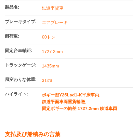
製品名:
鉄道平貨車
ブレーキタイプ:
エアブレーキ
耐荷重:
60トン
固定台車軸距:
1727.2mm
トラックゲージ:
1435mm
風変わりな体重:
31のt
ハイライト:
ボギー型Y25Lsd1-K平床車両
,
鉄道平面車両重貨輸送
,
固定ボギーの軸差 1727.2mm 鉄道車両
支払及び船積みの言葉