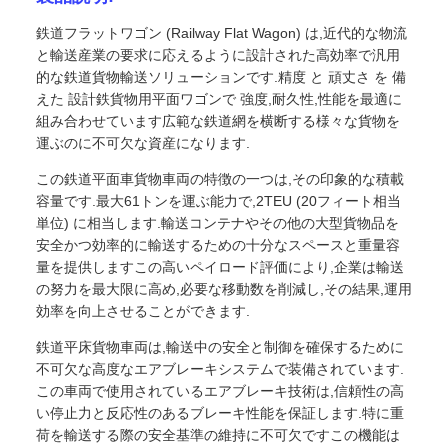
鉄道フラットワゴン (Railway Flat Wagon) は,近代的な物流
と輸送産業の要求に応えるように設計された高効率で汎用
的な鉄道貨物輸送ソリューションです.精度 と 頑丈さ を 備
えた 設計鉄貨物用平面ワゴンで 強度,耐久性,性能を最適に
組み合わせています広範な鉄道網を横断する様々な貨物を
運ぶのに不可欠な資産になります.
この鉄道平面車貨物車両の特徴の一つは,その印象的な積載
容量です.最大61トンを運ぶ能力で,2TEU (20フィート相当
単位) に相当します.輸送コンテナやその他の大型貨物品を
安全かつ効率的に輸送するための十分なスペースと重量容
量を提供しますこの高いペイロード評価により,企業は輸送
の努力を最大限に高め,必要な移動数を削減し,その結果,運用
効率を向上させることができます.
鉄道平床貨物車両は,輸送中の安全と制御を確保するために
不可欠な高度なエアブレーキシステムで装備されています.
この車両で使用されているエアブレーキ技術は,信頼性の高
い停止力と反応性のあるブレーキ性能を保証します.特に重
荷を輸送する際の安全基準の維持に不可欠ですこの機能は