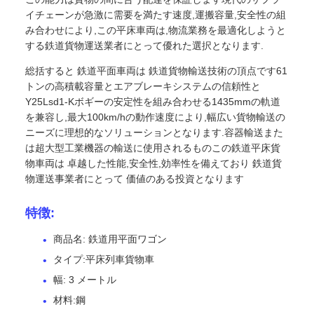
イチェーンが急激に需要を満たす速度,運搬容量,安全性の組
み合わせにより,この平床車両は,物流業務を最適化しようと
する鉄道貨物運送業者にとって優れた選択となります.
総括すると 鉄道平面車両は 鉄道貨物輸送技術の頂点です61
トンの高積載容量とエアブレーキシステムの信頼性と
Y25Lsd1-Kボギーの安定性を組み合わせる1435mmの軌道
を兼容し,最大100km/hの動作速度により,幅広い貨物輸送の
ニーズに理想的なソリューションとなります.容器輸送また
は超大型工業機器の輸送に使用されるものこの鉄道平床貨
物車両は 卓越した性能,安全性,効率性を備えており 鉄道貨
物運送事業者にとって 価値のある投資となります
特徴:
商品名: 鉄道用平面ワゴン
タイプ:平床列車貨物車
幅: 3 メートル
材料:鋼