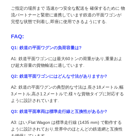
ご指定の場所まで 迅速かつ安全な配送を 確保するために 物
流パートナーと緊密に連携しています鉄道の平面ワゴンが
完璧な状態で到着し,即座に使用できるようにする.
FAQ:
Q1: 鉄道の平面ワグンの負荷容量は?
A1: 鉄道平面ワゴンには最大60トンの荷重があり,重量およ
び超大容量の貨物輸送に適しています.
Q2: 鉄道平面ワゴンにはどんな寸法がありますか?
A2: 鉄道の平面ワグンの典型的な寸法は,長さ18メートル,幅
3メートル,高さ1.2メートルで,様々な貨物タイプに対応する
ように設計されています.
Q3: 鉄道平面車両は標準走行線と互換性があるか?
A3: はい,Flat Wagon は標準走行線 (1435 mm) で動作する
ように設計されており,世界中のほとんどの鉄道網と互換性
を確保しています.