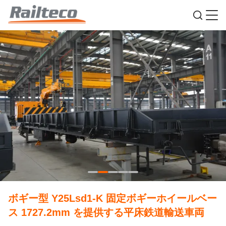
ボギー型 Y25Lsd1-K 固定ボギーホイールベー
ス 1727.2mm を提供する平床鉄道輸送車両