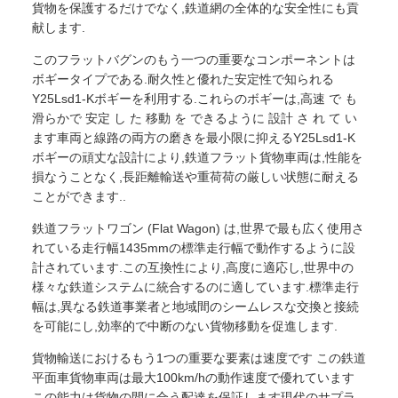
貨物を保護するだけでなく,鉄道網の全体的な安全性にも貢
献します.
このフラットバグンのもう一つの重要なコンポーネントは
ボギータイプである.耐久性と優れた安定性で知られる
Y25Lsd1-Kボギーを利用する.これらのボギーは,高速 で も
滑らかで 安定 し た 移動 を できるように 設計 さ れ て い
ます車両と線路の両方の磨きを最小限に抑えるY25Lsd1-K
ボギーの頑丈な設計により,鉄道フラット貨物車両は,性能を
損なうことなく,長距離輸送や重荷荷の厳しい状態に耐える
ことができます..
鉄道フラットワゴン (Flat Wagon) は,世界で最も広く使用さ
れている走行幅1435mmの標準走行幅で動作するように設
計されています.この互換性により,高度に適応し,世界中の
様々な鉄道システムに統合するのに適しています.標準走行
幅は,異なる鉄道事業者と地域間のシームレスな交換と接続
を可能にし,効率的で中断のない貨物移動を促進します.
貨物輸送におけるもう1つの重要な要素は速度です この鉄道
平面車貨物車両は最大100km/hの動作速度で優れています
この能力は貨物の間に合う配達を保証します現代のサプラ