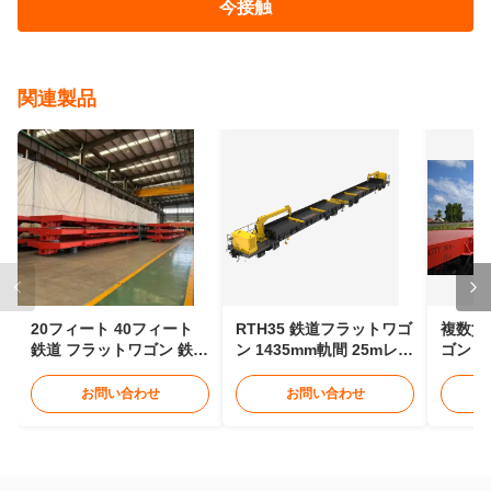
今接触
関連製品
20フィート 40フィート
RTH35 鉄道フラットワゴ
複数貨
鉄道 フラットワゴン 鉄道
ン 1435mm軌間 25mレー
ゴン 7
コンテナワゴン 30t
ル運搬台車
ナワゴ
お問い合わせ
お問い合わせ