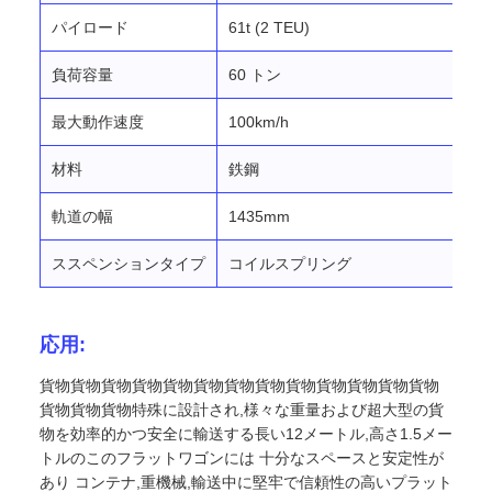
パイロード
61t (2 TEU)
負荷容量
60 トン
最大動作速度
100km/h
材料
鉄鋼
軌道の幅
1435mm
ススペンションタイプ
コイルスプリング
応用:
貨物貨物貨物貨物貨物貨物貨物貨物貨物貨物貨物貨物貨物
貨物貨物貨物特殊に設計され,様々な重量および超大型の貨
物を効率的かつ安全に輸送する長い12メートル,高さ1.5メー
トルのこのフラットワゴンには 十分なスペースと安定性が
あり コンテナ,重機械,輸送中に堅牢で信頼性の高いプラット