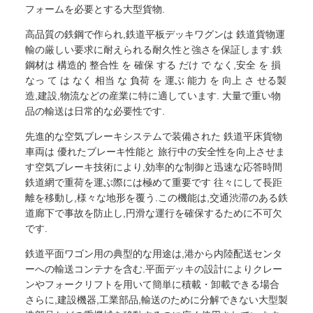
フォームを必要とする大型貨物.
高品質の鉄鋼で作られ,鉄道平板デッキワグンは 鉄道貨物運
輸の厳しい要求に耐えられる耐久性と強さを保証します.鉄
鋼材は 構造的 整合性 を 確保 する だけ で なく,安全 を 損
なっ て は なく 相当 な 負荷 を 運ぶ 能力 を 向上 さ せる製
造,建設,物流などの産業に特に適しています. 大量で重い物
品の輸送は日常的な必要性です.
先進的な空気ブレーキシステムで装備された 鉄道平床貨物
車両は 優れたブレーキ性能と 旅行中の安全性を向上させま
す空気ブレーキ技術により,効率的な制御と迅速な応答時間
鉄道網で重荷を運ぶ際には極めて重要です 往々にして長距
離を移動し,様々な地形を覆う.この機能は,交通渋滞のある鉄
道廊下で事故を防止し,円滑な運行を確保するために不可欠
です.
鉄道平面ワゴン用の典型的な用途は,港から内陸配送センタ
ーへの輸送コンテナを含む.平面デッキの設計によりクレー
ンやフォークリフトを用いて簡単に積載・卸載できる場合
さらに,建設機器,工業部品,輸送のために分解できない大型製