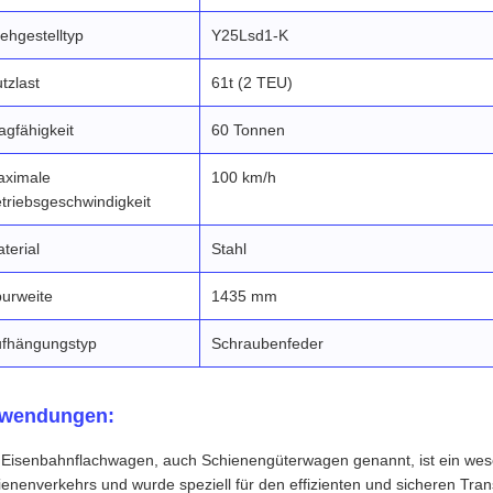
ehgestelltyp
Y25Lsd1-K
tzlast
61t (2 TEU)
agfähigkeit
60 Tonnen
aximale
100 km/h
triebsgeschwindigkeit
terial
Stahl
urweite
1435 mm
fhängungstyp
Schraubenfeder
wendungen:
 Eisenbahnflachwagen, auch Schienengüterwagen genannt, ist ein wese
enenverkehrs und wurde speziell für den effizienten und sicheren Tra