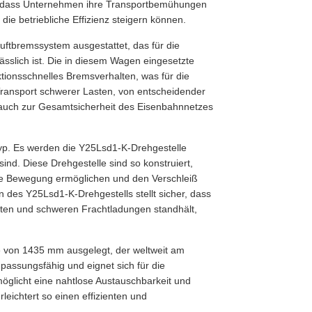
r, dass Unternehmen ihre Transportbemühungen
ie betriebliche Effizienz steigern können.
uftbremssystem ausgestattet, das für die
sslich ist. Die in diesem Wagen eingesetzte
ktionsschnelles Bremsverhalten, was für die
Transport schwerer Lasten, von entscheidender
t auch zur Gesamtsicherheit des Eisenbahnnetzes
ltyp. Es werden die Y25Lsd1-K-Drehgestelle
sind. Diese Drehgestelle sind so konstruiert,
ile Bewegung ermöglichen und den Verschleiß
des Y25Lsd1-K-Drehgestells stellt sicher, dass
ten und schweren Frachtladungen standhält,
e von 1435 mm ausgelegt, der weltweit am
passungsfähig und eignet sich für die
öglicht eine nahtlose Austauschbarkeit und
eichtert so einen effizienten und