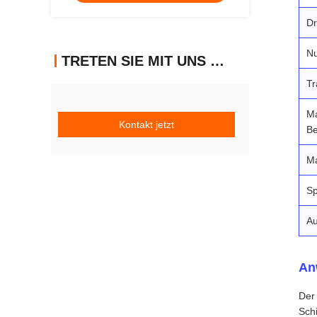
Dr
Nu
TRETEN SIE MIT UNS IN VERBINDUNG
Tr
M
Kontakt jetzt
Be
Ma
Sp
Au
An
Der
Schi