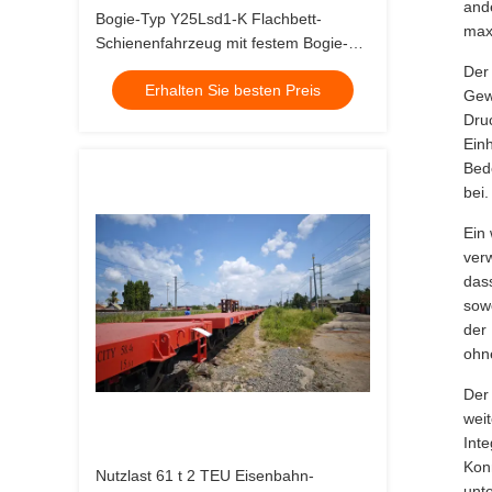
and
Bogie-Typ Y25Lsd1-K Flachbett-
maxi
Schienenfahrzeug mit festem Bogie-
Radstand von 1727,2 mm
Der
Erhalten Sie besten Preis
Gewä
Druc
Ein
Bed
bei.
Ein 
verw
das
sow
der
ohn
Der
weit
Int
Kon
Nutzlast 61 t 2 TEU Eisenbahn-
unt