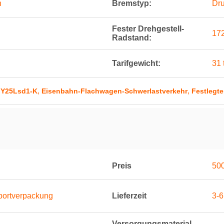
n
Bremstyp:
Dru
Fester Drehgestell-
17
Radstand:
Tarifgewicht:
31 
,
,
 Y25Lsd1-K
Eisenbahn-Flachwagen-Schwerlastverkehr
Festlegt
Preis
500
portverpackung
Lieferzeit
3-6
Versorgungsmaterial-