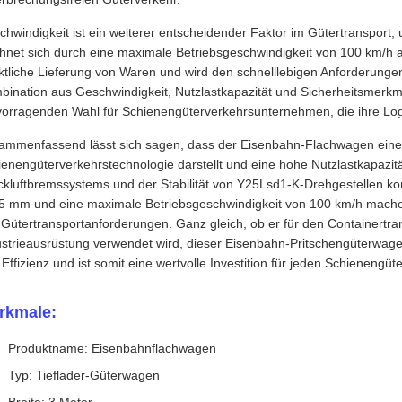
chwindigkeit ist ein weiterer entscheidender Faktor im Gütertranspor
chnet sich durch eine maximale Betriebsgeschwindigkeit von 100 km/h a
ktliche Lieferung von Waren und wird den schnelllebigen Anforderungen
bination aus Geschwindigkeit, Nutzlastkapazität und Sicherheitsmerkm
vorragenden Wahl für Schienengüterverkehrsunternehmen, die ihre Log
ammenfassend lässt sich sagen, dass der Eisenbahn-Flachwagen ein
enengüterverkehrstechnologie darstellt und eine hohe Nutzlastkapazitä
kluftbremssystems und der Stabilität von Y25Lsd1-K-Drehgestellen komb
5 mm und eine maximale Betriebsgeschwindigkeit von 100 km/h machen 
 Gütertransportanforderungen. Ganz gleich, ob er für den Containertr
ustrieausrüstung verwendet wird, dieser Eisenbahn-Pritschengüterwage
Effizienz und ist somit eine wertvolle Investition für jeden Schienengüt
rkmale:
Produktname: Eisenbahnflachwagen
Typ: Tieflader-Güterwagen