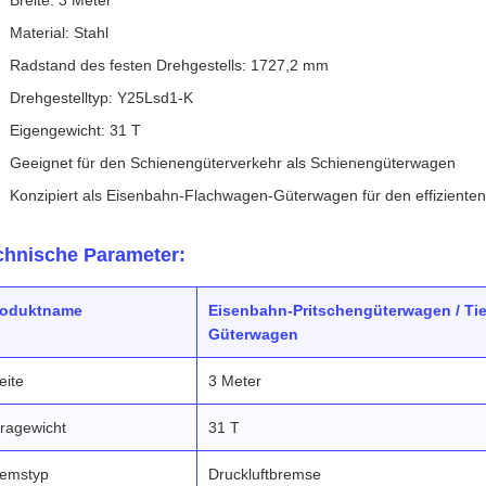
Breite: 3 Meter
Material: Stahl
Radstand des festen Drehgestells: 1727,2 mm
Drehgestelltyp: Y25Lsd1-K
Eigengewicht: 31 T
Geeignet für den Schienengüterverkehr als Schienengüterwagen
Konzipiert als Eisenbahn-Flachwagen-Güterwagen für den effizienten
chnische Parameter:
roduktname
Eisenbahn-Pritschengüterwagen / Tie
Güterwagen
eite
3 Meter
ragewicht
31 T
emstyp
Druckluftbremse