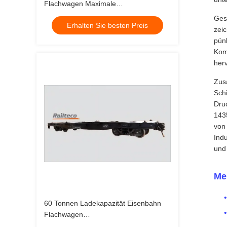
Flachwagen Maximale
Betriebsgeschwindigkeit 100 Kmh
Ges
Erhalten Sie besten Preis
Lastkapazität 60 Tonnen Perfekt für
zei
den Langstreckenfrachtverkehr
pün
Kom
her
Zus
Schi
Druc
143
von
Ind
und 
Me
60 Tonnen Ladekapazität Eisenbahn
Flachwagen
Höchstbetriebsgeschwindigkeit 100