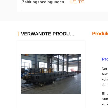
Zahlungsbedingungen
L/C, T/T
Produk
VERWANDTE PRODUKTE
Pr
Der 
Anf
kons
dami
Ein
Nutz
ents