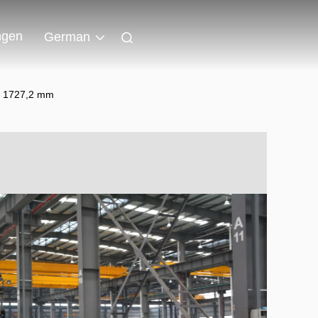
ngen
German
n 1727,2 mm