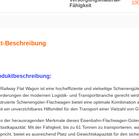
100
Fähigkeit
t-Beschreibung
oduktbeschreibung:
Railway Flat Wagon ist eine hocheffiziente und vielseitige Schienengü
orderungen der modernen Logistik- und Transportbranche gerecht wird.
truierte Schienengüter-Flachwagen bietet eine optimale Kombination au
t ein unverzichtbares Hilfsmittel für den Transport einer Vielzahl vo
es der herausragenden Merkmale dieses Eisenbahn-Flachwagen-Güter
lastkapazität. Mit der Fähigkeit, bis zu 61 Tonnen zu transportieren, 
pricht, bietet es ausreichend Platz und Gewichtskapazität für den sic