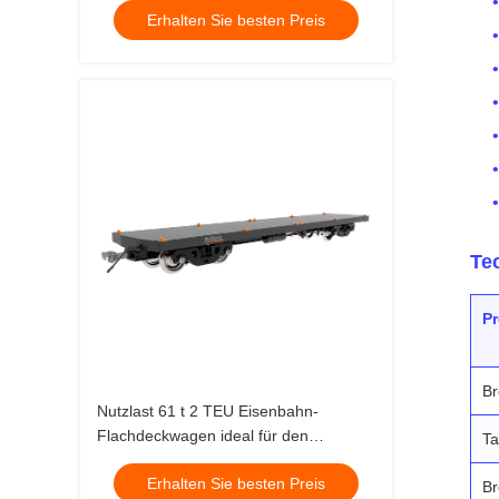
Erhalten Sie besten Preis
km/h Breite 3 Meter Dauerhafte
Schienenfrachttransportlösung
Te
P
Br
Nutzlast 61 t 2 TEU Eisenbahn-
Flachdeckwagen ideal für den
Ta
Transport schwerer Güter und
Erhalten Sie besten Preis
industrielle Logistik
Br