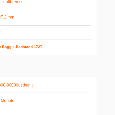
ckluftbremse
27.2 mm
t
er Boggie-Radstand 1727
00-80000usd/unit
 Monate