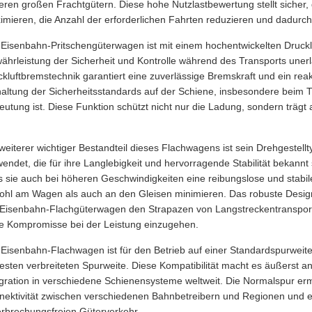
eren großen Frachtgütern. Diese hohe Nutzlastbewertung stellt siche
mieren, die Anzahl der erforderlichen Fahrten reduzieren und dadurch d
 Eisenbahn-Pritschengüterwagen ist mit einem hochentwickelten Druckl
hrleistung der Sicherheit und Kontrolle während des Transports unerlä
kluftbremstechnik garantiert eine zuverlässige Bremskraft und ein rea
haltung der Sicherheitsstandards auf der Schiene, insbesondere beim 
eutung ist. Diese Funktion schützt nicht nur die Ladung, sondern träg
weiterer wichtiger Bestandteil dieses Flachwagens ist sein Drehgestel
endet, die für ihre Langlebigkeit und hervorragende Stabilität bekannt 
s sie auch bei höheren Geschwindigkeiten eine reibungslose und stab
ohl am Wagen als auch an den Gleisen minimieren. Das robuste Design 
 Eisenbahn-Flachgüterwagen den Strapazen von Langstreckentranspor
e Kompromisse bei der Leistung einzugehen.
 Eisenbahn-Flachwagen ist für den Betrieb auf einer Standardspurweit
esten verbreiteten Spurweite. Diese Kompatibilität macht es äußerst an
egration in verschiedene Schienensysteme weltweit. Die Normalspur erm
nektivität zwischen verschiedenen Bahnbetreibern und Regionen und erl
erbrechungsfreien Güterverkehr.