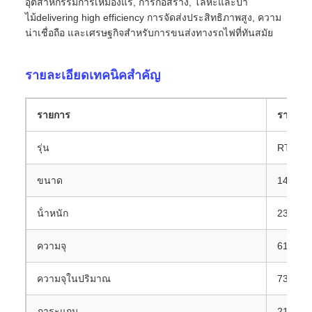
อุตสาหกรรมการเหมืองแร่, การก่อสร้าง, โลหะและป่า
ไม้delivering high efficiency การจัดส่งประสิทธิภาพสูง, ความ
น่าเชื่อถือ และเศรษฐกิจสําหรับการขนส่งทางรถไฟที่ทันสมัย
รายละเอียดเทคนิคสําคัญ
รายการ
รายละเอ
รุ่น
RTH18 
ขนาด
1435 ม
น้ําหนัก
23 ตัน
ความจุ
61 ตัน
ความจุในปริมาณ
73.3 m
ภาระแกน
21 ตัน