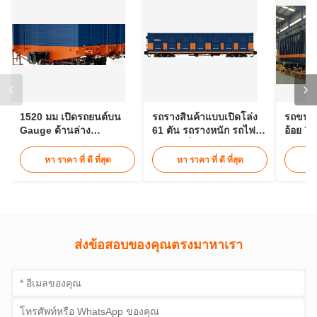
1520 มม เปิดรถยนต์บน
รถรางสินค้าแบบเปิดโล่ง
รถขนอ้
Gauge ด้านล่าง
61 ตัน รถรางหนัก รถไฟ
อ้อย 70
Discharge G รถยนต์บน
แบบเปิดโล่ง ปริมาตร 73.3
เปิด
ลบ.ม.
หา ราคา ที่ ดี ที่สุด
หา ราคา ที่ ดี ที่สุด
หา
ส่งข้อสอบของคุณตรงมาหาเรา