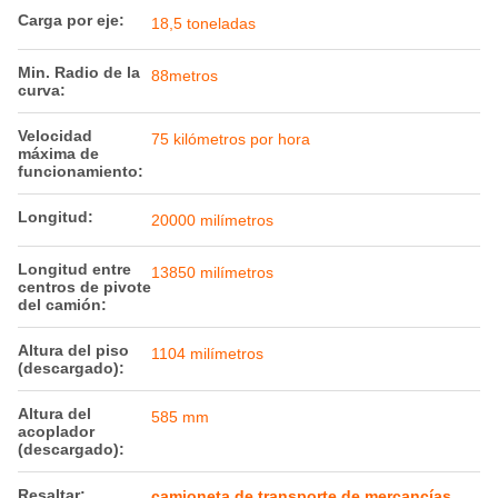
Carga por eje:
18,5 toneladas
Min. Radio de la
88metros
curva:
Velocidad
75 kilómetros por hora
máxima de
funcionamiento:
Longitud:
20000 milímetros
Longitud entre
13850 milímetros
centros de pivote
del camión:
Altura del piso
1104 milímetros
(descargado):
Altura del
585 mm
acoplador
(descargado):
Resaltar:
camioneta de transporte de mercancías