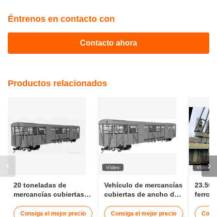
Éntrenos en contacto con
Contacto ahora
Productos relacionados
Vídeo
Vídeo
20 toneladas de
Vehículo de mercancías
23.5t 
mercancías cubiertas
cubiertas de ancho de
ferrov
vagón puerta corredera
1000 mm Tanzania
cubier
cerrada vagón
Vehículo de mercancías
Vehícu
Consiga el mejor precio
Consiga el mejor precio
Consi