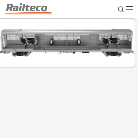
Животноводство Покрытые товары
Вагонная крыша Монтированная литая
сталь Железнодорожные грузовые
перевозки
Место происхождения:
Китай