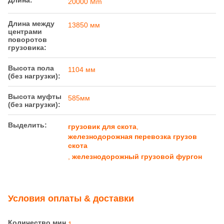
грузовик для скота
,
железнодорожная перевозка грузов
скота
,
железнодорожный грузовой фургон
Условия оплаты & доставки
Количество мин
1
заказа
Цена
discussible
Упаковывая
Railteco Standard Package
детали
Время доставки
Зависит от количества
Условия оплаты
T/T, L/C, D/P.
Поставка