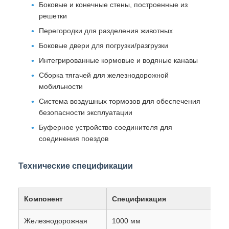
соединения поездов
Технические спецификации
Компонент
Спецификация
Железнодорожная
1000 мм
ширина
Система сцепления
Устройство буфера MCA-DA-сцепки 
конце "A")
Система торможения
Упорядоченное воздушное тормож
Тип тяги
Тридесятидесятидесятидесятидес
Основное применение
Железнодорожная сеть Танзании