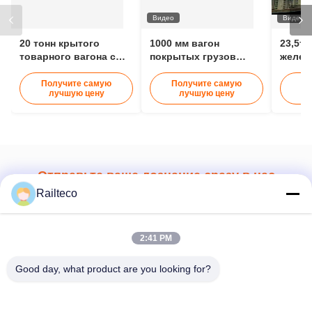
Отправить сейчас
Railteco
2:41 PM
Good day, what product are you looking for?
Телефон：0086-512-82509751
Электронная почта：read@railteco.com