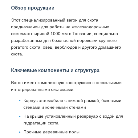
Вагон имеет комплексную конструкцию с несколькими
интегрированными системами:
Корпус автомобиля с нижней рамкой, боковыми
стенами и конечными стенами
На крыше установленный резервуар с водой для
гидратации скота
Прочные деревянные полы
Боковые и конечные стены, построенные из
решетки
Перегородки для разделения животных
Боковые двери для погрузки/разгрузки
Интегрированные кормовые и водяные канавы
Сборка тягачей для железнодорожной
мобильности
Система воздушных тормозов для обеспечения
безопасности эксплуатации
Буферное устройство соединителя для