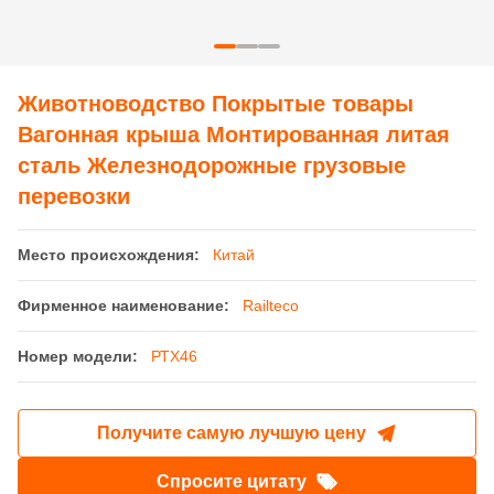
Фирменное наименование:
Railteco
Номер модели:
РТХ46
Получите самую лучшую цену
Спросите цитату
Детали продукта
Вес барана:
23.5 т
Измерять:
1000 мм
Грузоподъемность:
33 Т