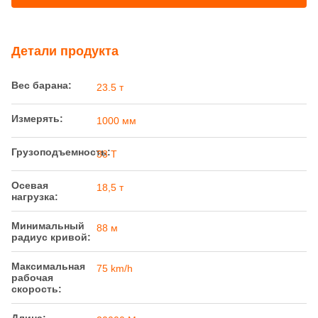
Осевая
18,5 т
нагрузка:
Минимальный
88 м
радиус кривой:
Максимальная
75 km/h
рабочая
скорость:
Длина:
20000 Mm
Длина между
13850 мм
центрами
поворотов
грузовика:
Высота пола
1104 мм
(без нагрузки):
Высота муфты
585мм
(без нагрузки):
Выделить: