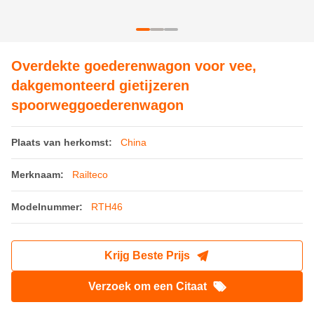
Modelnummer:
RTH46
Krijg Beste Prijs
Verzoek om een Citaat
Productdetails
Tarven gewicht:
23,5 t
Graadmeter:
1000 mm
Laadvermogen:
33 T
Asbelasting:
18,5 t