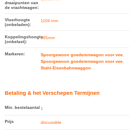
Betaling & het Verschepen Termijnen
Min. bestelaantal
1
Prijs
discussible
Verpakking
Railteco Standard -pakket
Details
Levertijd
Afhankelijk van de hoeveelheid
Betalingscondities
T/t, l/c, d/p
Levering
Afhankelijk van de hoeveelheid
vermogen