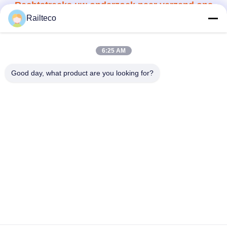
Bevestig nu
Railteco
6:25 AM
Good day, what product are you looking for?
Tel.：0086-512-82509751
E-mail：read@railteco.com
OVER ONS
Bedrijfprofiel
Fabrieksreis
Kwaliteitscontrole
Sitemap