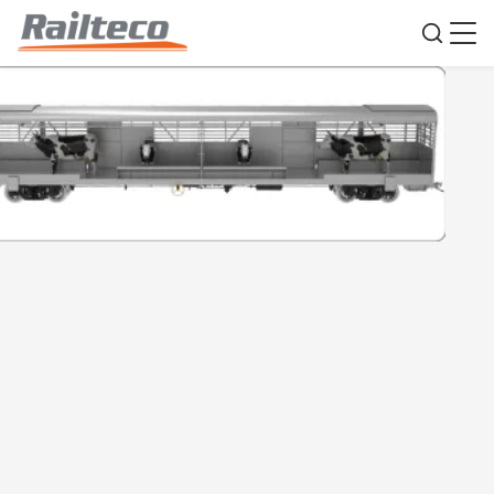
Overdekte goederenwagon voor vee,
dakgemonteerd gietijzeren
spoorweggoederenwagon
Plaats van herkomst:
China
Merknaam:
Railteco