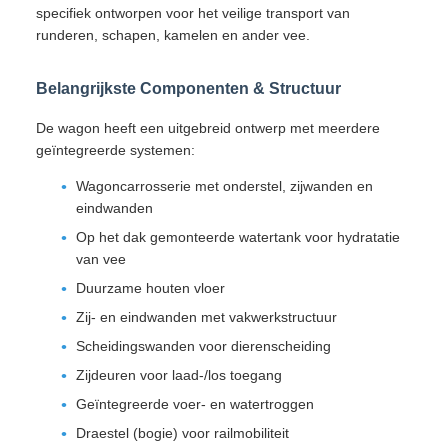
van vee
Duurzame houten vloer
Zij- en eindwanden met vakwerkstructuur
Scheidingswanden voor dierenscheiding
Zijdeuren voor laad-/los toegang
Geïntegreerde voer- en watertroggen
Draestel (bogie) voor railmobiliteit
Luchtrem systeem voor operationele veiligheid
Koppelingsbuffer apparaat voor treinverbinding
Technische Specificaties
Component
Specificatie
Spoorwijdte
1000mm
Koppelingssysteem
MCA-DA koppeling buffer apparaat (Juk 