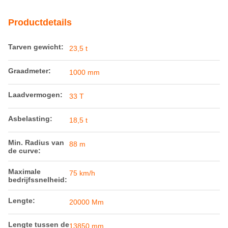
Min. Radius van
88 m
de curve:
Maximale
75 km/h
bedrijfssnelheid:
Lengte:
20000 Mm
Lengte tussen de
13850 mm
draaipunten van
de vrachtwagen:
Vloerhoogte
1104 mm
(onbeladen):
Koppelingshoogte
585mm
(onbelast):
Markeren:
Spoorgewoon goederenwagon voor vee
,
Spoorgewoon goederenwagon voor vee
,
Stahl-Eisenbahnwaggon