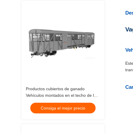
Des
Va
Veh
Est
tran
Car
Productos cubiertos de ganado
Vehículos montados en el techo de los
vagones de acero fundido Transporte
Consiga el mejor precio
ferroviario de mercancías