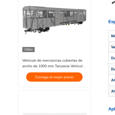
Esp
Mi
V
Vídeo
D
Vehículo de mercancías cubiertas de
ancho de 1000 mm Tanzania Vehículo
Du
de mercancías de acero
Consiga el mejor precio
Al
Al
Apl