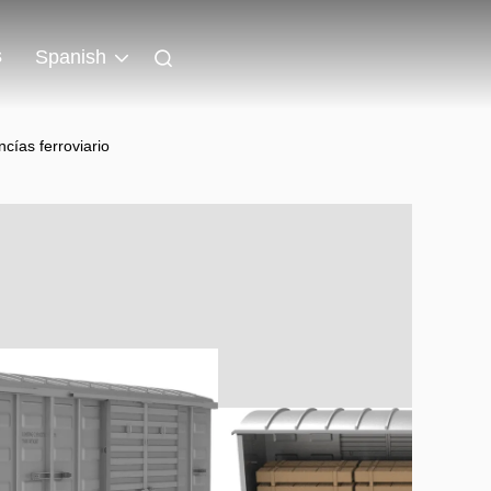
s
Spanish
ías ferroviario