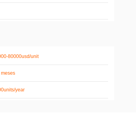
00-80000usd/unit
6 meses
0units/year