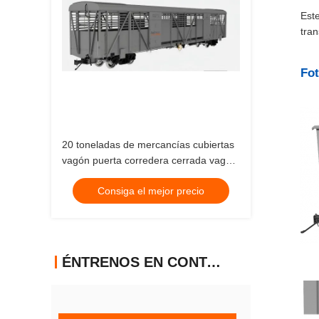
Est
tran
Fot
20 toneladas de mercancías cubiertas
vagón puerta corredera cerrada vagón
ferroviario de mercancías 3 metros
Consiga el mejor precio
ÉNTRENOS EN CONTACTO CON