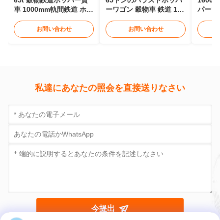
65t 穀物鉄道ホッパー貨
65トンのバラストホッパ
160
車 1000mm軌間鉄道 ホッ
ーワゴン 穀物車 鉄道 12 -
パーワ
パー車
15メートル
パー車
ター駆
お問い合わせ
お問い合わせ
私達にあなたの照会を直接送りなさい
今提出