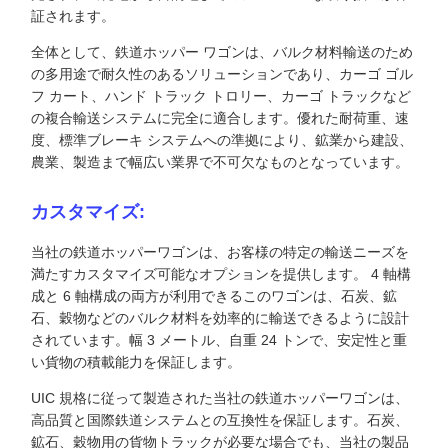
証されます。
全体として、鉄道ホッパー ワゴンは、バルク材料輸送のため
の多用途で耐久性のあるソリューションであり、カーゴ ゴル
フ カート、ハンド トラック トロリー、カーゴ トラックなど
の複合輸送システムに完全に適合します。優れた耐荷重、速
度、標準ブレーキ システムへの準拠により、鉱業から建設、
農業、製造まで幅広い業界で不可欠なものとなっています。
カスタマイズ:
当社の鉄道ホッパーワゴンは、お客様の特定の輸送ニーズを
満たすカスタマイズ可能なオプションを提供します。 4 軸構
成と 6 軸構成の両方が利用できるこのワゴンは、石炭、鉱
石、穀物などのバルク材料を効率的に輸送できるように設計
されています。幅 3 メートル、自重 24 トンで、安定性と重
い貨物の積載能力を保証します。
UIC 規格に従って製造された当社の鉄道ホッパーワゴンは、
高品質と国際鉄道システムとの互換性を保証します。石炭、
鉱石、穀物用の貨物トラックが必要な場合でも、当社の製品