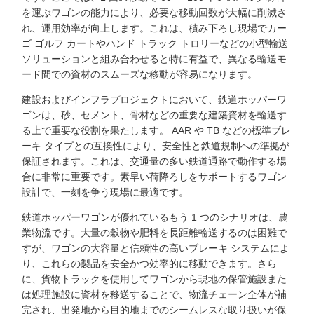
を運ぶワゴンの能力により、必要な移動回数が大幅に削減さ
れ、運用効率が向上します。これは、積み下ろし現場でカー
ゴ ゴルフ カートやハンド トラック トロリーなどの小型輸送
ソリューションと組み合わせると特に有益で、異なる輸送モ
ード間での資材のスムーズな移動が容易になります。
建設およびインフラプロジェクトにおいて、鉄道ホッパーワ
ゴンは、砂、セメント、骨材などの重要な建築資材を輸送す
る上で重要な役割を果たします。 AAR や TB などの標準ブレ
ーキ タイプとの互換性により、安全性と鉄道規制への準拠が
保証されます。これは、交通量の多い鉄道通路で動作する場
合に非常に重要です。素早い荷降ろしをサポートするワゴン
設計で、一刻を争う現場に最適です。
鉄道ホッパーワゴンが優れているもう 1 つのシナリオは、農
業物流です。大量の穀物や肥料を長距離輸送するのは困難で
すが、ワゴンの大容量と信頼性の高いブレーキ システムによ
り、これらの製品を安全かつ効率的に移動できます。さら
に、貨物トラックを使用してワゴンから現地の保管施設また
は処理施設に資材を移送することで、物流チェーン全体が補
完され、出発地から目的地までのシームレスな取り扱いが保