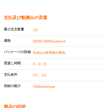
支払及び船積みの言葉
最小注文数量
1台
価格
50000-80000usd/unit
パッケージの詳細
Railteco標準輸出梱包
受渡し時間
3～6ヶ月
支払条件
T/T、L/C
供給の能力
1000units/year
製品の説明