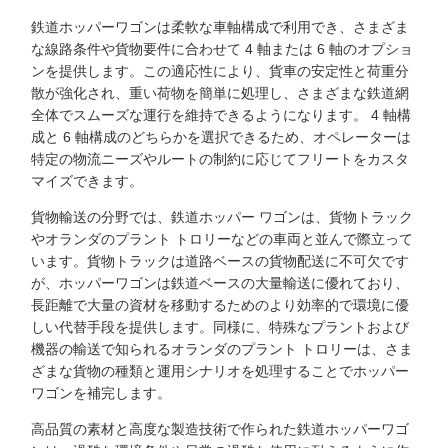
鉄道ホッパーワゴンは柔軟な車軸構成で利用でき、さまざま
な線路条件や貨物要件に合わせて 4 軸または 6 軸のオプショ
ンを提供します。この適応性により、貨車の安定性と荷重分
散が強化され、重い荷物を簡単に処理し、さまざまな鉄道網
全体でスムーズな運行を維持できるようになります。 4 軸構
成と 6 軸構成のどちらかを選択できるため、オペレーターは
特定の物流ニーズやルートの制約に応じてフリートをカスタ
マイズできます。
貨物輸送の分野では、鉄道ホッパー ワゴンは、貨物トラック
やオランダのプラント トロリーなどの車両と並んで際立って
います。貨物トラックは道路ベースの貨物配送に不可欠です
が、ホッパーワゴンは鉄道ベースの大量輸送に優れており、
長距離で大量の資材を移動するためのより効率的で環境に優
しい代替手段を提供します。同様に、特殊なプラントおよび
機器の輸送で知られるオランダのプラント トロリーは、さま
ざまな貨物の種類と運用シナリオを処理することでホッパー
ワゴンを補完します。
高品質の素材と高度な製造技術で作られた鉄道ホッパーワゴ