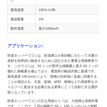
ジ
最高速度
100キロ/時
風袋重量
24t
動作速度
最大100km/h
アプリケーション:
鉄道ホッパーワゴンは、鉄道網上の長距離にわたって大量の
資材を効率的に輸送するために設計された重要な貨物車両で
す。このワゴンは、50 トンの堅牢な積載量と最大 60 トンの
優れた積載量を備えており、重負荷の輸送作業に最適です。
最高速度 100 km/h により、貨物が目的地に迅速に到着する
ことが保証され、石炭、鉱物、砂利、穀物などの原材料をタ
イムリーに配送する必要がある業界にとって信頼できる選択
肢となっています。
鉄道ホッパーワゴンの主な用途の 1 つは、大規模な採掘作業
です。ここでは、1 回の移動で 60 ～ 100 トンのバルク材料