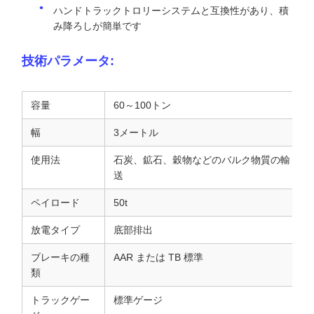
ハンドトラックトロリーシステムと互換性があり、積
み降ろしが簡単です
技術パラメータ:
容量
60～100トン
幅
3メートル
使用法
石炭、鉱石、穀物などのバルク物質の輸
送
ペイロード
50t
放電タイプ
底部排出
ブレーキの種
AAR または TB 標準
類
トラックゲー
標準ゲージ