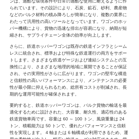
ンは、過酷な環境条件や日常の過酷な使用に耐えるように作
られています。その設計により、石炭、鉱石、砂利、農産物
などのバルク材料の積み降ろしが簡単になり、複数の業界に
わたって汎用性の高いツールとなっています。ワゴンのホッ
パー機構により、貨物の迅速な排出が容易になり、納期が短
縮され、サプライチェーン全体の効率が向上します。
さらに、鉄道ホッパーワゴンは既存の鉄道インフラとシーム
レスに統合され、標準および特殊な鉄道運行の両方をサポー
トします。さまざまな鉄道ゲージおよび連結システムとの互
換性により、さまざまな地理的地域に展開できることが保証
され、その実用性がさらに広がります。ワゴンの堅牢な構造
と信頼性の高いパフォーマンスにより、メンテナンスの必要
性が最小限に抑えられるため、総所有コストが削減され、長
期的な運用可能性が確保されます。
要約すると、鉄道ホッパーワゴンは、バルク貨物の輸送を最
適化するために設計された、大容量、耐久性、適応性のある
鉄道貨物車両です。容量は 60 ～ 100 トン、風袋重量は 24
トン、積載能力は 50 トンで、優れたパフォーマンスと信頼
性を実現します。 4 軸または 6 軸構成が利用できるため、運