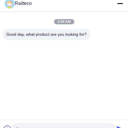
Railteco
2:00 AM
Good day, what product are you looking for?
Tel：0086-512-82509751
メール：read@railteco.com
会社情報
企業紹介
生産現場
品質管理
地図
プライバシーポリシー規約
中国の良質 鉄道平貨車 メーカー。Copyright©