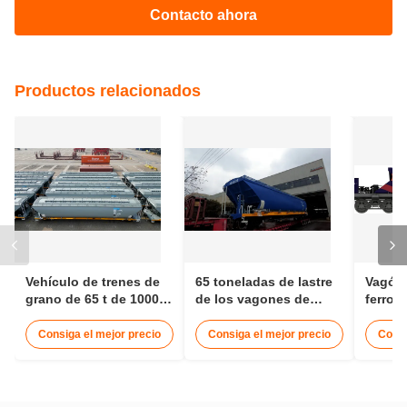
Contacto ahora
Productos relacionados
Vehículo de trenes de
65 toneladas de lastre
Vagón 
grano de 65 t de 1000
de los vagones de
ferroca
mm de ancho de vía
carga de grano
1600 m
ferroviaria
ferrocarril 12 - 15
de bal
Consiga el mejor precio
Consiga el mejor precio
Consi
metros
ferroca