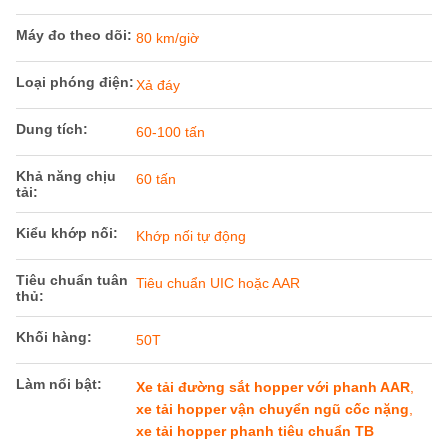
Máy đo theo dõi:
80 km/giờ
Loại phóng điện:
Xả đáy
Dung tích:
60-100 tấn
Khả năng chịu
60 tấn
tải:
Kiểu khớp nối:
Khớp nối tự động
Tiêu chuẩn tuân
Tiêu chuẩn UIC hoặc AAR
thủ:
Khối hàng:
50T
Làm nổi bật:
Xe tải đường sắt hopper với phanh AAR
,
xe tải hopper vận chuyển ngũ cốc nặng
,
xe tải hopper phanh tiêu chuẩn TB