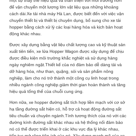
một sự thay thế hiệu quả và thân thiện với môi trường hơn
để vận chuyển một lượng lớn vật liệu qua những khoảng
cách dài.Xe tải nhà máy Hà Lan, được biết đến với việc vận
chuyển thiết bị và thiết bị chuyên dụng, bổ sung cho xe tải
hopper bằng cách xử lý các loại hàng hóa và kịch bản hoạt
động khác nhau.
Được xây dựng bằng vật liệu chất lượng cao và kỹ thuật sản
xuất tiên tiến, xe lửa Hopper Wagon được xây dựng để chịu
được điều kiện môi trường khắc nghiệt và sử dụng hàng
ngày nghiêm ngặt.Thiết kế của nó đảm bảo dễ dàng tải và
dỡ hàng hóa, như than, quặng, sỏi và sản phẩm nông
nghiệp, làm cho nó trở thành một công cụ linh hoạt trong
nhiều ngành công nghiệp.giảm thời gian hoàn thành và tăng
hiệu quả tổng thể của chuỗi cung ứng.
Hơn nữa, xe hopper đường sắt tích hợp liền mạch với cơ sở
hạ tầng đường sắt hiện có, hỗ trợ cả hoạt động đường sắt
tiêu chuẩn và chuyên ngành.Tính tương thích của nó với các
đường kính đường sắt khác nhau và hệ thống nối đảm bảo
nó có thể được triển khai ở các khu vực địa lý khác nhau,
tiếp tục mở rộng tiện ích của nó. Xây dựng mạnh mẽ của xe