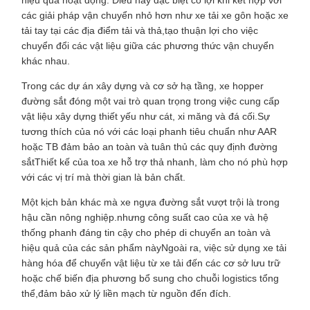
hiệu quả hoạt động. Điều này đặc biệt có lợi khi kết hợp với
các giải pháp vận chuyển nhỏ hơn như xe tải xe gôn hoặc xe
tải tay tại các địa điểm tải và thả,tạo thuận lợi cho việc
chuyển đổi các vật liệu giữa các phương thức vận chuyển
khác nhau.
Trong các dự án xây dựng và cơ sở hạ tầng, xe hopper
đường sắt đóng một vai trò quan trọng trong việc cung cấp
vật liệu xây dựng thiết yếu như cát, xi măng và đá cối.Sự
tương thích của nó với các loại phanh tiêu chuẩn như AAR
hoặc TB đảm bảo an toàn và tuân thủ các quy định đường
sắtThiết kế của toa xe hỗ trợ thả nhanh, làm cho nó phù hợp
với các vị trí mà thời gian là bản chất.
Một kịch bản khác mà xe ngựa đường sắt vượt trội là trong
hậu cần nông nghiệp.nhưng công suất cao của xe và hệ
thống phanh đáng tin cậy cho phép di chuyển an toàn và
hiệu quả của các sản phẩm nàyNgoài ra, việc sử dụng xe tải
hàng hóa để chuyển vật liệu từ xe tải đến các cơ sở lưu trữ
hoặc chế biến địa phương bổ sung cho chuỗi logistics tổng
thể,đảm bảo xử lý liền mạch từ nguồn đến đích.