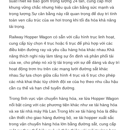
suấtThiết kế bao gồm trọng lượng 24 tấn, cung cấp một
khung vững chắc nhưng hiệu quả cân bằng sức mạnh và
trọng lượng.Sự cân bằng này rất quan trọng để duy trì tính
toàn vẹn cấu trúc của xe hơi trong khi tối đa hóa khả năng
tải trọng.
Railway Hopper Wagon có sẵn với cấu hình trục linh hoạt,
cung cấp tùy chọn 4 trục hoặc 6 trục để phù hợp với các
điều kiện đường ray và yêu cầu hàng hóa khác nhau.Khả
năng thích nghi này làm tăng sự ổn định và phân phối tải
của xe, cho phép nó xử lý tải trọng với sự dễ dàng và duy trì
hoạt động trơn tru trên các mạng lưới đường sắt khác
nhau.Sự lựa chọn giữa cấu hình 4 trục và 6 trục cho phép
các nhà khai thác tùy chỉnh đội xe của họ theo nhu cầu hậu
cần cụ thể và hạn chế tuyến đường.
Trong lĩnh vực vận chuyển hàng hóa, xe lửa Hopper Wagon
nổi bật cùng với các phương tiện khác như xe tải hàng hóa
và xe tải nhà máy Hà Lan.Trong khi xe tải hàng hóa là điều
cần thiết cho giao hàng đường bộ, xe tải hopper xuất sắc
trong vận chuyển hàng hóa lớn bằng đường sắt, cung cấp