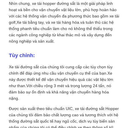
Nhìn chung, xe tải hopper đường sắt là một giải pháp linh
hoạt và bền cho vận chuyển vật liệu lớn, phù hợp hoàn hảo
với các hệ thống vận chuyển đa phương thức bao gồm xe tải
golf,Xe tải bằng tay, và xe tải hàng hóa.và tuân thủ các hệ
thống phanh tiêu chuẩn làm cho nó không thể thiếu trong
các ngành công nghiệp từ khai thác mỏ và xây dựng đến
nông nghiệp và sản xuất.
Tùy chỉnh:
Xe tải đường sắt của chúng tôi cung cấp các tùy chọn tùy
chỉnh để đáp ứng nhu cầu vận chuyển cụ thể của bạn.Xe
này được thiết kế để vận chuyển hiệu quả các vật liệu lớn
như than.Với chiều rộng 3 mét và trọng lượng 24 tấn, nó
đảm bảo sự ổn định và khả năng vận chuyển hàng hóa
nặng.
Được sản xuất theo tiêu chuẩn UIC, xe tải đường sắt Hopper
của chúng tôi đảm bảo chất lượng cao và tương thích với hệ
thống đường sắt quốc tế.hay ngũ cốc, dịch vụ tùy biến sản
phẩm của chúng tôi có thể điều chỉnh xe theo thông số kỹ