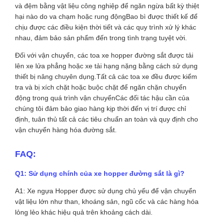
và đệm bằng vật liệu công nghiệp để ngăn ngừa bất kỳ thiệt
hại nào do va chạm hoặc rung độngBao bì được thiết kế để
chịu được các điều kiện thời tiết và các quy trình xử lý khác
nhau, đảm bảo sản phẩm đến trong tình trạng tuyệt vời.
Đối với vận chuyển, các toa xe hopper đường sắt được tải
lên xe lửa phẳng hoặc xe tải hạng nặng bằng cách sử dụng
thiết bị nâng chuyên dụng.Tất cả các toa xe đều được kiểm
tra và bị xích chặt hoặc buộc chặt để ngăn chặn chuyển
động trong quá trình vận chuyểnCác đối tác hậu cần của
chúng tôi đảm bảo giao hàng kịp thời đến vị trí được chỉ
định, tuân thủ tất cả các tiêu chuẩn an toàn và quy định cho
vận chuyển hàng hóa đường sắt.
FAQ:
Q1: Sử dụng chính của xe hopper đường sắt là gì?
A1: Xe ngựa Hopper được sử dụng chủ yếu để vận chuyển
vật liệu lớn như than, khoáng sản, ngũ cốc và các hàng hóa
lỏng lẻo khác hiệu quả trên khoảng cách dài.