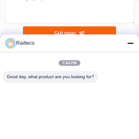
Gửi ngay
Railteco
7:44 PM
Good day, what product are you looking for?
Điện thoại：0086-512-82509751
E-mail：read@railteco.com
VỀ CHÚNG TÔI
Hồ sơ công ty
Chuyến tham quan nhà máy