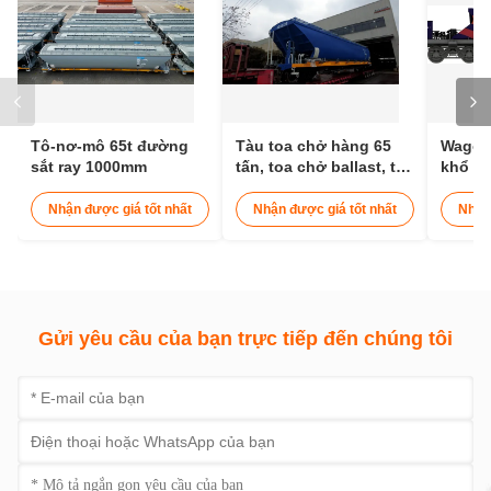
Tô-nơ-mô 65t đường
Tàu toa chở hàng 65
Wagon
sắt ray 1000mm
tấn, toa chở ballast, toa
khổ 16
chở ngũ cốc, đường
chở đá
sắt 12 - 15 mét
đường
Nhận được giá tốt nhất
Nhận được giá tốt nhất
Nhận
máy k
Gửi yêu cầu của bạn trực tiếp đến chúng tôi