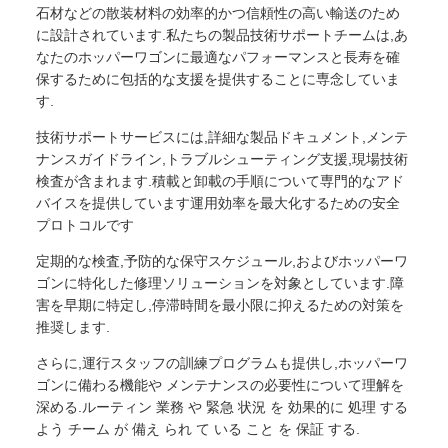
石材などの散装材料の効率的かつ信頼性の高い輸送のため
に設計されています.私たちの製品技術サポートチームは,あ
なたのホッパーワゴンに最適なパフォーマンスと長寿を確
保するために包括的な支援を提供することに専念していま
す.
技術サポートサービスには,詳細な製品ドキュメント,メンテ
ナンスガイドライン,トラブルシューティング支援,現場技術
検査が含まれます.積載と卸載の手順について専門的なアド
バイスを提供しています運用効率を最大化するための安全
プロトコルです
定期的な検査,予防的な保守スケジュール,およびホッパーワ
ゴンに特化した修理ソリューションを対象としています.障
害を早期に特定し,停滞時間を最小限に抑えるための対策を
推奨します.
さらに,運行スタッフの訓練プログラムも提供し,ホッパーワ
ゴンに備わる機能や メンテナンスの必要性について理解を
深める.ルーティン 業務 や 緊急 状況 を 効果的に 処理 する
よう チーム が 備え られ て いる こと を 保証 する.