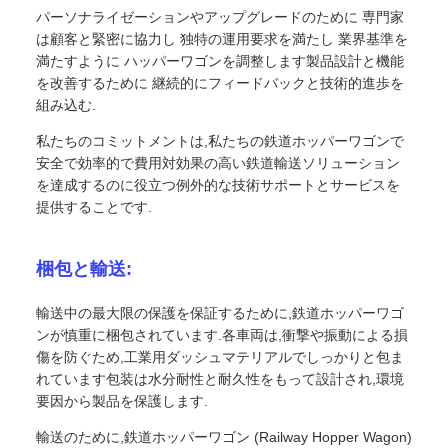
パーソナライゼーションやアップグレードのために 専門家
は顧客と緊密に協力し 独特の運用要求を満たし 業界基準を
満たすように ハッパーワゴンを調整します製品設計と機能
を改善するために 継続的にフィードバックと技術的進歩を
組み込む.
私たちのコミットメントは,私たちの鉄道ホッパーワゴンで
安全で効率的で費用対効果の高い鉄道輸送ソリューション
を達成するのに役立つ例外的な技術サポートとサービスを
提供することです.
梱包と輸送:
輸送中の最大限の保護を保証するために,鉄道ホッパーワゴ
ンが慎重に梱包されています.各車両は,衝撃や振動による損
傷を防ぐため,工業用ダッシュマテリアルでしっかりと包ま
れています包装は水分耐性と耐久性をもって設計され,環境
要因から製品を保護します.
輸送のために,鉄道ホッパーワゴン (Railway Hopper Wagon)