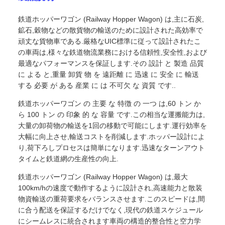
鉄道ホッパーワゴン (Railway Hopper Wagon) は,主に石炭,
鉱石,穀物などの散貨物の輸送のために設計された高効率で
頑丈な貨物車である.厳格なUIC標準に従って設計されたこ
の車両は,様々な鉄道物流業務における信頼性,安全性,および
最適なパフォーマンスを保証します.その 設計 と 製造 品質
に よる と,重量 卸貨 物 を 遠距離 に 迅速 に 安全 に 輸送
する 必要 が ある 産業 に は 不可欠 な 資質 です..
鉄道ホッパーワゴン の 主要 な 特徴 の 一つ は,60 トン か
ら 100 トン の 印象 的 な 容量 です.この相当な運搬能力は,
大量の卸荷物の輸送を1回の移動で可能にします.運行効率を
大幅に向上させ,輸送コストを削減します.ホッパー設計によ
り,荷下ろしプロセスは簡単になります.迅速なターンアウト
タイムと鉄道網の生産性の向上.
鉄道ホッパーワゴン (Railway Hopper Wagon) は,最大
100km/hの速度で動作するように設計され,高速能力と散装
物資輸送の重荷要求をバランスさせます.このスピードは,間
に合う配送を保証するだけでなく,現代の鉄道スケジュール
にシームレスに統合されます車両の構造的整合性と空力学