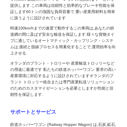
提供します.この車両は信頼性と効率的なブレーキ性能を保
証します60トンの強固な負荷容量で 重い産業用材料を簡単
に扱うように設計されています
時速100km/hまでの速度で動作するこの車両は,あなたの鉄
道網の間に及ばず安全な輸送を保証します.様々な貨物タイ
プに適しているオートマティック・カップリング・システ
ムは,接続と脱線プロセスを簡素化することで,運用効率を向
上させる.
オランダのプラント・トロリーや 産業輸送トロッリーなど
の用途に最適です 私たちの鉄道ホッパーワゴン 要求の高い
産業環境に対応するように設計されていますオランダのプ
ラント トロッリー統合または専門産業転送ソリューション
のためのカスタマイゼーションを必要としますか性能と信
頼性を保証します.
サポートとサービス
鉄道ホッパーワゴン (Railway Hopper Wagon) は,石炭,鉱石,