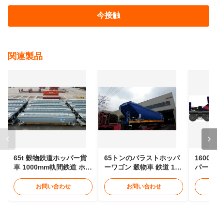
今接触
関連製品
65t 穀物鉄道ホッパー貨
65トンのバラストホッパ
160
車 1000mm軌間鉄道 ホッ
ーワゴン 穀物車 鉄道 12 -
パーワ
パー車
15メートル
パー車
ター駆
お問い合わせ
お問い合わせ