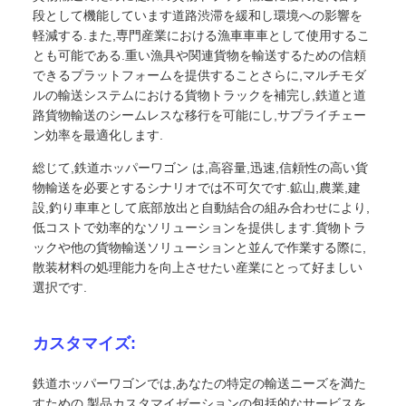
段として機能しています道路渋滞を緩和し環境への影響を
軽減する.また,専門産業における漁車車車として使用するこ
とも可能である.重い漁具や関連貨物を輸送するための信頼
できるプラットフォームを提供することさらに,マルチモダ
ルの輸送システムにおける貨物トラックを補完し,鉄道と道
路貨物輸送のシームレスな移行を可能にし,サプライチェー
ン効率を最適化します.
総じて,鉄道ホッパーワゴン は,高容量,迅速,信頼性の高い貨
物輸送を必要とするシナリオでは不可欠です.鉱山,農業,建
設,釣り車車として底部放出と自動結合の組み合わせにより,
低コストで効率的なソリューションを提供します.貨物トラ
ックや他の貨物輸送ソリューションと並んで作業する際に,
散装材料の処理能力を向上させたい産業にとって好ましい
選択です.
カスタマイズ:
鉄道ホッパーワゴンでは,あなたの特定の輸送ニーズを満た
すための 製品カスタマイゼーションの包括的なサービスを