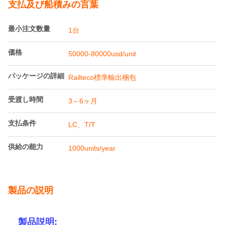
支払及び船積みの言葉
最小注文数量
1台
価格
50000-80000usd/unit
パッケージの詳細
Railteco標準輸出梱包
受渡し時間
3～6ヶ月
支払条件
LC、T/T
供給の能力
1000units/year
製品の説明
製品説明: