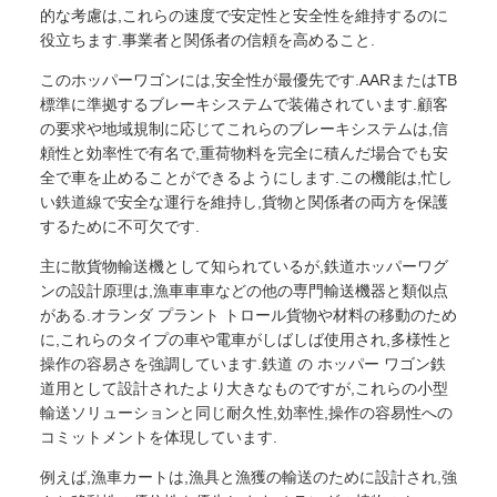
的な考慮は,これらの速度で安定性と安全性を維持するのに
役立ちます.事業者と関係者の信頼を高めること.
このホッパーワゴンには,安全性が最優先です.AARまたはTB
標準に準拠するブレーキシステムで装備されています.顧客
の要求や地域規制に応じてこれらのブレーキシステムは,信
頼性と効率性で有名で,重荷物料を完全に積んだ場合でも安
全で車を止めることができるようにします.この機能は,忙し
い鉄道線で安全な運行を維持し,貨物と関係者の両方を保護
するために不可欠です.
主に散貨物輸送機として知られているが,鉄道ホッパーワグ
ンの設計原理は,漁車車車などの他の専門輸送機器と類似点
がある.オランダ プラント トロール貨物や材料の移動のため
に,これらのタイプの車や電車がしばしば使用され,多様性と
操作の容易さを強調しています.鉄道 の ホッパー ワゴン鉄
道用として設計されたより大きなものですが,これらの小型
輸送ソリューションと同じ耐久性,効率性,操作の容易性への
コミットメントを体現しています.
例えば,漁車カートは,漁具と漁獲の輸送のために設計され,強