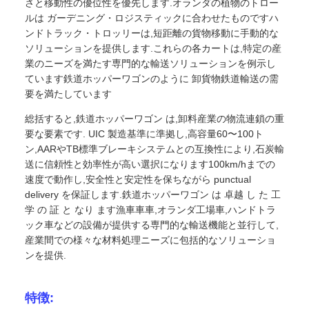
さと移動性の優位性を優先します.オランダの植物のトロー
ルは ガーデニング・ロジスティックに合わせたものですハ
ンドトラック・トロッリーは,短距離の貨物移動に手動的な
ソリューションを提供します.これらの各カートは,特定の産
業のニーズを満たす専門的な輸送ソリューションを例示し
ています鉄道ホッパーワゴンのように 卸貨物鉄道輸送の需
要を満たしています
総括すると,鉄道ホッパーワゴン は,卸料産業の物流連鎖の重
要な要素です. UIC 製造基準に準拠し,高容量60〜100ト
ン,AARやTB標準ブレーキシステムとの互換性により,石炭輸
送に信頼性と効率性が高い選択になります100km/hまでの
速度で動作し,安全性と安定性を保ちながら punctual
delivery を保証します.鉄道ホッパーワゴン は 卓越 し た 工
学 の 証 と なり ます漁車車車,オランダ工場車,ハンドトラ
ック車などの設備が提供する専門的な輸送機能と並行して,
産業間での様々な材料処理ニーズに包括的なソリューショ
ンを提供.
特徴: