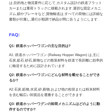
は,目的地と物流要件に応じて,カスタム設計の鉄道フラット
カーまたは重荷トラックに積載されます.適切な固定メカニ
ズム,鎖やブレーキなど,貨物輸送は,すべての荷物には詳細な
書類が付属し,通行が順調で納品が間に合うようにします.
FAQ:
Q1: 鉄道ホッパーワゴンの主な目的は?
A1: 鉄道ホッパーワゴン (Railway Hopper Wagon) は,主に
石炭,鉱石,砂石,穀物などの散装材料を鉄道で長距離に効率的
に輸送するために設計されています.
Q2: 鉄道ホッパーワゴンにどんな材料を載せることができ
るか?
A2:石炭,鉱物,水泥,砂,穀物,および他の粒状または粉末材料
を含む幅広い卸貨品を運搬することができます.
Q3: 鉄道ホッパーワグンの卸荷メカニズムはどのように動
作するのですか?