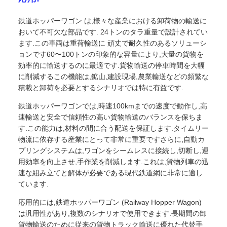
鉄道ホッパーワゴン は,様々な産業における卸荷物の輸送に
おいて不可欠な部品です. 24トンのタラ重量で設計されてい
ます.この車両は重荷輸送に 頑丈で耐久性のあるソリューシ
ョンです60〜100トンの印象的な容量により,大量の貨物を
効率的に輸送するのに最適です.貨物輸送の停車時間を大幅
に削減するこの機能は,鉱山,建設現場,農業輸送などの頻繁な
積載と卸荷を必要とするシナリオでは特に有益です.
鉄道ホッパーワゴンでは,時速100kmまでの速度で動作し,高
速輸送と安全で信頼性の高い貨物輸送のバランスを保ちま
す.この能力は,材料の間に合う配送を保証します.タイムリー
物流に依存する産業にとって非常に重要ですさらに,自動カ
プリングシステムは,ワゴンをシームレスに接続し,切断し,運
用効率を向上させ,手作業を削減します.これは,貨物列車の迅
速な組み立てと解体が必要である現代鉄道網に非常に適し
ています.
応用的には,鉄道ホッパーワゴン (Railway Hopper Wagon)
は汎用性があり,複数のシナリオで使用できます.長期間の卸
貨物輸送のために従来の貨物トラック輸送に優れた代替手