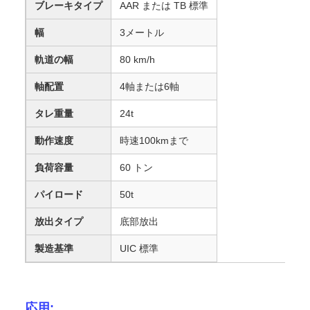
ブレーキタイプ
AAR または TB 標準
幅
3メートル
軌道の幅
80 km/h
軸配置
4軸または6軸
タレ重量
24t
動作速度
時速100kmまで
負荷容量
60 トン
パイロード
50t
放出タイプ
底部放出
製造基準
UIC 標準
応用: