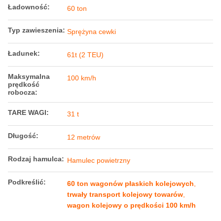
Ładowność:
60 ton
Typ zawieszenia:
Sprężyna cewki
Ładunek:
61t (2 TEU)
Maksymalna
100 km/h
prędkość
robocza:
TARE WAGI:
31 t
Długość:
12 metrów
Rodzaj hamulca:
Hamulec powietrzny
Podkreślić:
60 ton wagonów płaskich kolejowych
,
trwały transport kolejowy towarów
,
wagon kolejowy o prędkości 100 km/h