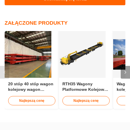
ZAŁĄCZONE PRODUKTY
20 stóp 40 stóp wagon
RTH35 Wagony
Wagon
kolejowy wagon
Platformowe Kolejowe
kolejo
kontenerowy 30t
o Rozstawie Szyn
ładun
1435mm do Transportu
Lekki
Najlepszą cenę
Najlepszą cenę
N
Szyn 25m
konte