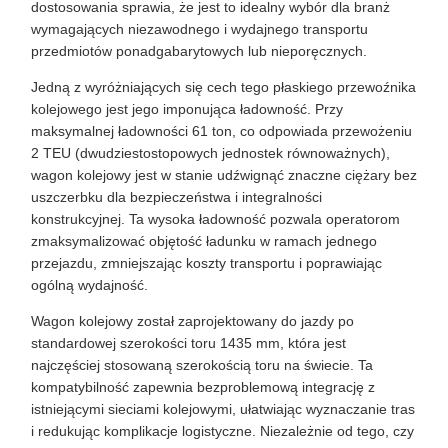
dostosowania sprawia, że ​​jest to idealny wybór dla branż
wymagających niezawodnego i wydajnego transportu
przedmiotów ponadgabarytowych lub nieporęcznych.
Jedną z wyróżniających się cech tego płaskiego przewoźnika
kolejowego jest jego imponująca ładowność. Przy
maksymalnej ładowności 61 ton, co odpowiada przewożeniu
2 TEU (dwudziestostopowych jednostek równoważnych),
wagon kolejowy jest w stanie udźwignąć znaczne ciężary bez
uszczerbku dla bezpieczeństwa i integralności
konstrukcyjnej. Ta wysoka ładowność pozwala operatorom
zmaksymalizować objętość ładunku w ramach jednego
przejazdu, zmniejszając koszty transportu i poprawiając
ogólną wydajność.
Wagon kolejowy został zaprojektowany do jazdy po
standardowej szerokości toru 1435 mm, która jest
najczęściej stosowaną szerokością toru na świecie. Ta
kompatybilność zapewnia bezproblemową integrację z
istniejącymi sieciami kolejowymi, ułatwiając wyznaczanie tras
i redukując komplikacje logistyczne. Niezależnie od tego, czy