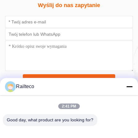
Wyślij do nas zapytanie
Wyślij teraz
Railteco
2:41 PM
Good day, what product are you looking for?
Tel.：0086-512-82509751
E-mail：read@railteco.com