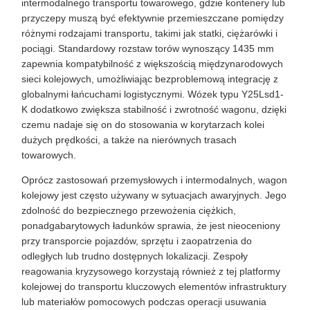
intermodalnego transportu towarowego, gdzie kontenery lub
przyczepy muszą być efektywnie przemieszczane pomiędzy
różnymi rodzajami transportu, takimi jak statki, ciężarówki i
pociągi. Standardowy rozstaw torów wynoszący 1435 mm
zapewnia kompatybilność z większością międzynarodowych
sieci kolejowych, umożliwiając bezproblemową integrację z
globalnymi łańcuchami logistycznymi. Wózek typu Y25Lsd1-
K dodatkowo zwiększa stabilność i zwrotność wagonu, dzięki
czemu nadaje się on do stosowania w korytarzach kolei
dużych prędkości, a także na nierównych trasach
towarowych.
Oprócz zastosowań przemysłowych i intermodalnych, wagon
kolejowy jest często używany w sytuacjach awaryjnych. Jego
zdolność do bezpiecznego przewożenia ciężkich,
ponadgabarytowych ładunków sprawia, że ​​jest nieoceniony
przy transporcie pojazdów, sprzętu i zaopatrzenia do
odległych lub trudno dostępnych lokalizacji. Zespoły
reagowania kryzysowego korzystają również z tej platformy
kolejowej do transportu kluczowych elementów infrastruktury
lub materiałów pomocowych podczas operacji usuwania