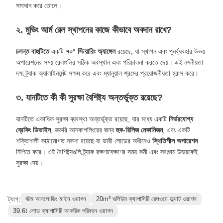
চমৎকার সুরক্ষা সুরক্ষা
স্থিতিশীল এবং নির্ভরযোগ্য অপারেশন
প্রায়শই জিজ্ঞাসিত প্রশ্নাবলী
১. এই ট্র্যাক-লেয়িং ভেহিকেলের প্রধান কাজগুলি কী কী?
এই যানটি
দ্বৈত-উদ্দেশ্যমূলক রেল ট্র্যাক রক্ষণাবেক্ষণের
জন্য ডিজাইন করা হয়েছে: এটি
ট্র্যাক নির্মাণের সময়
নতুন রেল স্থাপন
করতে পারে এবং ট্র্যাক নবায়নের সময়
পুরানো রেল
পুনর্ব্যবহার
করতে পারে, যা এটিকে রেল অবকাঠামো ব্যবস্থাপনার জন্য একটি সাশ্রয়ী
সমাধান করে তোলে।
২. মুভিং আর্ম রেল স্থাপনের কাজে কীভাবে অবদান রাখে?
চলন্ত বাহুটিতে
একটি
৭০° স্টিয়ারিং অ্যাঙ্গেল
রয়েছে, যা স্থাপন এবং পুনর্ব্যবহার উভয়
অপারেশনের সময় রেলগুলির সঠিক অবস্থান এবং পরিচালনা করতে দেয়। এই নমনীয়তা