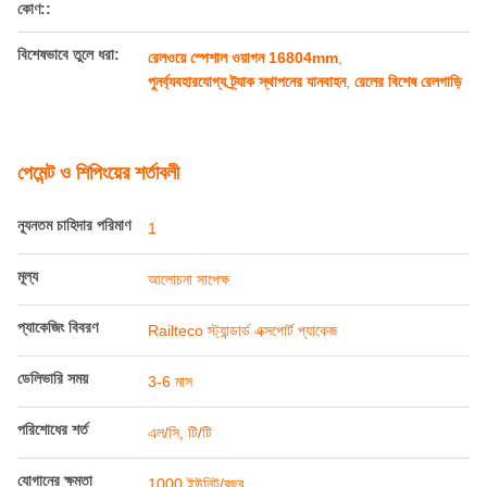
পণ্যের বিবরণ
প্রস্থ::
3099 মিমি
দৈর্ঘ্য::
১৬৮০৪ মিমি
কাপলার কেন্দ্রের উচ্চতা::
876 মিমি
গেজ:
1435 মিমি
কড়তা ওজন::
≤40t
চলমান আর্ম স্টিয়ারিং
70°
কোণ::
বিশেষভাবে তুলে ধরা:
রেলওয়ে স্পেশাল ওয়াগন 16804mm
,
পুনর্ব্যবহারযোগ্য ট্র্যাক স্থাপনের যানবাহন
,
রেলের বিশেষ রেলগাড়ি