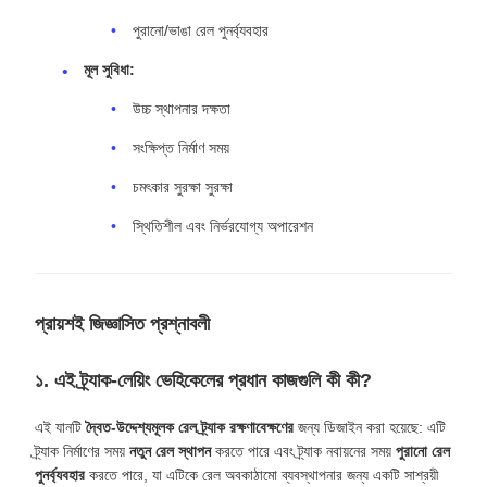
প্রস্থ:
৩০৯৯ মিমি
দৈর্ঘ্য:
১৬৮০৪ মিমি
কোর প্লেটের কেন্দ্র দূরত্ব:
১১৬০২ মিমি
কাপলার কেন্দ্রের উচ্চতা:
৮৭৬ মিমি
প্রধান উপাদান ও সুবিধা
কোর উপাদান:
বগি, গাড়ির বডি, চলন্ত বাহু, ড্রাইভ রোলার মেকানিজম,
ব্রেকিং ডিভাইস এবং হুক-রিলিজ ডিভাইস
প্রাথমিক কার্যাবলী:
নতুন রেল ট্র্যাক স্থাপন
পুরানো/ভাঙা রেল পুনর্ব্যবহার
মূল সুবিধা:
উচ্চ স্থাপনার দক্ষতা
সংক্ষিপ্ত নির্মাণ সময়