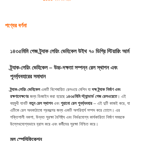
পেমেন্ট ও শিপিংয়ের শর্তাবলী
ন্যূনতম চাহিদার পরিমাণ
1
মূল্য
আলোচনা সাপেক্ষ
প্যাকেজিং বিবরণ
Railteco স্ট্যান্ডার্ড এক্সপোর্ট প্যাকেজ
ডেলিভারি সময়
3-6 মাস
পরিশোধের শর্ত
এল/সি, টি/টি
যোগানের ক্ষমতা
1000 ইউনিট/বছর
পণ্যের বর্ণনা