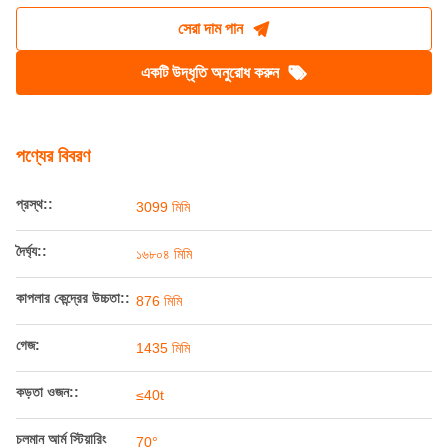
রেলওয়ে স্পেশাল ওয়াগন 16804 মিমি পুনর্ব্যবহারযোগ্য ট্র্যাক
স্থাপন যানবাহন
উৎপত্তি স্থল:
চীন
পরিচিতিমুলক নাম:
Railteco
মডেল নম্বার:
ট্র্যাক-লেইং
সেরা দাম পান
একটি উদ্ধৃতি অনুরোধ করুন