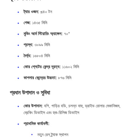
১৪৩৫মিমি গেজ ট্র্যাক লেয়িং ভেহিকেল উইথ ৭০ ডিগ্রি স্টিয়ারিং আর্ম
ট্র্যাক-লেয়িং ভেহিকেল – উচ্চ-দক্ষতা সম্পন্ন রেল স্থাপন এবং
পুনর্ব্যবহারের সমাধান
ট্র্যাক-লেয়িং ভেহিকেল
একটি বিশেষায়িত রেলওয়ে মেশিন যা
দক্ষ ট্র্যাক নির্মাণ এবং
রক্ষণাবেক্ষণের
জন্য ডিজাইন করা হয়েছে
১৪৩৫মিমি স্ট্যান্ডার্ড গেজ রেলওয়েতে
। এই
বহুমুখী যানটি
নতুন রেল স্থাপন
এবং
পুরানো রেল পুনর্ব্যবহার
– এই দুটি কাজই করে, যা
এটিকে রেল অবকাঠামো প্রকল্পের জন্য একটি অপরিহার্য সম্পদ করে তোলে। এর
শক্তিশালী নকশা, উন্নত সুরক্ষা বৈশিষ্ট্য এবং নির্ভরযোগ্য কার্যকারিতা নির্মাণ সময়কে
উল্লেখযোগ্যভাবে হ্রাস করে এবং কর্মীদের সুরক্ষা নিশ্চিত করে।
মূল স্পেসিফিকেশন
ট্যার ওজন:
≤৪০ টন
গেজ:
১৪৩৫ মিমি
মুভিং আর্ম স্টিয়ারিং অ্যাঙ্গেল:
৭০°