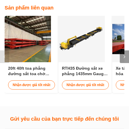
Sản phẩm liên quan
20ft 40ft toa phẳng
RTH35 Đường sắt xe
Xe tải
đường sắt toa chở
phẳng 1435mm Gauge
hóa đ
container đường sắt
vận chuyển 25m xe lửa
tải co
30t
Nhận được giá tốt nhất
Nhận được giá tốt nhất
Nhận
Gửi yêu cầu của bạn trực tiếp đến chúng tôi