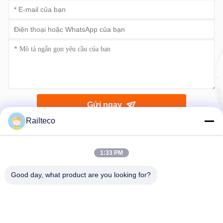
Gửi ngay
Railteco
1:33 PM
Good day, what product are you looking for?
Điện thoại：0086-512-82509751
E-mail：read@railteco.com