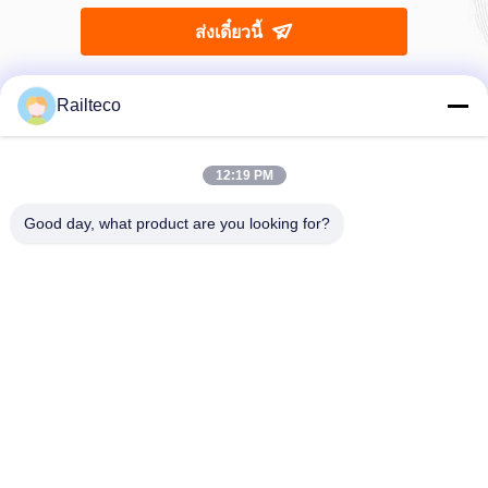
ส่งเดี๋ยวนี้
Railteco
12:19 PM
โทรศัพท์：0086-512-82509751
Good day, what product are you looking for?
อีเมล：read@railteco.com
เกี่ยวกับเรา
โปรไฟล์บริษัท
ทัวร์โรงงาน
การควบคุมคุณภาพ