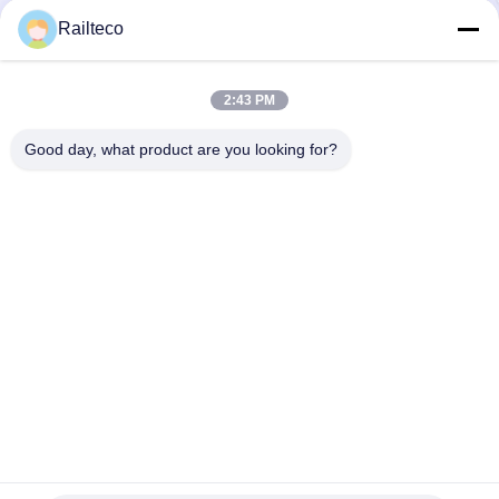
Railteco
2:43 PM
Good day, what product are you looking for?
Telefon：0086-512-82509751
E-Mail：read@railteco.com
ÜBER US
Unternehmensprofil
Fabrik-Ausflug
Qualitätskontrolle
Sitemap
Privacy policy
Gute Qualität Chinas Eisenbahnflachwagen Lieferant.