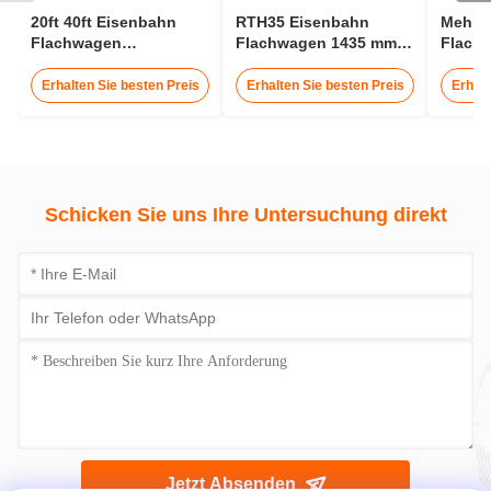
20ft 40ft Eisenbahn
RTH35 Eisenbahn
Mehrf
Flachwagen
Flachwagen 1435 mm
Flach
Eisenbahncontainerwagen
Spurweite Transport
Leich
30t
25m Eisenbahnwagen
Erhalten Sie besten Preis
Erhalten Sie besten Preis
Erhalt
Schicken Sie uns Ihre Untersuchung direkt
Jetzt Absenden