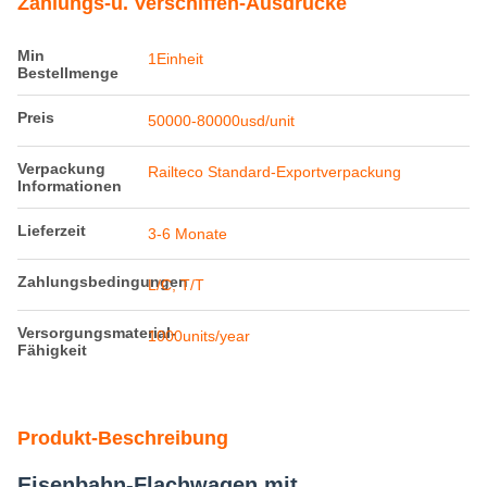
Zahlungs-u. Verschiffen-Ausdrücke
Min
1Einheit
Bestellmenge
Preis
50000-80000usd/unit
Verpackung
Railteco Standard-Exportverpackung
Informationen
Lieferzeit
3-6 Monate
Zahlungsbedingungen
L/C, T/T
Versorgungsmaterial-
1000units/year
Fähigkeit
Produkt-Beschreibung
Eisenbahn-Flachwagen mit