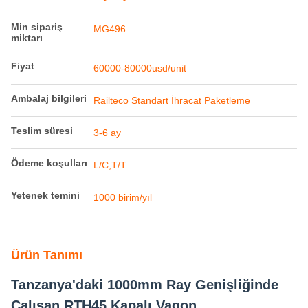
Ödeme koşulları
L/C,T/T
Yetenek temini
1000 birim/yıl
Ürün Tanımı
Tanzanya'daki 1000mm Ray Genişliğinde
Çalışan RTH45 Kapalı Vagon
Bu özel kapalı vagon, Tanzanya'daki 1000mm ray genişliğindeki
demiryollarında çalışmak üzere tasarlanmıştır ve taşıma
sırasında kargoyu güneşten, yağmurdan ve kardan korumak için
tasarlanmıştır. Tahıl, gıda ürünleri ve çeşitli endüstriyel malların
sevkiyatı için idealdir.
RTH45 Kapalı Vagon Genel Bakış