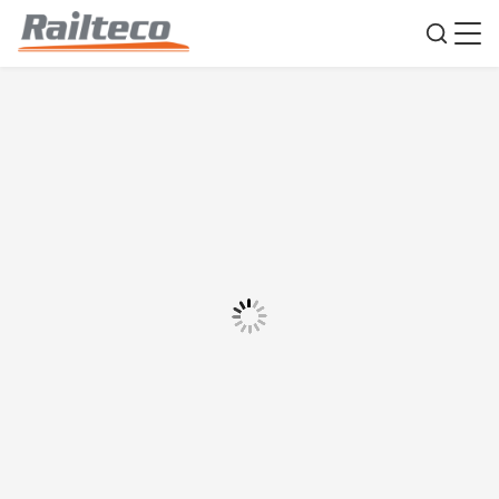
Nakliye Kapsamlı Mallar Vagon Kapsamlı
Çelik Demiryolu Malları Van
Menşe yeri:
Çin
Marka adı:
Railteco