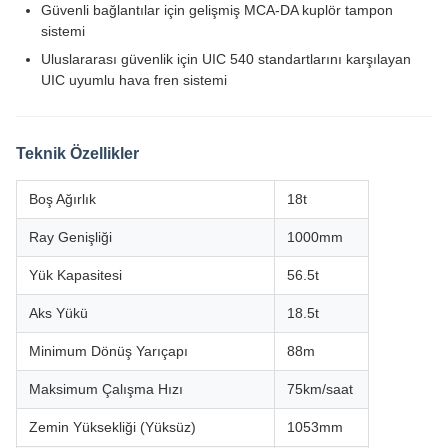
Ray Genişliği
1000mm
Yük Kapasitesi
56.5t
Aks Yükü
18.5t
Minimum Dönüş Yarıçapı
88m
Maksimum Çalışma Hızı
75km/saat
Zemin Yüksekliği (Yüksüz)
1053mm
Kuplör Yüksekliği (Yüksüz)
585mm
Uzunluk
8690mm
Boji pivot merkezleri arası mesafe
1053mm
RTH45 Kapalı Vagon Referans Fotoğrafları