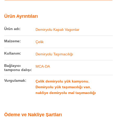
Bağlayıcı
MCA-DA
tamponu dalışı:
Vurgulamak:
Çelik demiryolu yük kamyonu
,
Demiryolu yük taşımacılığı van
,
nakliye demiryolu mal taşımacılığı
Ödeme ve Nakliye Şartları
Min sipariş
MG496
miktarı
Fiyat
60000-80000usd/unit
Ambalaj bilgileri
Railteco Standart İhracat Paketleme
Teslim süresi
3-6 ay