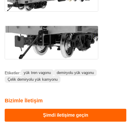
Etiketler:
yük tren vagonu
demiryolu yük vagonu
Çelik demiryolu yük kamyonu
Bizimle İletişim
Şimdi iletişime geçin
İlişkili Ürünler
Video
Video