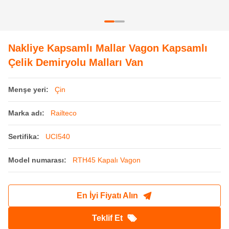
Sertifika:
UCI540
Model numarası:
RTH45 Kapalı Vagon
En İyi Fiyatı Alın
Teklif Et
Ürün Ayrıntıları
Ürün adı:
Demiryolu Kapalı Vagonlar
Malzeme:
Çelik
Kullanım:
Demiryolu Taşımacılığı