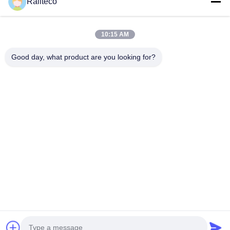
Railteco
10:15 AM
Good day, what product are you looking for?
Tel：0086-512-82509751
E-posta：read@railteco.com
BIZIM HAKKIMIZDA
Şirket Profili
Fabrika turu
Kalite Kontrolü
Site Haritası
Gizlilik Politikası
Çin İyi Kalite Demiryolu Düz Vagonu Tedarikçi. Telif hakkı ©