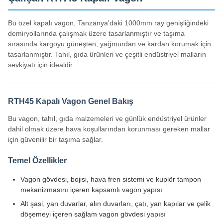
Bu vagon, tahıl, gıda malzemeleri ve günlük endüstriyel ürünler
dahil olmak üzere hava koşullarından korunması gereken mallar
için güvenilir bir taşıma sağlar.
Temel Özellikler
Vagon gövdesi, bojisi, hava fren sistemi ve kuplör tampon
mekanizmasını içeren kapsamlı vagon yapısı
Alt şasi, yan duvarlar, alın duvarları, çatı, yan kapılar ve çelik
döşemeyi içeren sağlam vagon gövdesi yapısı
Güvenli bağlantılar için gelişmiş MCA-DA kuplör tampon
sistemi
Uluslararası güvenlik için UIC 540 standartlarını karşılayan
UIC uyumlu hava fren sistemi
Teknik Özellikler
Boş Ağırlık
18t