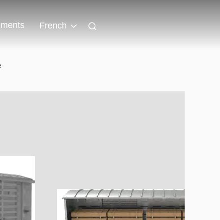
ments
French
e