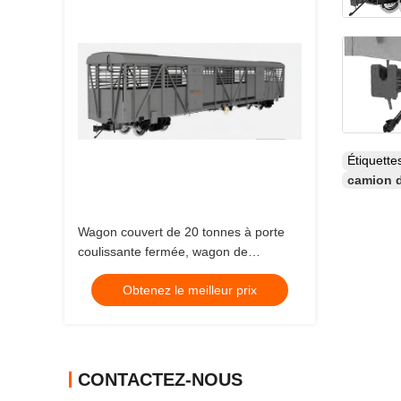
Étiquett
camion d
Wagon couvert de 20 tonnes à porte
coulissante fermée, wagon de
marchandises ferroviaire de 3 mètres
Obtenez le meilleur prix
CONTACTEZ-NOUS