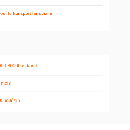
,
r le transport ferroviaire
00-80000usd/unit
 mois
0unité/an