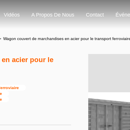
Vidéos
A Propos De Nous
Contact
Événe
>
Wagon couvert de marchandises en acier pour le transport ferroviair
en acier pour le
erroviaire
e
e