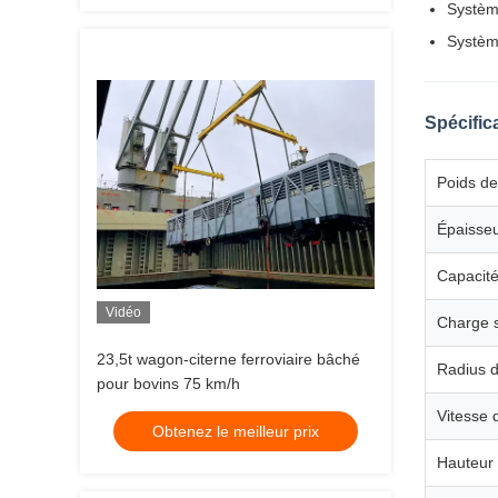
Systèm
Systèm
Spécific
Poids de
Épaisse
Capacit
Vidéo
Charge s
23,5t wagon-citerne ferroviaire bâché
Radius 
pour bovins 75 km/h
Vitesse 
Obtenez le meilleur prix
Hauteur 