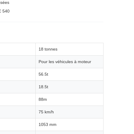
isées
C 540
18 tonnes
Pour les véhicules à moteur
56.5t
18.5t
88m
75 km/h
1053 mm