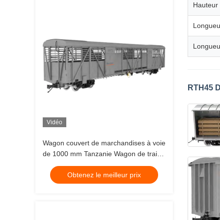
Hauteur 
Longueu
Longueur
RTH45 D
Vidéo
Wagon couvert de marchandises à voie
de 1000 mm Tanzanie Wagon de train
de marchandises en acier
Obtenez le meilleur prix