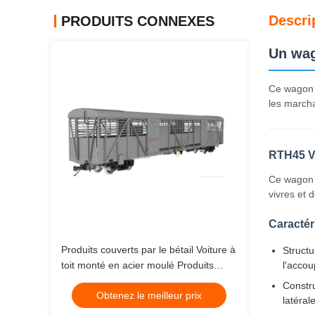
Descri
PRODUITS CONNEXES
Un wag
Ce wagon c
les marcha
RTH45 V
Ce wagon a
vivres et d
Caractér
Produits couverts par le bétail Voiture à
Structu
toit monté en acier moulé Produits
l'acco
ferroviaires
Constru
Obtenez le meilleur prix
latéral