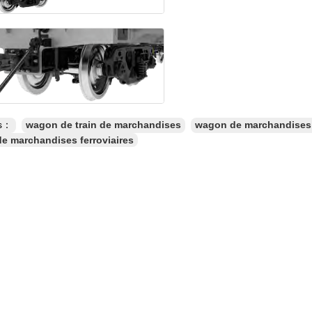
es：
wagon de train de marchandises
wagon de marchandises f
e marchandises ferroviaires