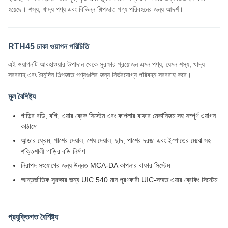
কাঠামো
আন্ডার ফ্রেম, পাশের দেয়াল, শেষ দেয়াল, ছাদ, পাশের দরজা এবং ইস্পাতের মেঝে সহ
শক্তিশালী গাড়ির বডি নির্মাণ
নিরাপদ সংযোগের জন্য উন্নত MCA-DA কাপলার বাফার সিস্টেম
আন্তর্জাতিক সুরক্ষার জন্য UIC 540 মান পূরণকারী UIC-সম্মত এয়ার ব্রেকিং সিস্টেম
প্রযুক্তিগত বৈশিষ্ট্য
খালি ওয়াগনের ওজন
১৮ টন
গেজ
১০০০মিমি
ধারণ ক্ষমতা
৫৬.৫ টন
অ্যাক্সেল লোড
১৮.৫ টন
ন্যূনতম বক্রতা ব্যাসার্ধ
৮৮ মিটার
সর্বোচ্চ অপারেটিং গতি
৭৫ কিমি/ঘন্টা