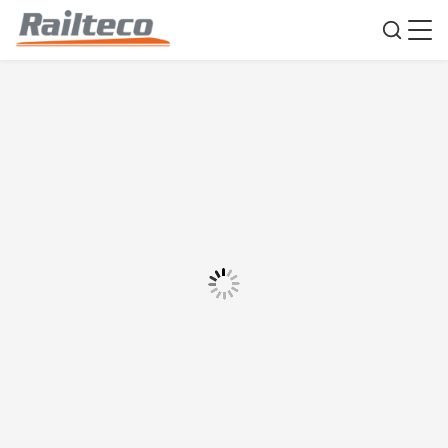
পরিবহন আবৃত পণ্য ওয়াগন ব্যাপক ইস্পাত রেলওয়ে পণ্য ভ্যান
উৎপত্তি স্থল:
চীন
পরিচিতিমুলক নাম:
Railteco