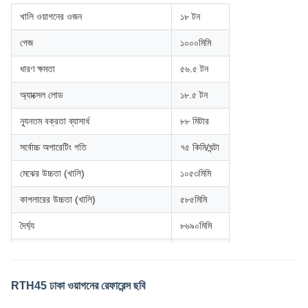
মেঝের উচ্চতা (খালি)
১০৫৩মিমি
কাপলারের উচ্চতা (খালি)
৫৮৫মিমি
দৈর্ঘ্য
৮৬৯০মিমি
ট্রাক পিভট কেন্দ্রগুলির মধ্যে দূরত্ব
১০৫৩মিমি
RTH45 ঢাকা ওয়াগনের রেফারেন্স ছবি