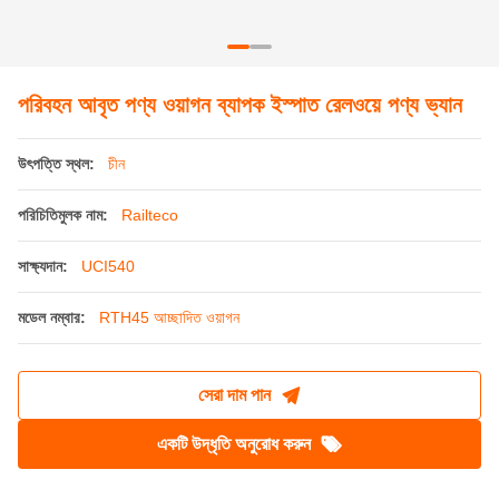
সাক্ষ্যদান:
UCI540
মডেল নম্বার:
RTH45 আচ্ছাদিত ওয়াগন
সেরা দাম পান
একটি উদ্ধৃতি অনুরোধ করুন
পণ্যের বিবরণ
পণ্যের নাম:
রেলওয়ে আচ্ছাদিত ওয়াগন
উপাদান:
ইস্পাত
ব্যবহার:
রেলওয়ে পরিবহন
কাপলার বাফার ডাইভস:
এমসিএ-ডিএ