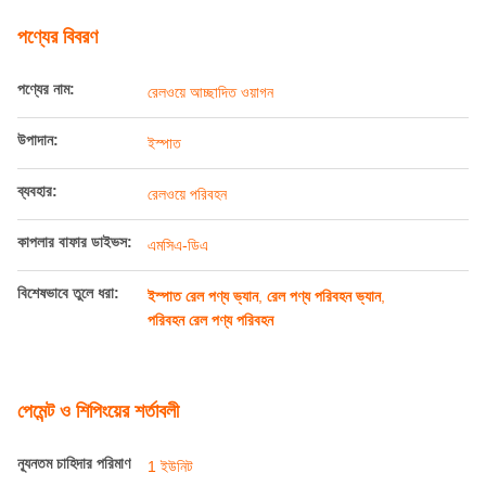
বিশেষভাবে তুলে ধরা:
ইস্পাত রেল পণ্য ভ্যান
,
রেল পণ্য পরিবহন ভ্যান
,
পরিবহন রেল পণ্য পরিবহন
পেমেন্ট ও শিপিংয়ের শর্তাবলী
ন্যূনতম চাহিদার পরিমাণ
1 ইউনিট
মূল্য
60000-80000usd/unit
প্যাকেজিং বিবরণ
Railteco স্ট্যান্ডার্ড এক্সপোর্ট প্যাকিং
ডেলিভারি সময়
3-6 মাস
পরিশোধের শর্ত
এল/সি, টি/টি
যোগানের ক্ষমতা
1000 ইউনিট/বছর